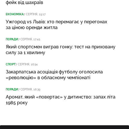
фейк від шахраїв
ЕКОНОМІКА
7 СЕРПНЯ, 19:17
Ужгород vs Львів: хто перемагає у перегонах
за ціною оренди житла
ПОРАДИ
7 СЕРПНЯ, 17:45
Який спортсмен виграв гонку: тест на приховану
силу за 1 хвилину
СПОРТ
7 СЕРПНЯ, 16:54
Закарпатська асоціація футболу оголосила
«революцію» в обласному чемпіонаті
ПОРАДИ
7 СЕРПНЯ, 16:39
Аромат, який «повертає» у дитинство: запах літа
1985 року