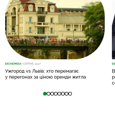
ЕКОНОМІКА
7 СЕРПНЯ, 19:17
Е
Ужгород vs Львів: хто перемагає
В
у перегонах за ціною оренди житла
р
с