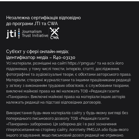
Незалежна сертифікація відповідно
до програми JTI та CWA
Суб’єкт у сфері онлайн-медіа;
ідентифікатор медіа – R40-03130
Усі матеріали, розміщені на сайті https://pmg.ua/ та на всіх його
піддоменах, у тому числі тексти, інтерв’ю, статті, дослідження,
фотографічні та аудіовізуальні твори, є об’єктами авторського права.
Матеріали, створені журналістами та іншими працівниками редакції
у зв’язку з виконанням трудових обов’язків, є службовими творами,
виключні майнові права на які належать ТОВ «Редакція газети
«Панорама». Виключні майнові права на матеріали інших авторів
належать редакції на підставі відповідних договорів.
Використання будь-яких матеріалів сайту у будь-якому вигляді без
попереднього письмового дозволу ТОВ «Редакція газети
«Панорама» заборонено. Ця заборона діє і в разі зазначення
гіперпосилання на сторінку сайту, логотипу PMG.UA або будь-якого
іншого згадування, якщо письмовий дозвіл редакції не отримано.