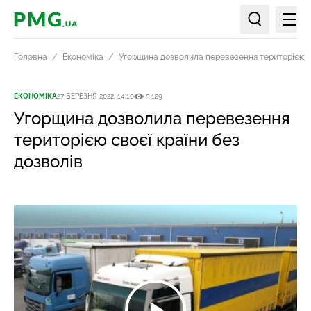
Мен
PMG.ua
Пошук по ст
Головна
Економіка
Угорщина дозволила перевезення територією св
ЕКОНОМІКА
27 БЕРЕЗНЯ 2022, 14:10
5 129
Угорщина дозволила перевезення
територією своєї країни без
дозволів