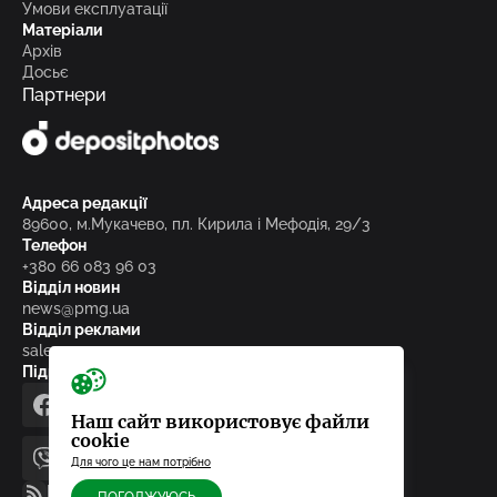
Умови експлуатації
Матеріали
Архів
Досьє
Партнери
Адреса редакції
89600, м.Мукачево, пл. Кирила і Мефодія, 29/3
Телефон
+380 66 083 96 03
Відділ новин
news@pmg.ua
Відділ реклами
sales@pmg.ua
Підписуйтесь на нас у соціальних мережах
facebook
telegram
instagram
google_news
Наш сайт використовує файли
cookie
Для чого це нам потрібно
viber
youtube
RSS-стрічка