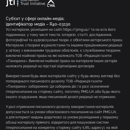
Суб’єкт у сфері онлайн-медіа;
ідентифікатор медіа – R40-03130
Усі матеріали, розміщені на сайті https://pmg.ua/ та на всіх його
піддоменах, у тому числі тексти, інтерв’ю, статті, дослідження,
фотографічні та аудіовізуальні твори, є об’єктами авторського права.
Матеріали, створені журналістами та іншими працівниками редакції
у зв’язку з виконанням трудових обов’язків, є службовими творами,
виключні майнові права на які належать ТОВ «Редакція газети
«Панорама». Виключні майнові права на матеріали інших авторів
належать редакції на підставі відповідних договорів.
Використання будь-яких матеріалів сайту у будь-якому вигляді без
попереднього письмового дозволу ТОВ «Редакція газети
«Панорама» заборонено. Ця заборона діє і в разі зазначення
гіперпосилання на сторінку сайту, логотипу PMG.UA або будь-якого
іншого згадування, якщо письмовий дозвіл редакції не отримано.
У разі отримання письмового дозволу використання матеріалів
допускається за умови обов’язкового посилання на сайт PMG.UA,
а для інтернет-видань додатково за умови розміщення у першому
абзаці матеріалу прямого, відкритого для пошукових систем
гіперпосилання на конкретну сторінку сайту (URL-адресу), на якій