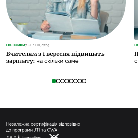
ЕКОНОМІКА
7 СЕРПНЯ, 07:09
Е
Вчителям з 1 вересня підвищать
П
зарплату:
на скільки саме
с
Незалежна сертифікація відповідно
до програми JTI та CWA