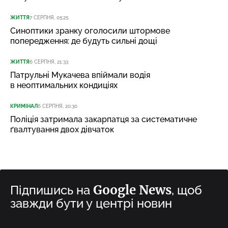
ЖИТТЯ
7 СЕРПНЯ, 05:25
Синоптики зранку оголосили штормове
попередження: де будуть сильні дощі
ЖИТТЯ
6 СЕРПНЯ, 21:33
Патрульні Мукачева впіймали водія
в неоптимальних кондиціях
КРИМІНАЛ
6 СЕРПНЯ, 20:30
Поліція затримала закарпатця за систематичне
ґвалтування двох дівчаток
Google News
Підпишись на
, щоб
завжди бути у центрі новин