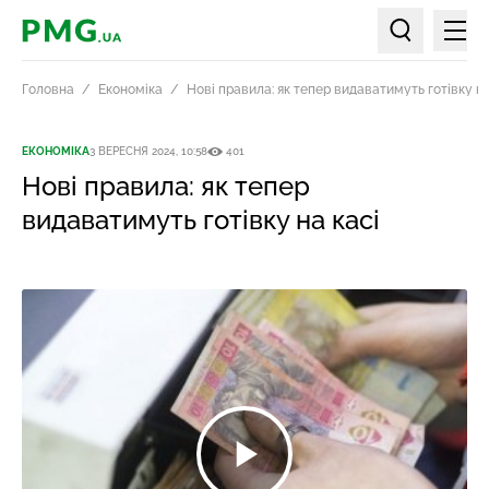
Мен
PMG.ua
Пошук по ст
Головна
Економіка
Нові правила: як тепер видаватимуть готівку на
ЕКОНОМІКА
3 ВЕРЕСНЯ 2024, 10:58
401
Нові правила: як тепер
видаватимуть готівку на касі