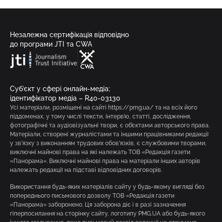
Незалежна сертифікація відповідно
до програми JTI та CWA
Суб’єкт у сфері онлайн-медіа;
ідентифікатор медіа – R40-03130
Усі матеріали, розміщені на сайті https://pmg.ua/ та на всіх його
піддоменах, у тому числі тексти, інтерв’ю, статті, дослідження,
фотографічні та аудіовізуальні твори, є об’єктами авторського права.
Матеріали, створені журналістами та іншими працівниками редакції
у зв’язку з виконанням трудових обов’язків, є службовими творами,
виключні майнові права на які належать ТОВ «Редакція газети
«Панорама». Виключні майнові права на матеріали інших авторів
належать редакції на підставі відповідних договорів.
Використання будь-яких матеріалів сайту у будь-якому вигляді без
попереднього письмового дозволу ТОВ «Редакція газети
«Панорама» заборонено. Ця заборона діє і в разі зазначення
гіперпосилання на сторінку сайту, логотипу PMG.UA або будь-якого