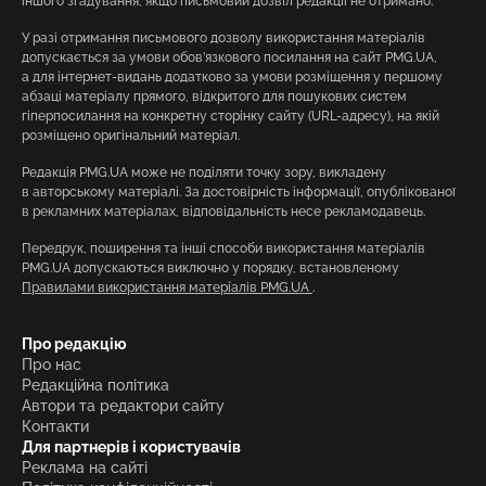
іншого згадування, якщо письмовий дозвіл редакції не отримано.
У разі отримання письмового дозволу використання матеріалів
допускається за умови обов’язкового посилання на сайт PMG.UA,
а для інтернет-видань додатково за умови розміщення у першому
абзаці матеріалу прямого, відкритого для пошукових систем
гіперпосилання на конкретну сторінку сайту (URL-адресу), на якій
розміщено оригінальний матеріал.
Редакція PMG.UA може не поділяти точку зору, викладену
в авторському матеріалі. За достовірність інформації, опублікованої
в рекламних матеріалах, відповідальність несе рекламодавець.
Передрук, поширення та інші способи використання матеріалів
PMG.UA допускаються виключно у порядку, встановленому
Правилами використання матеріалів PMG.UA
.
Про редакцію
Про нас
Редакційна політика
Автори та редактори сайту
Контакти
Для партнерів і користувачів
Реклама на сайті