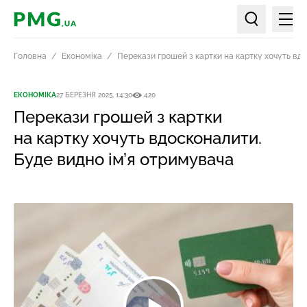
Мен
PMG.ua
Пошук по ст
Головна
Економіка
Перекази грошей з картки на картку хочуть вд
ЕКОНОМІКА
27 БЕРЕЗНЯ 2025, 14:30
420
Перекази грошей з картки
на картку хочуть вдосконалити.
Буде видно ім’я отримувача