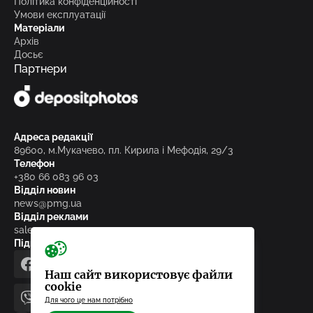
Політика конфіденційності
Умови експлуатації
Матеріали
Архів
Досьє
Партнери
Адреса редакції
89600, м.Мукачево, пл. Кирила і Мефодія, 29/3
Телефон
+380 66 083 96 03
Відділ новин
news@pmg.ua
Відділ реклами
sales@pmg.ua
Підписуйтесь на нас у соціальних мережах
facebook
telegram
instagram
google_news
Наш сайт використовує файли
cookie
Для чого це нам потрібно
viber
youtube