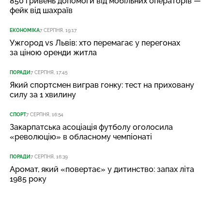
850 гривень допомоги від мобільних операторів —
фейк від шахраїв
ЕКОНОМІКА
7 СЕРПНЯ, 19:17
Ужгород vs Львів: хто перемагає у перегонах
за ціною оренди житла
ПОРАДИ
7 СЕРПНЯ, 17:45
Який спортсмен виграв гонку: тест на приховану
силу за 1 хвилину
СПОРТ
7 СЕРПНЯ, 16:54
Закарпатська асоціація футболу оголосила
«революцію» в обласному чемпіонаті
ПОРАДИ
7 СЕРПНЯ, 16:39
Аромат, який «повертає» у дитинство: запах літа
1985 року