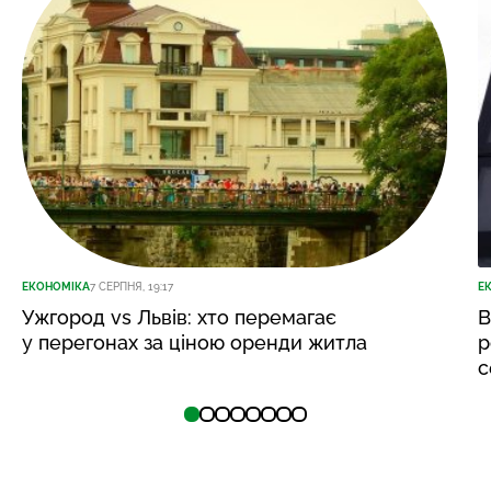
ЕКОНОМІКА
7 СЕРПНЯ, 19:17
Е
Ужгород vs Львів: хто перемагає
В
у перегонах за ціною оренди житла
р
с