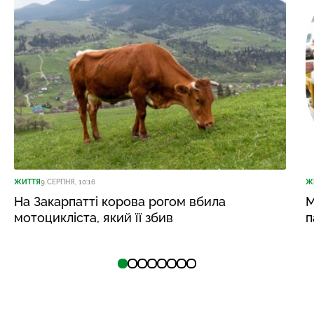
ЖИТТЯ
9 СЕРПНЯ, 10:16
Ж
На Закарпатті корова рогом вбила
М
мотоцикліста, який її збив
п