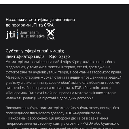
Незалежна сертифікація відповідно
до програми JTI та CWA
Суб’єкт у сфері онлайн-медіа;
ідентифікатор медіа – R40-03130
Усі матеріали, розміщені на сайті https://pmg.ua/ та на всіх його
піддоменах, у тому числі тексти, інтерв’ю, статті, дослідження,
фотографічні та аудіовізуальні твори, є об’єктами авторського права.
Матеріали, створені журналістами та іншими працівниками редакції
у зв’язку з виконанням трудових обов’язків, є службовими творами,
виключні майнові права на які належать ТОВ «Редакція газети
«Панорама». Виключні майнові права на матеріали інших авторів
належать редакції на підставі відповідних договорів.
Використання будь-яких матеріалів сайту у будь-якому вигляді без
попереднього письмового дозволу ТОВ «Редакція газети
«Панорама» заборонено. Ця заборона діє і в разі зазначення
гіперпосилання на сторінку сайту, логотипу PMG.UA або будь-якого
іншого згадування, якщо письмовий дозвіл редакції не отримано.