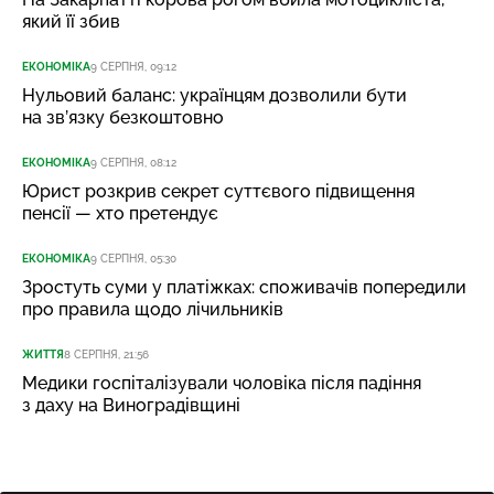
який її збив
ЕКОНОМІКА
9 СЕРПНЯ, 09:12
Нульовий баланс: українцям дозволили бути
на зв’язку безкоштовно
ЕКОНОМІКА
9 СЕРПНЯ, 08:12
Юрист розкрив секрет суттєвого підвищення
пенсії — хто претендує
ЕКОНОМІКА
9 СЕРПНЯ, 05:30
Зростуть суми у платіжках: споживачів попередили
про правила щодо лічильників
ЖИТТЯ
8 СЕРПНЯ, 21:56
Медики госпіталізували чоловіка після падіння
з даху на Виноградівщині