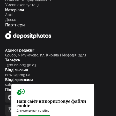
Політика конфіденційності
Умови експлуатації
Матеріали
Архів
Досьє
Партнери
Адреса редакції
89600, м.Мукачево, пл. Кирила і Мефодія, 29/3
Телефон
+380 66 083 96 03
Відділ новин
news@pmg.ua
Відділ реклами
sales@pmg.ua
Підписуйтесь на нас у соціальних мережах
facebook
telegram
instagram
google_news
Наш сайт використовує файли
cookie
Для чого це нам потрібно
viber
youtube