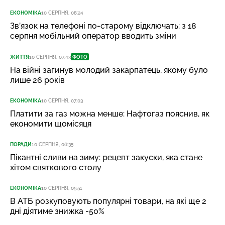
ЕКОНОМІКА
10 СЕРПНЯ, 08:24
Зв’язок на телефоні по-старому відключать: з 18
серпня мобільний оператор вводить зміни
ЖИТТЯ
10 СЕРПНЯ, 07:43
ФОТО
На війні загинув молодий закарпатець, якому було
лише 26 років
ЕКОНОМІКА
10 СЕРПНЯ, 07:03
Платити за газ можна менше: Нафтогаз пояснив, як
економити щомісяця
ПОРАДИ
10 СЕРПНЯ, 06:35
Пікантні сливи на зиму: рецепт закуски, яка стане
хітом святкового столу
ЕКОНОМІКА
10 СЕРПНЯ, 05:51
В АТБ розкуповують популярні товари, на які ще 2
дні діятиме знижка -50%