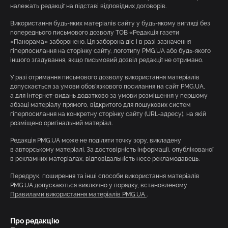
належать редакції на підставі відповідних договорів.
Використання будь-яких матеріалів сайту у будь-якому вигляді без
попереднього письмового дозволу ТОВ «Редакція газети
«Панорама» заборонено. Ця заборона діє і в разі зазначення
гіперпосилання на сторінку сайту, логотипу PMG.UA або будь-якого
іншого згадування, якщо письмовий дозвіл редакції не отримано.
У разі отримання письмового дозволу використання матеріалів
допускається за умови обов’язкового посилання на сайт PMG.UA,
а для інтернет-видань додатково за умови розміщення у першому
абзаці матеріалу прямого, відкритого для пошукових систем
гіперпосилання на конкретну сторінку сайту (URL-адресу), на якій
розміщено оригінальний матеріал.
Редакція PMG.UA може не поділяти точку зору, викладену
в авторському матеріалі. За достовірність інформації, опублікованої
в рекламних матеріалах, відповідальність несе рекламодавець.
Передрук, поширення та інші способи використання матеріалів
PMG.UA допускаються виключно у порядку, встановленому
Правилами використання матеріалів PMG.UA
.
Про редакцію