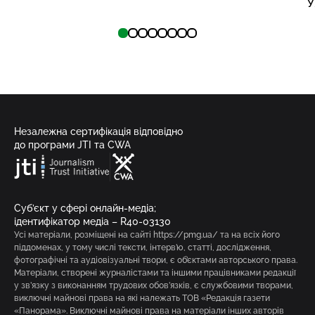
У
Незалежна сертифікація відповідно
до програми JTI та CWA
Суб’єкт у сфері онлайн-медіа;
ідентифікатор медіа – R40-03130
Усі матеріали, розміщені на сайті https://pmg.ua/ та на всіх його
піддоменах, у тому числі тексти, інтерв’ю, статті, дослідження,
фотографічні та аудіовізуальні твори, є об’єктами авторського права.
Матеріали, створені журналістами та іншими працівниками редакції
у зв’язку з виконанням трудових обов’язків, є службовими творами,
виключні майнові права на які належать ТОВ «Редакція газети
«Панорама». Виключні майнові права на матеріали інших авторів