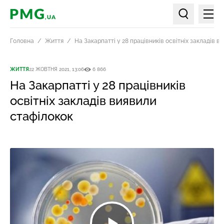
Мен
PMG.ua
Пошук по ст
Головна
Життя
На Закарпатті у 28 працівників освітніх закладів в
ЖИТТЯ
22 ЖОВТНЯ 2021, 13:06
6 866
На Закарпатті у 28 працівників
освітніх закладів виявили
стафілокок