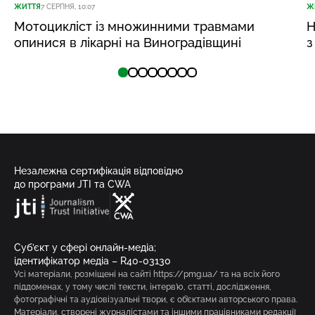
ЖИТТЯ
7 СЕРПНЯ, 10:07
Ж
Мотоцикліст із множинними травмами
Н
опинися в лікарні на Виноградівщині
з
Незалежна сертифікація відповідно
до програми JTI та CWA
Суб’єкт у сфері онлайн-медіа;
ідентифікатор медіа – R40-03130
Усі матеріали, розміщені на сайті https://pmg.ua/ та на всіх його
піддоменах, у тому числі тексти, інтерв’ю, статті, дослідження,
фотографічні та аудіовізуальні твори, є об’єктами авторського права.
Матеріали, створені журналістами та іншими працівниками редакції