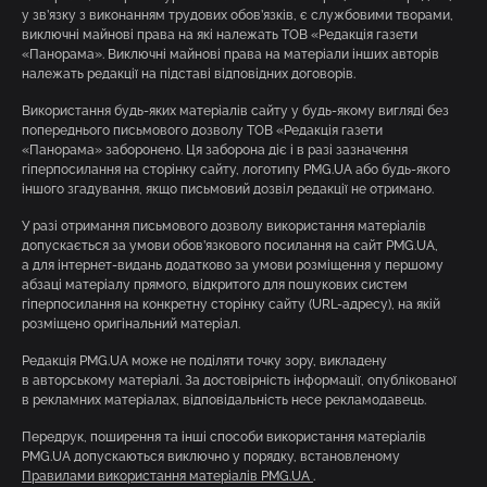
у зв’язку з виконанням трудових обов’язків, є службовими творами,
виключні майнові права на які належать ТОВ «Редакція газети
«Панорама». Виключні майнові права на матеріали інших авторів
належать редакції на підставі відповідних договорів.
Використання будь-яких матеріалів сайту у будь-якому вигляді без
попереднього письмового дозволу ТОВ «Редакція газети
«Панорама» заборонено. Ця заборона діє і в разі зазначення
гіперпосилання на сторінку сайту, логотипу PMG.UA або будь-якого
іншого згадування, якщо письмовий дозвіл редакції не отримано.
У разі отримання письмового дозволу використання матеріалів
допускається за умови обов’язкового посилання на сайт PMG.UA,
а для інтернет-видань додатково за умови розміщення у першому
абзаці матеріалу прямого, відкритого для пошукових систем
гіперпосилання на конкретну сторінку сайту (URL-адресу), на якій
розміщено оригінальний матеріал.
Редакція PMG.UA може не поділяти точку зору, викладену
в авторському матеріалі. За достовірність інформації, опублікованої
в рекламних матеріалах, відповідальність несе рекламодавець.
Передрук, поширення та інші способи використання матеріалів
PMG.UA допускаються виключно у порядку, встановленому
Правилами використання матеріалів PMG.UA
.