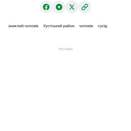
зниклий чоловік
Хустський район
чоловік
сусід
РЕКЛАМА