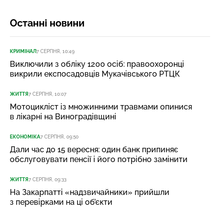
Останні новини
КРИМІНАЛ
7 СЕРПНЯ, 10:49
Виключили з обліку 1200 осіб: правоохоронці
викрили експосадовців Мукачівського РТЦК
ЖИТТЯ
7 СЕРПНЯ, 10:07
Мотоцикліст із множинними травмами опинися
в лікарні на Виноградівщині
ЕКОНОМІКА
7 СЕРПНЯ, 09:50
Дали час до 15 вересня: один банк припиняє
обслуговувати пенсії і його потрібно замінити
ЖИТТЯ
7 СЕРПНЯ, 09:33
На Закарпатті «надзвичайники» прийшли
з перевірками на ці об’єкти