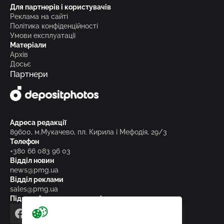
Для партнерів і користувачів
Реклама на сайті
Політика конфіденційності
Умови експлуатації
Матеріали
Архів
Досьє
Партнери
Адреса редакції
89600, м.Мукачево, пл. Кирила і Мефодія, 29/3
Телефон
+380 66 083 96 03
Відділ новин
news@pmg.ua
Відділ реклами
sales@pmg.ua
Підписуйтесь на нас у соціальних мережах
facebook
telegram
instagram
google_news