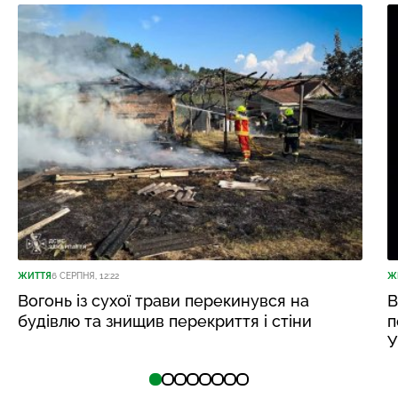
ЖИТТЯ
6 СЕРПНЯ, 12:22
Ж
Вогонь із сухої трави перекинувся на
В
будівлю та знищив перекриття і стіни
п
У