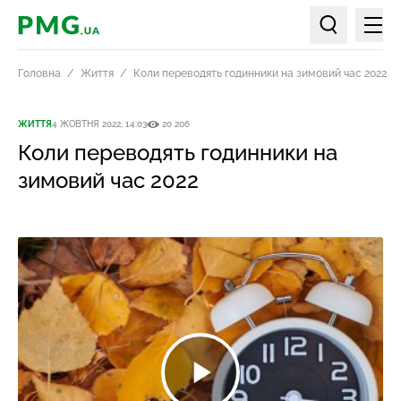
Мен
PMG.ua
Пошук по ст
Головна
Життя
Коли переводять годинники на зимовий час 2022
ЖИТТЯ
4 ЖОВТНЯ 2022, 14:03
20 206
Коли переводять годинники на
зимовий час 2022