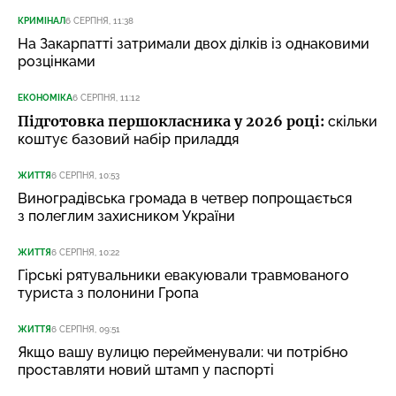
КРИМІНАЛ
6 СЕРПНЯ, 11:38
На Закарпатті затримали двох ділків із однаковими
розцінками
ЕКОНОМІКА
6 СЕРПНЯ, 11:12
Підготовка першокласника у 2026 році:
скільки
коштує базовий набір приладдя
ЖИТТЯ
6 СЕРПНЯ, 10:53
Виноградівська громада в четвер попрощається
з полеглим захисником України
ЖИТТЯ
6 СЕРПНЯ, 10:22
Гірські рятувальники евакуювали травмованого
туриста з полонини Гропа
ЖИТТЯ
6 СЕРПНЯ, 09:51
Якщо вашу вулицю перейменували: чи потрібно
проставляти новий штамп у паспорті