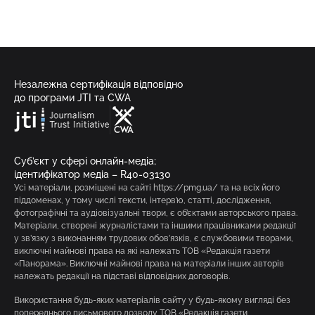
Незалежна сертифікація відповідно
до програми JTI та CWA
Суб’єкт у сфері онлайн-медіа;
ідентифікатор медіа – R40-03130
Усі матеріали, розміщені на сайті https://pmg.ua/ та на всіх його
піддоменах, у тому числі тексти, інтерв’ю, статті, дослідження,
фотографічні та аудіовізуальні твори, є об’єктами авторського права.
Матеріали, створені журналістами та іншими працівниками редакції
у зв’язку з виконанням трудових обов’язків, є службовими творами,
виключні майнові права на які належать ТОВ «Редакція газети
«Панорама». Виключні майнові права на матеріали інших авторів
належать редакції на підставі відповідних договорів.
Використання будь-яких матеріалів сайту у будь-якому вигляді без
попереднього письмового дозволу ТОВ «Редакція газети