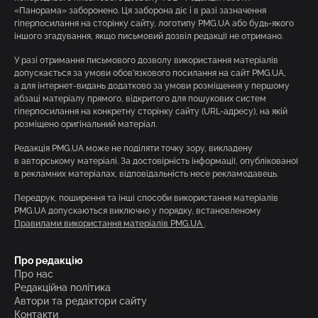
«Панорама» заборонено. Ця заборона діє і в разі зазначення
гіперпосилання на сторінку сайту, логотипу PMG.UA або будь-якого
іншого згадування, якщо письмовий дозвіл редакції не отримано.
У разі отримання письмового дозволу використання матеріалів
допускається за умови обов’язкового посилання на сайт PMG.UA,
а для інтернет-видань додатково за умови розміщення у першому
абзаці матеріалу прямого, відкритого для пошукових систем
гіперпосилання на конкретну сторінку сайту (URL-адресу), на якій
розміщено оригінальний матеріал.
Редакція PMG.UA може не поділяти точку зору, викладену
в авторському матеріалі. За достовірність інформації, опублікованої
в рекламних матеріалах, відповідальність несе рекламодавець.
Передрук, поширення та інші способи використання матеріалів
PMG.UA допускаються виключно у порядку, встановленому
Правилами використання матеріалів PMG.UA
.
Про редакцію
Про нас
Редакційна політика
Автори та редактори сайту
Контакти