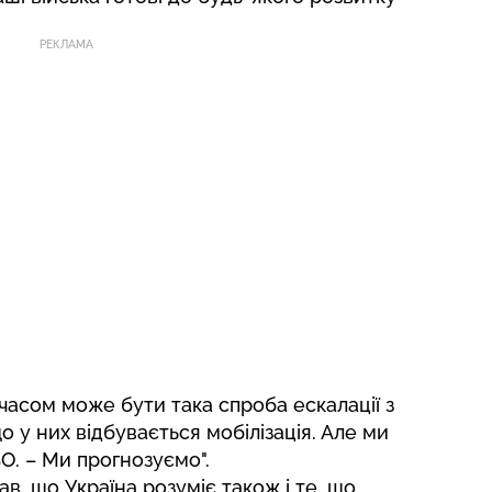
РЕКЛАМА
асом може бути така спроба ескалації з
о у них відбувається мобілізація. Але ми
О. – Ми прогнозуємо".
в, що Україна розуміє також і те, що