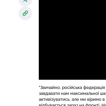
"Звичайно, російська федерація
завдавати нам максимальної шко
активізуватись, але ми віримо в
відбувається зараз на фронті. Н