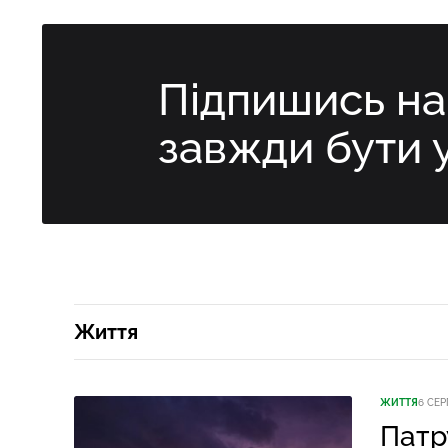
Підпишись н
завжди бути 
Життя
ЖИТТЯ
6 СЕР
Патр