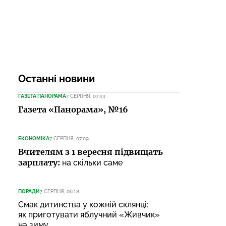
Останні новини
ГАЗЕТА ПАНОРАМА
7 СЕРПНЯ, 07:43
Газета «Панорама», №16
ЕКОНОМІКА
7 СЕРПНЯ, 07:09
Вчителям з 1 вересня підвищать
зарплату:
на скільки саме
ПОРАДИ
7 СЕРПНЯ, 06:18
Смак дитинства у кожній склянці:
як приготувати яблучний «Живчик»
на зиму