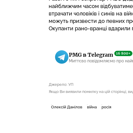
найближчим часом відбуватиметьс
втрачати чоловіків і синів на вій
можуть призвести до певних пр
Окупанти рано-вранці вдарили п
16 800+
PMG в Telegram
Миттєво повідомляємо про най
Джерело: УП
Якщо Ви виявили помилку на цій сторінці, виді
Олексій Данілов
війна
росія