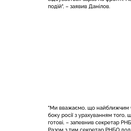
подій", – заявив Данілов.
"Ми вважаємо, що найближчим ч
боку росії з урахуванням того, щ
готові, – запевнив секретар РНБ
Разом з тим секретар РНБО дода