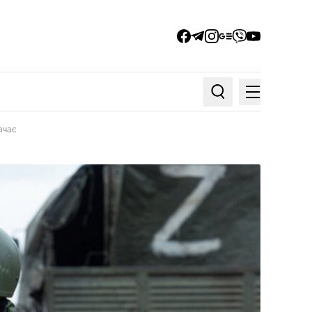
facebook
telegram
instagram
google_news
viber
youtube
Меню
Пошук по статтях
ачає