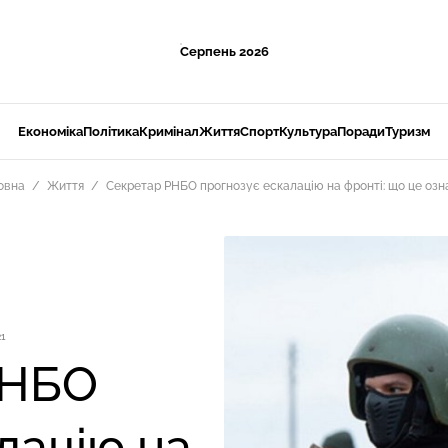
Серпень 2026
Економіка
Політика
Кримінал
Життя
Спорт
Культура
Поради
Туризм
овна
Життя
Секретар РНБО прогнозує ескалацію на фронті: що це озн
21
РНБО
лацію на