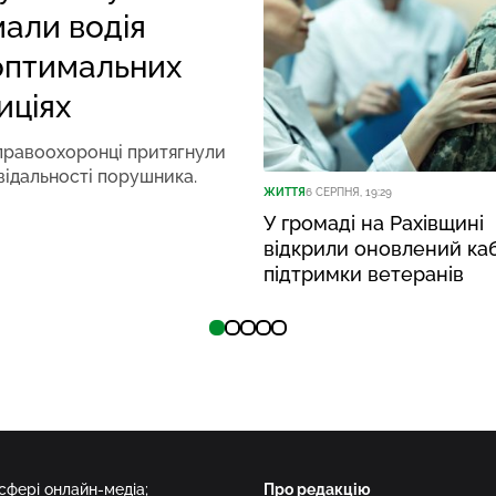
мали водія
оптимальних
иціях
правоохоронці притягнули
відальності порушника.
ЖИТТЯ
6 СЕРПНЯ, 19:29
У громаді на Рахівщині
відкрили оновлений ка
підтримки ветеранів
 сфері онлайн-медіа;
Про редакцію