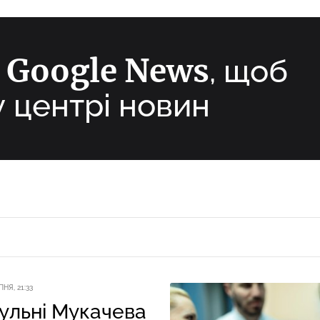
Google News
а
, щоб
у центрі новин
ПНЯ, 21:33
ульні Мукачева