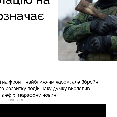
означає
ї на фронті найближчим часом, але Збройні
го розвитку подій. Таку думку висловив
 в ефірі марафону новин.
ВІДЕО ДНЯ