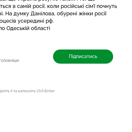
я в самій росії, коли російські сім’ї почнуть
ні. На думку Данілова, обурені жінки росії
оцесів усередині рф.
о Одеській області
Підписатись
головніше
літь її та натисніть Ctrl+Enter