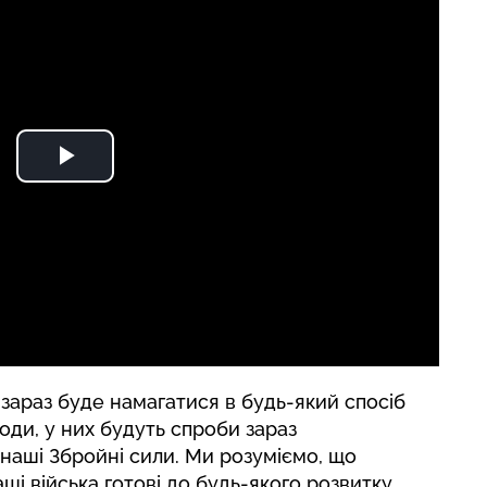
 зараз буде намагатися в будь-який спосіб
ди, у них будуть спроби зараз
 наші Збройні сили. Ми розуміємо, що
аші війська готові до будь-якого розвитку