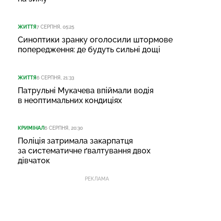
ЖИТТЯ
7 СЕРПНЯ, 05:25
Синоптики зранку оголосили штормове
попередження: де будуть сильні дощі
ЖИТТЯ
6 СЕРПНЯ, 21:33
Патрульні Мукачева впіймали водія
в неоптимальних кондиціях
КРИМІНАЛ
6 СЕРПНЯ, 20:30
Поліція затримала закарпатця
за систематичне ґвалтування двох
дівчаток
РЕКЛАМА