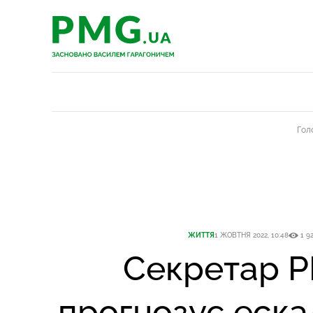
PMG.ua
PMG.ua
Гол
ЖИТТЯ
1 ЖОВТНЯ 2022, 10:48
1 9
Секретар 
прогнозує еска