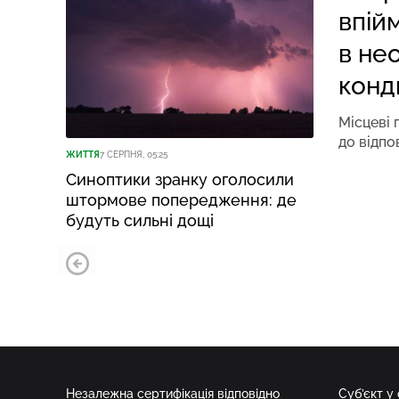
впій
в не
конд
Місцеві 
до відпо
ЖИТТЯ
7 СЕРПНЯ, 05:25
Синоптики зранку оголосили
штормове попередження: де
будуть сильні дощі
Незалежна сертифікація відповідно
Суб’єкт у