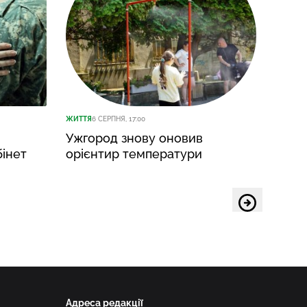
ЖИТТЯ
6 СЕРПНЯ, 17:00
ЖИТТЯ
6
Ужгород знову оновив
Манд
бінет
орієнтир температури
викл
у ліс
Адреса редакції