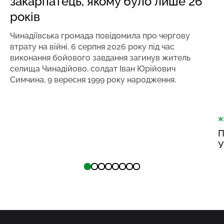
закарпатець, якому було лише 26
років
Чинадіївська громада повідомила про чергову
втрату на війні. 6 серпня 2026 року під час
виконання бойового завдання загинув житель
селища Чинадійово, солдат Іван Юрійович
Симчина, 9 вересня 1999 року народження.
Ж
П
У