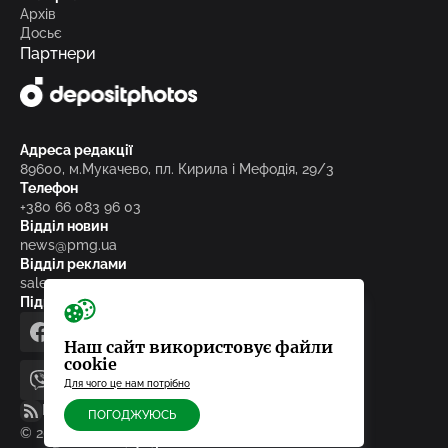
Архів
Досьє
Партнери
Адреса редакції
89600, м.Мукачево, пл. Кирила і Мефодія, 29/3
Телефон
+380 66 083 96 03
Відділ новин
news@pmg.ua
Відділ реклами
sales@pmg.ua
Підписуйтесь на нас у соціальних мережах
facebook
telegram
instagram
google_news
Наш сайт використовує файли
cookie
Для чого це нам потрібно
viber
youtube
RSS-стрічка
ПОГОДЖУЮСЬ
© 2010-2026, ТОВ «Редакція газети «Панорама»