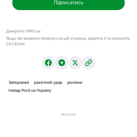
Підписатись
Джерело: PMG.ua
Якщо Ви виявили помилку на цій сторінці, виділіть її та натисніть
Ctrl+Enter
Запоріжжя
ракетний удар
росіяни
Напад Росії на Україну
РЕКЛАМА