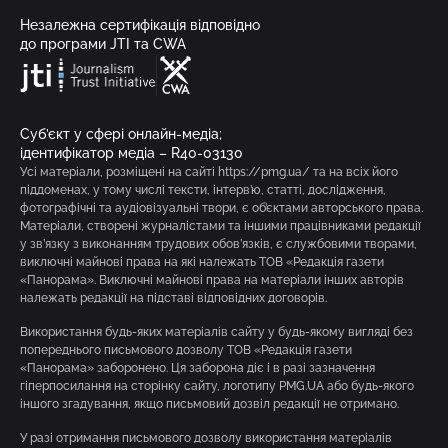
Незалежна сертифікація відповідно
до програми JTI та CWA
Суб’єкт у сфері онлайн-медіа;
ідентифікатор медіа – R40-03130
Усі матеріали, розміщені на сайті https://pmg.ua/ та на всіх його
піддоменах, у тому числі тексти, інтерв’ю, статті, дослідження,
фотографічні та аудіовізуальні твори, є об’єктами авторського права.
Матеріали, створені журналістами та іншими працівниками редакції
у зв’язку з виконанням трудових обов’язків, є службовими творами,
виключні майнові права на які належать ТОВ «Редакція газети
«Панорама». Виключні майнові права на матеріали інших авторів
належать редакції на підставі відповідних договорів.
Використання будь-яких матеріалів сайту у будь-якому вигляді без
попереднього письмового дозволу ТОВ «Редакція газети
«Панорама» заборонено. Ця заборона діє і в разі зазначення
гіперпосилання на сторінку сайту, логотипу PMG.UA або будь-якого
іншого згадування, якщо письмовий дозвіл редакції не отримано.
У разі отримання письмового дозволу використання матеріалів