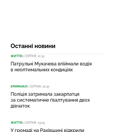
Останні новини
ЖИТТЯ
6 СЕРПНЯ, 21:33
Патрульні Мукачева впіймали водія
в неоптимальних кондиціях
КРИМІНАЛ
6 СЕРПНЯ, 20:30
Поліція затримала закарпатця
за систематичне ґвалтування двох
дівчаток
ЖИТТЯ
6 СЕРПНЯ, 19:29
У громаді на Рахівщині відкрили