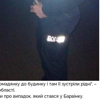
адянку до будинку і там її зустріли рідні", –
бласті.
ли про випадок,
який стався у Барвінку.