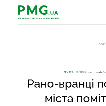
PMG.ua
PMG.ua
Голов
ЖИТТЯ
21 ЖОВТНЯ 2022, 11:02
80
Рано-вранці 
міста помі