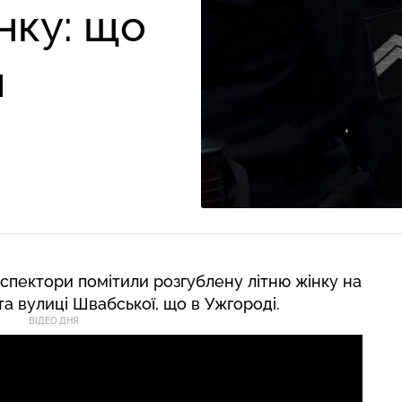
нку: що
я
інспектори помітили розгублену літню жінку на
а вулиці Швабської, що в Ужгороді.
ВІДЕО ДНЯ