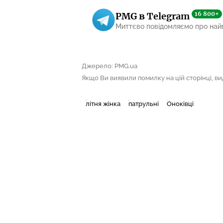
16 800+
PMG в Telegram
Миттєво повідомляємо про най
Джерело: PMG.ua
Якщо Ви виявили помилку на цій сторінці, виді
літня жінка
патрульні
Оноківці