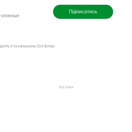
Підписатись
головніше
літь її та натисніть Ctrl+Enter
РЕКЛАМА