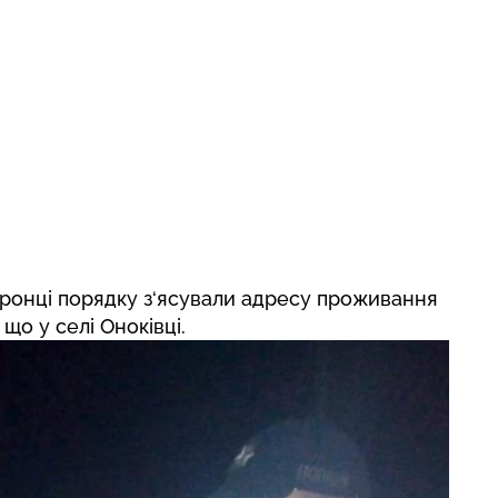
оронці порядку з‘ясували адресу проживання
 що у селі Оноківці.