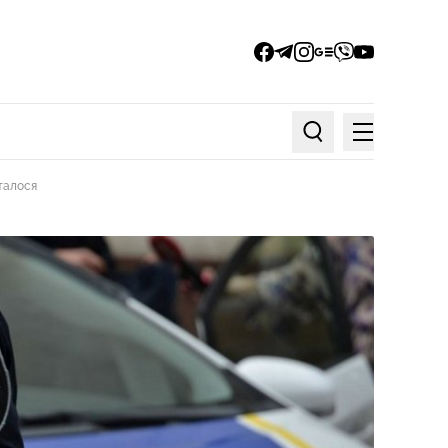
facebook
telegram
instagram
google_news
viber
youtube
Меню
Пошук по статтях
талося