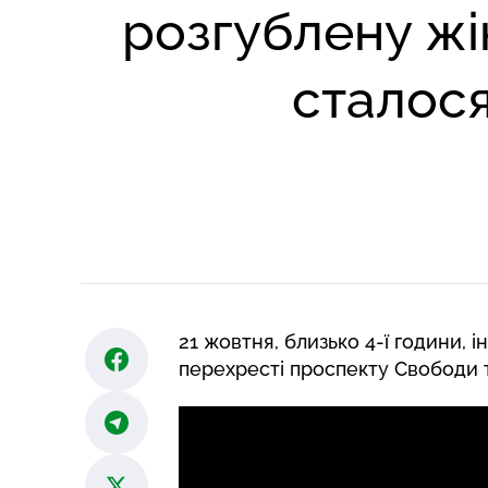
розгублену жі
сталос
21 жовтня, близько 4-ї години, 
перехресті проспекту Свободи т