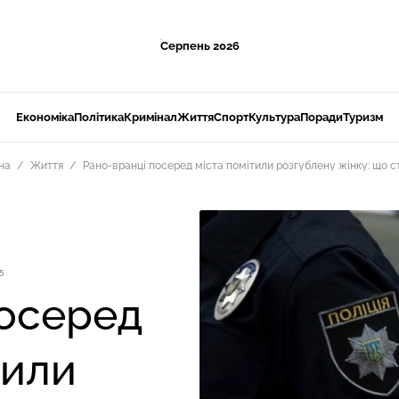
Серпень 2026
Економіка
Політика
Кримінал
Життя
Спорт
Культура
Поради
Туризм
на
Життя
Рано-вранці посеред міста помітили розгублену жінку: що с
5
посеред
тили