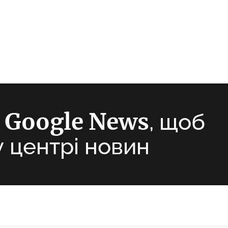
Google News
а
, щоб
у центрі новин