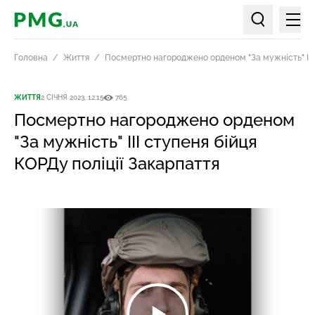
Мен
PMG.ua
Пошук по ст
Головна
Життя
Посмертно нагороджено орденом "За мужність" ІІІ 
ЖИТТЯ
2 СІЧНЯ 2023, 12:15
765
Посмертно нагороджено орденом
"За мужність" ІІІ ступеня бійця
КОРДу поліції Закарпаття