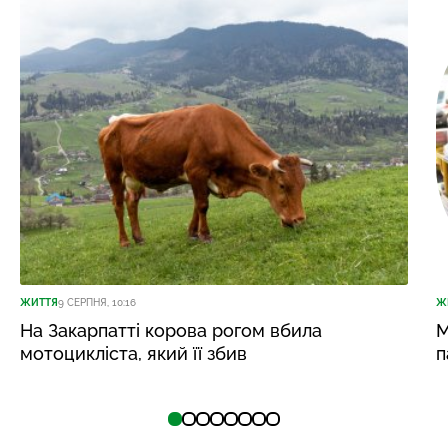
ЖИТТЯ
9 СЕРПНЯ, 10:16
Ж
На Закарпатті корова рогом вбила
М
мотоцикліста, який її збив
п