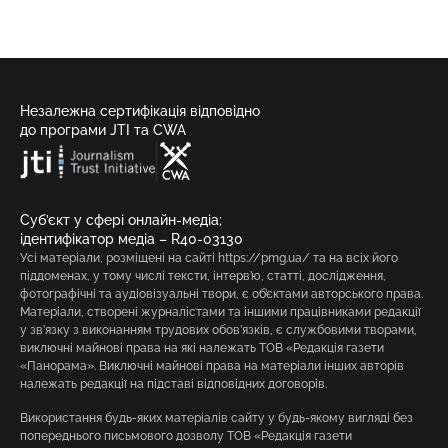
Незалежна сертифікація відповідно
до програми JTI та CWA
Суб’єкт у сфері онлайн-медіа;
ідентифікатор медіа – R40-03130
Усі матеріали, розміщені на сайті https://pmg.ua/ та на всіх його
піддоменах, у тому числі тексти, інтерв’ю, статті, дослідження,
фотографічні та аудіовізуальні твори, є об’єктами авторського права.
Матеріали, створені журналістами та іншими працівниками редакції
у зв’язку з виконанням трудових обов’язків, є службовими творами,
виключні майнові права на які належать ТОВ «Редакція газети
«Панорама». Виключні майнові права на матеріали інших авторів
належать редакції на підставі відповідних договорів.
Використання будь-яких матеріалів сайту у будь-якому вигляді без
попереднього письмового дозволу ТОВ «Редакція газети