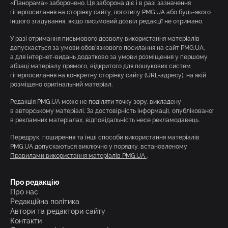
«Панорама» заборонено. Ця заборона діє і в разі зазначення
гіперпосилання на сторінку сайту, логотипу PMG.UA або будь-якого
іншого згадування, якщо письмовий дозвіл редакції не отримано.
У разі отримання письмового дозволу використання матеріалів
допускається за умови обов’язкового посилання на сайт PMG.UA,
а для інтернет-видань додатково за умови розміщення у першому
абзаці матеріалу прямого, відкритого для пошукових систем
гіперпосилання на конкретну сторінку сайту (URL-адресу), на якій
розміщено оригінальний матеріал.
Редакція PMG.UA може не поділяти точку зору, викладену
в авторському матеріалі. За достовірність інформації, опублікованої
в рекламних матеріалах, відповідальність несе рекламодавець.
Передрук, поширення та інші способи використання матеріалів
PMG.UA допускаються виключно у порядку, встановленому
Правилами використання матеріалів PMG.UA
.
Про редакцію
Про нас
Редакційна політика
Автори та редактори сайту
Контакти