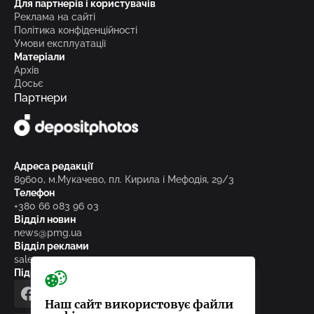
Для партнерів і користувачів
Реклама на сайті
Політика конфіденційності
Умови експлуатації
Матеріали
Архів
Досьє
Партнери
Адреса редакції
89600, м.Мукачево, пл. Кирила і Мефодія, 29/3
Телефон
+380 66 083 96 03
Відділ новин
news@pmg.ua
Відділ реклами
sales@pmg.ua
Підписуйтесь на нас у соціальних мережах
facebook
telegram
instagram
google_news
Наш сайт використовує файли