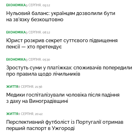
ЕКОНОМІКА
9 СЕРПНЯ, 09:12
Нульовий баланс: українцям дозволили бути
на зв’язку безкоштовно
ЕКОНОМІКА
9 СЕРПНЯ, 08:12
Юрист розкрив секрет суттєвого підвищення
пенсії — хто претендує
ЕКОНОМІКА
9 СЕРПНЯ, 05:30
Зростуть суми у платіжках: споживачів попередили
про правила щодо лічильників
ЖИТТЯ
8 СЕРПНЯ, 21:56
Медики госпіталізували чоловіка після падіння
з даху на Виноградівщині
ЖИТТЯ
8 СЕРПНЯ, 20:42
Перспективний футболіст із Португалії отримав
перший паспорт в Ужгороді