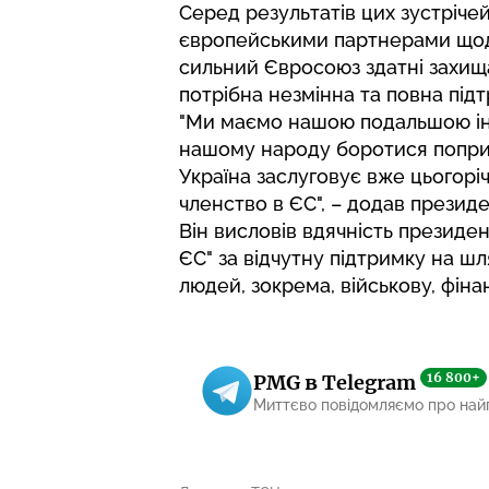
Серед результатів цих зустрічей
європейськими партнерами щодо 
сильний Євросоюз здатні захищат
потрібна незмінна та повна підтри
"Ми маємо нашою подальшою ін
нашому народу боротися попри 
Україна заслуговує вже цьогоріч
членство в ЄС", – додав презид
Він висловів вдячність президент
ЄС" за відчутну підтримку на шл
людей, зокрема, військову, фіна
16 800+
PMG в Telegram
Миттєво повідомляємо про най