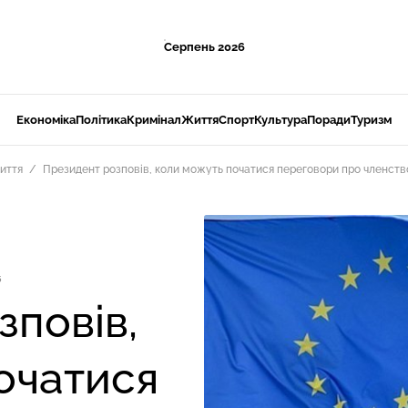
Серпень 2026
Економіка
Політика
Кримінал
Життя
Спорт
Культура
Поради
Туризм
иття
Президент розповів, коли можуть початися переговори про членств
5
зповів,
очатися