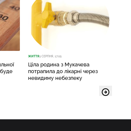
ЖИТТЯ
5 СЕРПНЯ, 17:05
ЖИТТЯ
5
льної
Ціла родина з Мукачева
Ужго
 буде
потрапила до лікарні через
темп
невидиму небезпеку