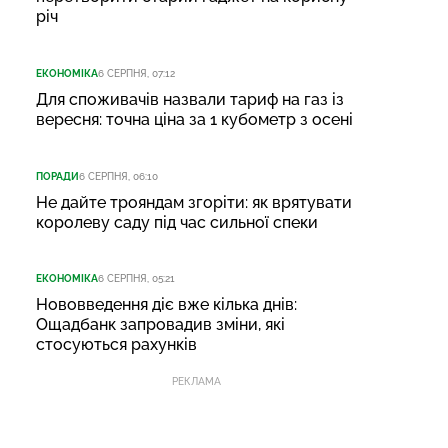
річ
ЕКОНОМІКА
6 СЕРПНЯ, 07:12
Для споживачів назвали тариф на газ із
вересня: точна ціна за 1 кубометр з осені
ПОРАДИ
6 СЕРПНЯ, 06:10
Не дайте трояндам згоріти: як врятувати
королеву саду під час сильної спеки
ЕКОНОМІКА
6 СЕРПНЯ, 05:21
Нововведення діє вже кілька днів:
Ощадбанк запровадив зміни, які
стосуються рахунків
РЕКЛАМА