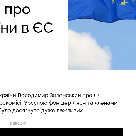
 про
їни в ЄС
України Володимир Зеленський провів
рокомісії Урсулою фон дер Ляєн та членами
их було досягнуто дуже важливих
ВІДЕО ДНЯ