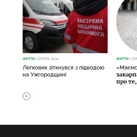
ЖИТТЯ
6 СЕРПНЯ, 09:30
ЖИТТЯ
6 СЕР
Легковик зіткнувся з підводою
«Маємо
закарп
на Ужгородщині
про те