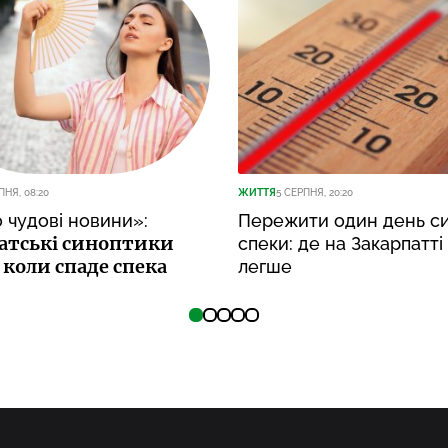
ПНЯ, 08:20
ЖИТТЯ
5 СЕРПНЯ, 20:20
 чудові новини»:
Пережити один день си
атські синоптики
спеки: де на Закарпатті
, коли спаде спека
легше