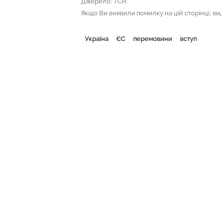
Джерело: ТСН
Якщо Ви виявили помилку на цій сторінці, виді
Україна
ЄС
перемовини
вступ