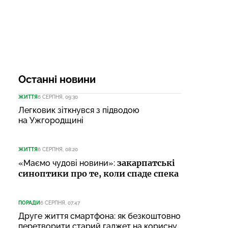
Останні новини
ЖИТТЯ
6 СЕРПНЯ, 09:30
Легковик зіткнувся з підводою
на Ужгородщині
ЖИТТЯ
6 СЕРПНЯ, 08:20
закарпатські
«Маємо чудові новини»:
синоптики про те, коли спаде спека
ПОРАДИ
6 СЕРПНЯ, 07:47
Друге життя смартфона: як безкоштовно
перетворити старий гаджет на корисну