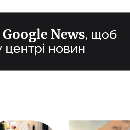
Google News
а
, щоб
у центрі новин