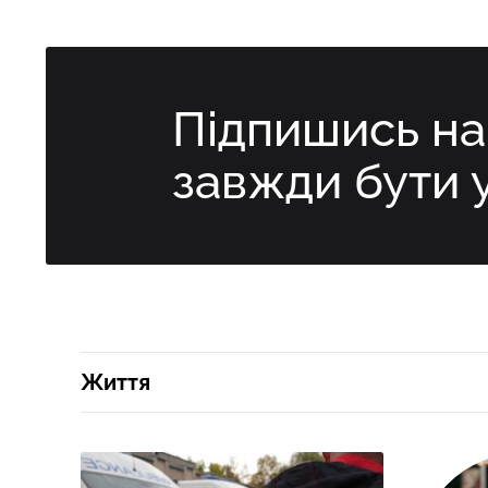
Підпишись н
завжди бути 
Життя