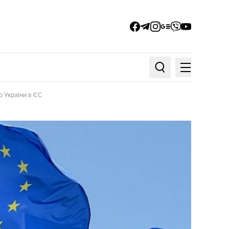
facebook
telegram
instagram
google_news
viber
youtube
Меню
Пошук по статтях
о України в ЄС