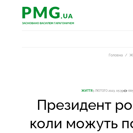
PMG.ua
PMG.ua
Головна
Ж
ЖИТТЯ
3 ЛЮТОГО 2023, 05:39
68
Президент ро
коли можуть п