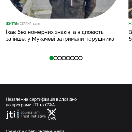
ЖИТТЯ
6 СЕРПНЯ, 12:56
Ж
Їхав без номерних знаків, а відповість
В
за інше: у Мукачеві затримали порушника
б
Незалежна сертифікація відповідно
до програми JTI та CWA
Суб’єкт у сфері онлайн-медіа;