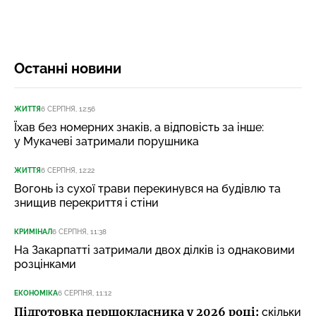
Останні новини
ЖИТТЯ
6 СЕРПНЯ, 12:56
Їхав без номерних знаків, а відповість за інше:
у Мукачеві затримали порушника
ЖИТТЯ
6 СЕРПНЯ, 12:22
Вогонь із сухої трави перекинувся на будівлю та
знищив перекриття і стіни
КРИМІНАЛ
6 СЕРПНЯ, 11:38
На Закарпатті затримали двох ділків із однаковими
розцінками
ЕКОНОМІКА
6 СЕРПНЯ, 11:12
Підготовка першокласника у 2026 році:
скільки