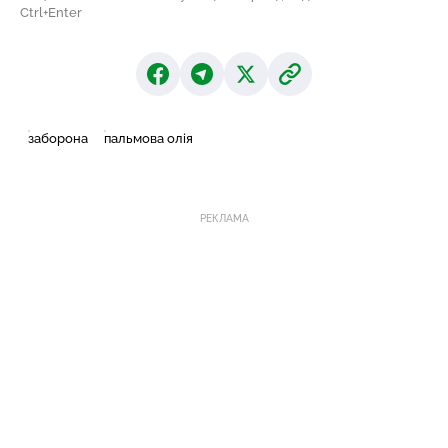
Ctrl+Enter
заборона
пальмова олія
РЕКЛАМА