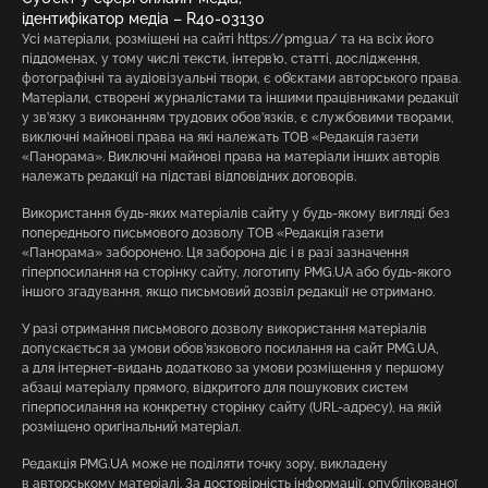
ідентифікатор медіа – R40-03130
Усі матеріали, розміщені на сайті https://pmg.ua/ та на всіх його
піддоменах, у тому числі тексти, інтерв’ю, статті, дослідження,
фотографічні та аудіовізуальні твори, є об’єктами авторського права.
Матеріали, створені журналістами та іншими працівниками редакції
у зв’язку з виконанням трудових обов’язків, є службовими творами,
виключні майнові права на які належать ТОВ «Редакція газети
«Панорама». Виключні майнові права на матеріали інших авторів
належать редакції на підставі відповідних договорів.
Використання будь-яких матеріалів сайту у будь-якому вигляді без
попереднього письмового дозволу ТОВ «Редакція газети
«Панорама» заборонено. Ця заборона діє і в разі зазначення
гіперпосилання на сторінку сайту, логотипу PMG.UA або будь-якого
іншого згадування, якщо письмовий дозвіл редакції не отримано.
У разі отримання письмового дозволу використання матеріалів
допускається за умови обов’язкового посилання на сайт PMG.UA,
а для інтернет-видань додатково за умови розміщення у першому
абзаці матеріалу прямого, відкритого для пошукових систем
гіперпосилання на конкретну сторінку сайту (URL-адресу), на якій
розміщено оригінальний матеріал.
Редакція PMG.UA може не поділяти точку зору, викладену
в авторському матеріалі. За достовірність інформації, опублікованої