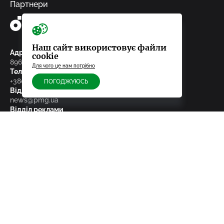
Партнери
Наш сайт використовує файли
Адреса редакції
cookie
89600, м.Мукачево, пл. Кирила і Мефодія, 29/3
Для чого це нам потрібно
Телефон
+380 66 083 96 03
ПОГОДЖУЮСЬ
Відділ новин
news@pmg.ua
Відділ реклами
sales@pmg.ua
Підписуйтесь на нас у соціальних мережах
facebook
telegram
instagram
google_news
viber
youtube
RSS-стрічка
© 2010-2026, ТОВ «Редакція газети «Панорама»
зроблено в ideil.