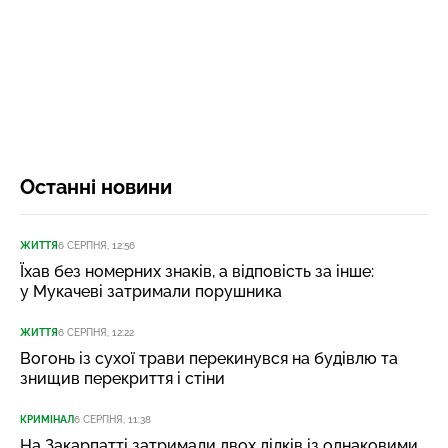
Останні новини
ЖИТТЯ
6 СЕРПНЯ, 12:56
Їхав без номерних знаків, а відповість за інше:
у Мукачеві затримали порушника
ЖИТТЯ
6 СЕРПНЯ, 12:22
Вогонь із сухої трави перекинувся на будівлю та
знищив перекриття і стіни
КРИМІНАЛ
6 СЕРПНЯ, 11:38
На Закарпатті затримали двох ділків із однаковими