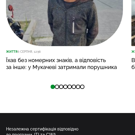
ЖИТТЯ
6 СЕРПНЯ, 12:56
Ж
Їхав без номерних знаків, а відповість
В
за інше: у Мукачеві затримали порушника
б
Незалежна сертифікація відповідно
до програми JTI та CWA