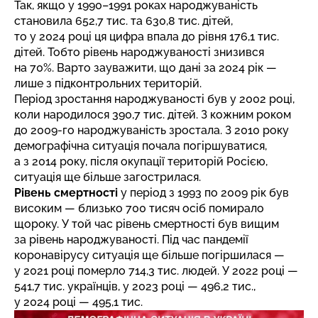
Так, якщо у 1990–1991 роках народжуваність
становила 652,7 тис. та 630,8 тис. дітей,
то у 2024 році ця цифра впала до рівня 176,1 тис.
дітей. Тобто рівень народжуваності знизився
на 70%. Варто зауважити, що дані за 2024 рік —
лише з підконтрольних територій.
Період зростання народжуваності був у 2002 році,
коли народилося 390,7 тис. дітей. З кожним роком
до 2009-го народжуваність зростала. З 2010 року
демографічна ситуація почала погіршуватися,
а з 2014 року, після окупації територій Росією,
ситуація ще більше загострилася.
Рівень смертності
у період з 1993 по 2009 рік був
високим — близько 700 тисяч осіб помирало
щороку. У той час рівень смертності був вищим
за рівень народжуваності. Під час пандемії
коронавірусу ситуація ще більше погіршилася —
у 2021 році померло 714,3 тис. людей. У 2022 році —
541,7 тис. українців, у 2023 році — 496,2 тис.,
у 2024 році — 495,1 тис.