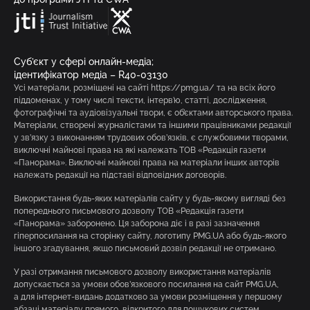
Суб’єкт у сфері онлайн-медіа;
ідентифікатор медіа – R40-03130
Усі матеріали, розміщені на сайті https://pmg.ua/ та на всіх його
піддоменах, у тому числі тексти, інтерв’ю, статті, дослідження,
фотографічні та аудіовізуальні твори, є об’єктами авторського права.
Матеріали, створені журналістами та іншими працівниками редакції
у зв’язку з виконанням трудових обов’язків, є службовими творами,
виключні майнові права на які належать ТОВ «Редакція газети
«Панорама». Виключні майнові права на матеріали інших авторів
належать редакції на підставі відповідних договорів.
Використання будь-яких матеріалів сайту у будь-якому вигляді без
попереднього письмового дозволу ТОВ «Редакція газети
«Панорама» заборонено. Ця заборона діє і в разі зазначення
гіперпосилання на сторінку сайту, логотипу PMG.UA або будь-якого
іншого згадування, якщо письмовий дозвіл редакції не отримано.
У разі отримання письмового дозволу використання матеріалів
допускається за умови обов’язкового посилання на сайт PMG.UA,
а для інтернет-видань додатково за умови розміщення у першому
абзаці матеріалу прямого, відкритого для пошукових систем