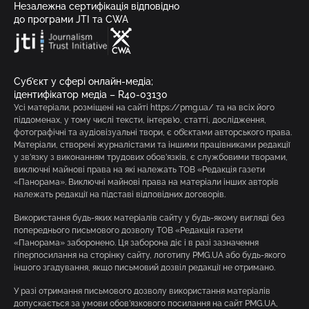
Незалежна сертифікація відповідно
до програми JTI та CWA
Суб’єкт у сфері онлайн-медіа;
ідентифікатор медіа – R40-03130
Усі матеріали, розміщені на сайті https://pmg.ua/ та на всіх його
піддоменах, у тому числі тексти, інтерв’ю, статті, дослідження,
фотографічні та аудіовізуальні твори, є об’єктами авторського права.
Матеріали, створені журналістами та іншими працівниками редакції
у зв’язку з виконанням трудових обов’язків, є службовими творами,
виключні майнові права на які належать ТОВ «Редакція газети
«Панорама». Виключні майнові права на матеріали інших авторів
належать редакції на підставі відповідних договорів.
Використання будь-яких матеріалів сайту у будь-якому вигляді без
попереднього письмового дозволу ТОВ «Редакція газети
«Панорама» заборонено. Ця заборона діє і в разі зазначення
гіперпосилання на сторінку сайту, логотипу PMG.UA або будь-якого
іншого згадування, якщо письмовий дозвіл редакції не отримано.
У разі отримання письмового дозволу використання матеріалів
допускається за умови обов’язкового посилання на сайт PMG.UA,