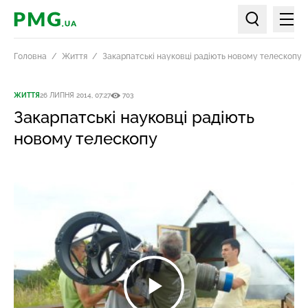
Мен
PMG.ua
Пошук по ст
Головна
Життя
Закарпатські науковці радіють новому телескопу
ЖИТТЯ
26 ЛИПНЯ 2014, 07:27
703
Закарпатські науковці радіють
новому телескопу