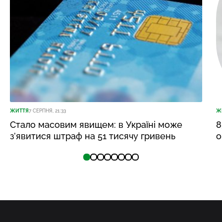
ЖИТТЯ
7 СЕРПНЯ, 21:33
Ж
Стало масовим явищем: в Україні може
8
з’явитися штраф на 51 тисячу гривень
о