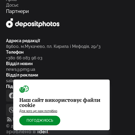
Досьє
Партнери
Адреса редакції
89600, м.Мукачево, пл. Кирила і Мефодія, 29/3
Телефон
+380 66 083 96 03
Відділ новин
news@pmg.ua
Відділ реклами
sales@pmg.ua
Підписуйтесь на нас у соціальних мережах
facebook
telegram
instagram
google_news
Наш сайт використовує файли
cookie
Для чого це нам потрібно
viber
youtube
RSS-стрічка
ПОГОДЖУЮСЬ
© 2010-2026, ТОВ «Редакція газети «Панорама»
зроблено в ideil.