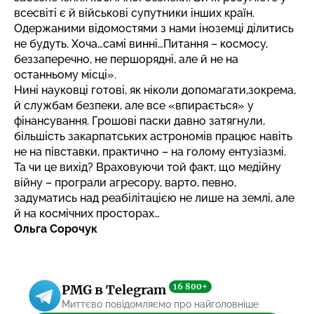
всесвіті є й військові супутники інших країн.
Одержаними відомостями з нами іноземці ділитись
не будуть. Хоча…самі винні…Питання – космосу,
беззаперечно, не першорядні, але й не на
останньому місці».
Нині науковці готові, як ніколи допомагати,зокрема,
й службам безпеки, але все «впирається» у
фінансування. Грошові паски давно затягнули,
більшість закарпатських астрономів працює навіть
не на півставки, практично – на голому ентузіазмі.
Та чи це вихід? Враховуючи той факт, що медійну
війну – програли агресору, варто, певно,
задуматись над реабілітацією не лише на землі, але
й на космічних просторах…
Ольга Сорочук
16 800+
PMG в Telegram
Миттєво повідомляємо про найголовніше