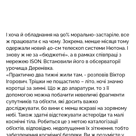
І хоча й обладнання на 90% морально-застаріле, все
ж працювати є на чому. Зокрема, менше місяця тому
одержали новий 40-см телескоп системи Нютона. І
знову ж не за «бюджетні», а в рамках співпраці з
мережею ISON. Встановили його в обсерваторії
урочища Деренівка.
«Практично два тижні жили там, - розповів Віктор
Ігорович. Трішки не пощастило – літо, ночі значно
коротші за зимні. Що ж до апаратури, то з її
допомогою можна побачити невеличкі фрагменти
супутників та об’єкти, які досить важко
досліджувати, бо вини є менш яскраві на зоряному
небі. Також здатні відстежувати астероїди та малі
космічні тіла. Робиться це з метою каталогізації
об’єктів, відповідно, недопущення їх зіткнення, тобто
забезпечення космічної безпеки. Ви ж розумієте у