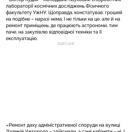
лабораторії космічних досліджень Фізичного
факультету УжНУ. Щоправда, констатував: грошей
на подібне – наразі нема. І не тільки на це, але й на
ремонт приміщень, де працюють астрономи, тим
паче, на закупівлю відповідної техніки та її
експлуатацію.
ВІДЕО ДНЯ
«Ремонт даху адміністративної споруди на вулиці
Далекій Ужгорода – здійснили, а самі кабінети – ні. І,