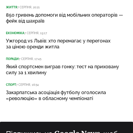
ЖИТТЯ
7 СЕРПНЯ, 20:21
850 гривень допомоги від мобільних операторів —
фейк від шахраїв
ЕКОНОМІКА
7 СЕРПНЯ, 19:17
Ужгород vs Львів: хто перемагає у перегонах
за ціною оренди житла
ПОРАДИ
7 СЕРПНЯ, 17:45
Який спортсмен виграв гонку: тест на приховану
силу за 1 хвилину
СПОРТ
7 СЕРПНЯ, 16:54
Закарпатська асоціація футболу оголосила
«революцію» в обласному чемпіонаті