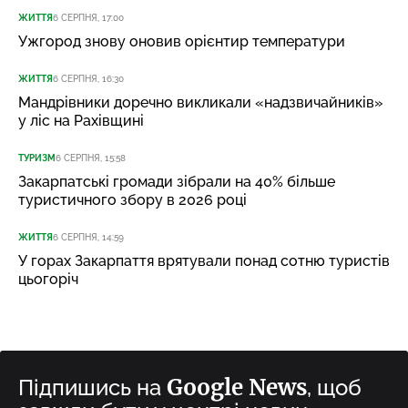
ЖИТТЯ
6 СЕРПНЯ, 17:00
Ужгород знову оновив орієнтир температури
ЖИТТЯ
6 СЕРПНЯ, 16:30
Мандрівники доречно викликали «надзвичайників»
у ліс на Рахівщині
ТУРИЗМ
6 СЕРПНЯ, 15:58
Закарпатські громади зібрали на 40% більше
туристичного збору в 2026 році
ЖИТТЯ
6 СЕРПНЯ, 14:59
У горах Закарпаття врятували понад сотню туристів
цьогоріч
Google News
Підпишись на
, щоб