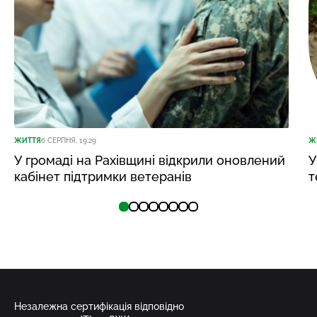
ЖИТТЯ
6 СЕРПНЯ, 19:29
Ж
У громаді на Рахівщині відкрили оновлений
У
кабінет підтримки ветеранів
т
Незалежна сертифікація відповідно