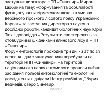
заступник директора НПП «Синевир» Мирон
Цюбик на тему: «Формування та особливості
функціонування мірмекокомплексів в умовах
верхнього гірського лісового поясу Українських
Карпат» та заступник директора з науково-
дослідної роботи, кандидат біологічних наук Юрій
Тюх з доповіддю «Результати спостережень за
стовбурними шкідниками ялинового лісу в НПП
«Синевир».
Форум ентомологів проходив три дні - з 27 по 29
вересня - два з яких учасники перебували на
території НПП «Синевир». На території
національного парку ентомологи провели виїзне
засідання, польові ентомологічні та екологічні
дослідження, відвідали Центр реабілітації бурих
ведмедів, озеро Синевир.
РЕКЛАМА