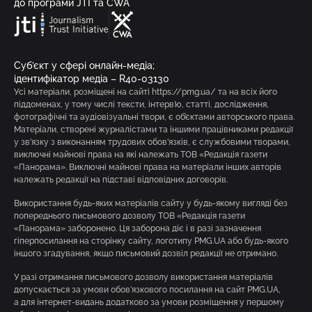
до програми JTI та CWA
Суб’єкт у сфері онлайн-медіа;
ідентифікатор медіа – R40-03130
Усі матеріали, розміщені на сайті https://pmg.ua/ та на всіх його
піддоменах, у тому числі тексти, інтерв’ю, статті, дослідження,
фотографічні та аудіовізуальні твори, є об’єктами авторського права.
Матеріали, створені журналістами та іншими працівниками редакції
у зв’язку з виконанням трудових обов’язків, є службовими творами,
виключні майнові права на які належать ТОВ «Редакція газети
«Панорама». Виключні майнові права на матеріали інших авторів
належать редакції на підставі відповідних договорів.
Використання будь-яких матеріалів сайту у будь-якому вигляді без
попереднього письмового дозволу ТОВ «Редакція газети
«Панорама» заборонено. Ця заборона діє і в разі зазначення
гіперпосилання на сторінку сайту, логотипу PMG.UA або будь-якого
іншого згадування, якщо письмовий дозвіл редакції не отримано.
У разі отримання письмового дозволу використання матеріалів
допускається за умови обов’язкового посилання на сайт PMG.UA,
а для інтернет-видань додатково за умови розміщення у першому