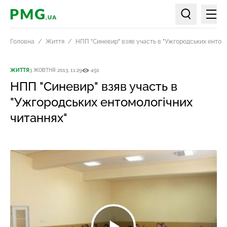
Мен
PMG.ua
Пошук по ст
Головна
Життя
НПП "Синевир" взяв участь в "Ужгородських ентомо
ЖИТТЯ
3 ЖОВТНЯ 2013, 11:29
491
НПП "Синевир" взяв участь в
"Ужгородських ентомологічних
читаннях"