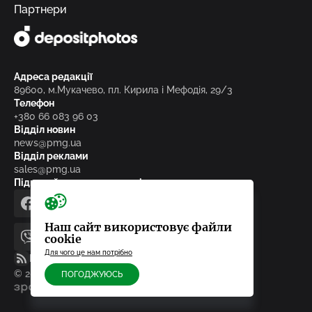
Партнери
Адреса редакції
89600, м.Мукачево, пл. Кирила і Мефодія, 29/3
Телефон
+380 66 083 96 03
Відділ новин
news@pmg.ua
Відділ реклами
sales@pmg.ua
Підписуйтесь на нас у соціальних мережах
facebook
telegram
instagram
google_news
Наш сайт використовує файли
cookie
viber
youtube
Для чого це нам потрібно
RSS-стрічка
© 2010-2026, ТОВ «Редакція газети «Панорама»
ПОГОДЖУЮСЬ
зроблено в ideil.