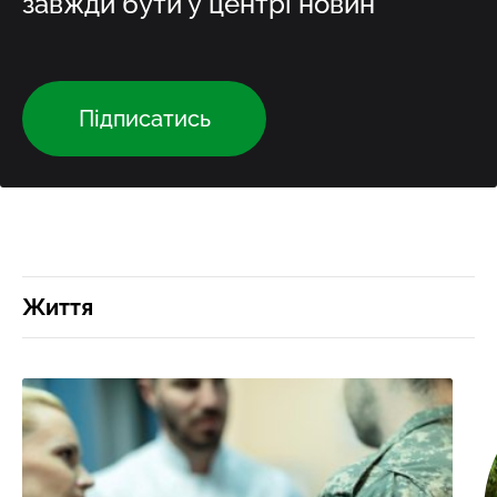
завжди бути у центрі новин
Підписатись
Життя