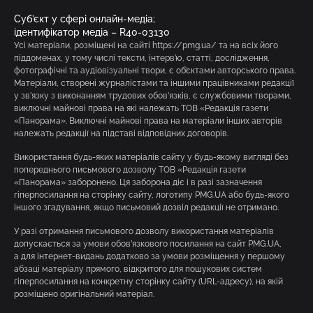
Суб’єкт у сфері онлайн-медіа;
ідентифікатор медіа – R40-03130
Усі матеріали, розміщені на сайті https://pmg.ua/ та на всіх його
піддоменах, у тому числі тексти, інтерв’ю, статті, дослідження,
фотографічні та аудіовізуальні твори, є об’єктами авторського права.
Матеріали, створені журналістами та іншими працівниками редакції
у зв’язку з виконанням трудових обов’язків, є службовими творами,
виключні майнові права на які належать ТОВ «Редакція газети
«Панорама». Виключні майнові права на матеріали інших авторів
належать редакції на підставі відповідних договорів.
Використання будь-яких матеріалів сайту у будь-якому вигляді без
попереднього письмового дозволу ТОВ «Редакція газети
«Панорама» заборонено. Ця заборона діє і в разі зазначення
гіперпосилання на сторінку сайту, логотипу PMG.UA або будь-якого
іншого згадування, якщо письмовий дозвіл редакції не отримано.
У разі отримання письмового дозволу використання матеріалів
допускається за умови обов’язкового посилання на сайт PMG.UA,
а для інтернет-видань додатково за умови розміщення у першому
абзаці матеріалу прямого, відкритого для пошукових систем
гіперпосилання на конкретну сторінку сайту (URL-адресу), на якій
розміщено оригінальний матеріал.