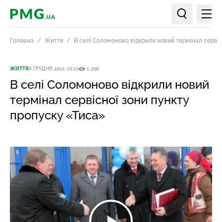
Мен
PMG.ua
Пошук по ст
Головна
Життя
В селі Соломоново відкрили новий термінал сервіс
ЖИТТЯ
6 ГРУДНЯ 2012, 16:11
1 056
В селі Соломоново відкрили новий
термінал сервісної зони пункту
пропуску «Тиса»