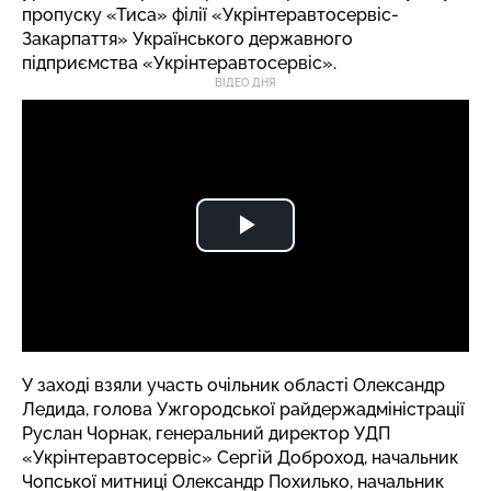
пропуску «Тиса» філії «Укрінтеравтосервіс-
Закарпаття» Українського державного
підприємства «Укрінтеравтосервіс».
ВІДЕО ДНЯ
У заході взяли участь очільник області Олександр
Ледида, голова Ужгородської райдержадміністрації
Руслан Чорнак, генеральний директор УДП
«Укрінтеравтосервіс» Сергій Доброход, начальник
Чопської митниці Олександр Похилько, начальник