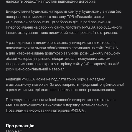
належать редакції на підставі відповідних договорів.
Використання будь-яких матеріалів сайту у будь-якому вигляді без
попереднього письмового дозволу ТОВ «Редакція газети
«Панорама» заборонено. Ця заборона діє і в разі зазначення
гіперпосилання на сторінку сайту, логотипу PMG.UA або будь-якого
іншого згадування, якщо письмовий дозвіл редакції не отримано.
У разі отримання письмового дозволу використання матеріалів
допускається за умови обов’язкового посилання на сайт PMG.UA,
а для інтернет-видань додатково за умови розміщення у першому
абзаці матеріалу прямого, відкритого для пошукових систем
гіперпосилання на конкретну сторінку сайту (URL-адресу), на якій
розміщено оригінальний матеріал.
Редакція PMG.UA може не поділяти точку зору, викладену
в авторському матеріалі. За достовірність інформації, опублікованої
в рекламних матеріалах, відповідальність несе рекламодавець.
Передрук, поширення та інші способи використання матеріалів
PMG.UA допускаються виключно у порядку, встановленому
Правилами використання матеріалів PMG.UA
.
Про редакцію
Про нас