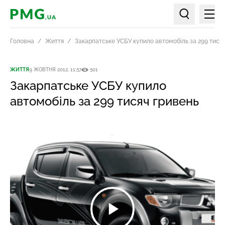
Мен
PMG.ua
Пошук по ст
Головна
Життя
Закарпатське УСБУ купило автомобіль за 299 тися
ЖИТТЯ
9 ЖОВТНЯ 2012, 11:57
501
Закарпатське УСБУ купило
автомобіль за 299 тисяч гривень