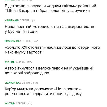
Відстрочки скасували «одним кліком»: районний
ТЦК на Закарпатті брав чоловіків у заручники
КРИМІНАЛ
8 СЕРПНЯ, 13:21
Неповнолітній мотоцикліст із пасажиром влетів
у бус на Тячівщині
ЕКОНОМІКА
8 СЕРПНЯ, 12:08
«Золото XXI століття» наблизилося до історичного
максимуму вартості
ЖИТТЯ
8 СЕРПНЯ, 10:54
Авто зіткнулося з велосипедом на Мукачівщині:
до лікарні забрали двох
ЕКОНОМІКА
8 СЕРПНЯ, 09:41
Кур’єр мчить на допомогу: «Нова пошта»
роз’яснила, як відправити посилку з дому
ЖИТТЯ
8 СЕРПНЯ, 08:27