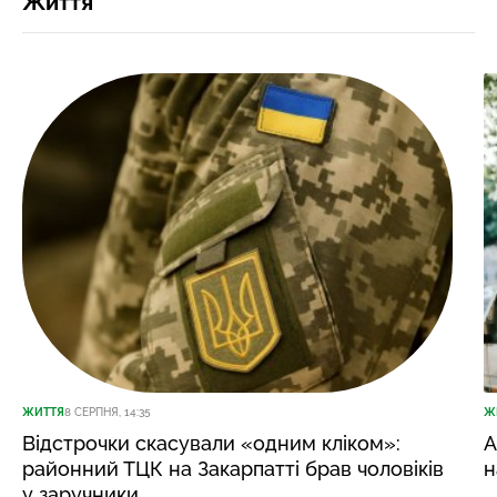
Життя
ЖИТТЯ
8 СЕРПНЯ, 14:35
Ж
Відстрочки скасували «одним кліком»:
А
районний ТЦК на Закарпатті брав чоловіків
н
у заручники