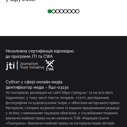
Незалежна сертифікація відповідно
до програми JTI та CWA
Суб’єкт у сфері онлайн-медіа;
ідентифікатор медіа – R40-03130
Усі матеріали, розміщені на сайті https://pmg.ua/ та на всіх його
піддоменах, у тому числі тексти, інтерв’ю, статті, дослідження,
фотографічні та аудіовізуальні твори, є об’єктами авторського права.
Матеріали, створені журналістами та іншими працівниками редакції
у зв’язку з виконанням трудових обов’язків, є службовими творами,
виключні майнові права на які належать ТОВ «Редакція газети
«Панорама». Виключні майнові права на матеріали інших авторів