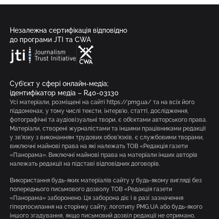
Незалежна сертифікація відповідно
до програми JTI та CWA
Суб’єкт у сфері онлайн-медіа;
ідентифікатор медіа – R40-03130
Усі матеріали, розміщені на сайті https://pmg.ua/ та на всіх його
піддоменах, у тому числі тексти, інтерв’ю, статті, дослідження,
фотографічні та аудіовізуальні твори, є об’єктами авторського права.
Матеріали, створені журналістами та іншими працівниками редакції
у зв’язку з виконанням трудових обов’язків, є службовими творами,
виключні майнові права на які належать ТОВ «Редакція газети
«Панорама». Виключні майнові права на матеріали інших авторів
належать редакції на підставі відповідних договорів.
Використання будь-яких матеріалів сайту у будь-якому вигляді без
попереднього письмового дозволу ТОВ «Редакція газети
«Панорама» заборонено. Ця заборона діє і в разі зазначення
гіперпосилання на сторінку сайту, логотипу PMG.UA або будь-якого
іншого згадування, якщо письмовий дозвіл редакції не отримано.