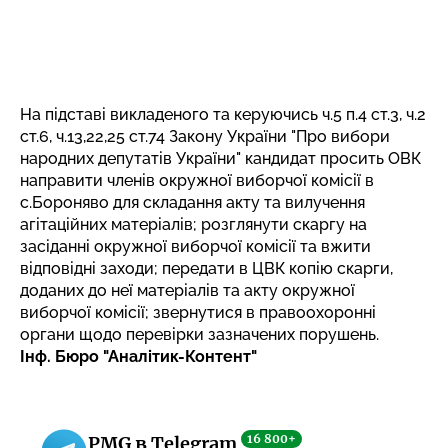
На підставі викладеного та керуючись ч.5 п.4 ст.3, ч.2
ст.6, ч.13,22,25 ст.74 Закону України "Про вибори
народних депутатів України" кандидат просить ОВК
направити членів окружної виборчої комісії в
с.Бороняво для складання акту та вилучення
агітаційних матеріалів; розглянути скаргу на
засіданні окружної виборчої комісії та вжити
відповідні заходи; передати в ЦВК копію скарги,
доданих до неї матеріалів та акту окружної
виборчої комісії; звернутися в правоохоронні
органи щодо перевірки зазначених порушень.
Інф. Бюро "Аналітик-Контент"
16 800+
PMG в Telegram