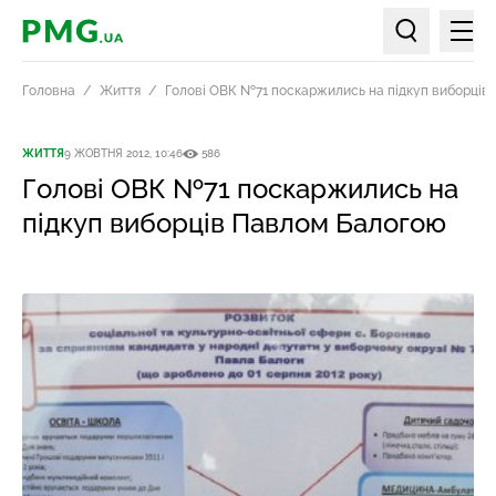
Мен
PMG.ua
Пошук по ст
Головна
Життя
Голові ОВК №71 поскаржились на підкуп виборців
ЖИТТЯ
9 ЖОВТНЯ 2012, 10:46
586
Голові ОВК №71 поскаржились на
підкуп виборців Павлом Балогою