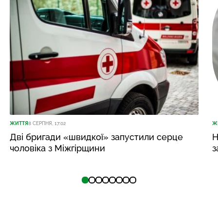
ЖИТТЯ
8 СЕРПНЯ, 17:02
Ж
Дві бригади «швидкої» запустили серце
Н
чоловіка з Міжгірщини
з