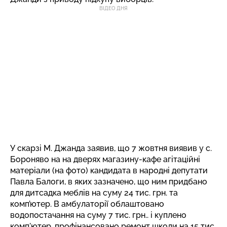
ВІДЕО ДНЯ
У скарзі М. Джанда заявив, що 7 жовтня виявив у с.
Бороняво на на дверях магазину-кафе агітаційні
матеріали (на фото) кандидата в народні депутати
Павла Балоги, в яких зазначено, що ним придбано
для дитсадка меблів на суму 24 тис. грн. та
комп’ютер. В амбулаторії облаштовано
водопостачання на суму 7 тис. грн.. і куплено
комп'ютер, профінансовано ремонт школи на 15 тис.