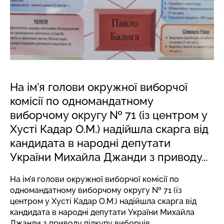
На ім’я голови окружної виборчої
комісії по одномандатному
виборчому округу № 71 (із центром у
Хусті Кадар О.М.) надійшла скарга від
кандидата в народні депутати
України Михайла Джанди з приводу...
На ім’я голови окружної виборчої комісії по
одномандатному виборчому округу № 71 (із
центром у Хусті Кадар О.М.) надійшла скарга від
кандидата в народні депутати України Михайла
Джанди з приводу підкупу виборців.