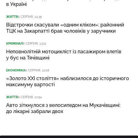
в Україні
ЖИТТЯ
8 СЕРПНЯ, 14:35
Відстрочки скасували «одним кліком»: районний
ТЦК на Закарпатті брав чоловіків у заручники
КРИМІНАЛ
8 СЕРПНЯ, 13:21
Неповнолітній мотоцикліст із пасажиром влетів
у бус на Тячівщині
ЕКОНОМІКА
8 СЕРПНЯ, 12:08
«Золото XXI століття» наблизилося до історичного
максимуму вартості
ЖИТТЯ
8 СЕРПНЯ, 10:54
Авто зіткнулося з велосипедом на Мукачівщині:
до лікарні забрали двох