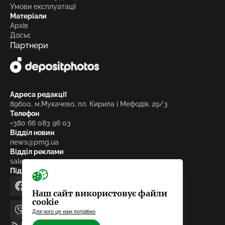
Умови експлуатації
Матеріали
Архів
Досьє
Партнери
Адреса редакції
89600, м.Мукачево, пл. Кирила і Мефодія, 29/3
Телефон
+380 66 083 96 03
Відділ новин
news@pmg.ua
Відділ реклами
sales@pmg.ua
Підписуйтесь на нас у соціальних мережах
facebook
telegram
instagram
google_news
Наш сайт використовує файли
cookie
Для чого це нам потрібно
viber
youtube