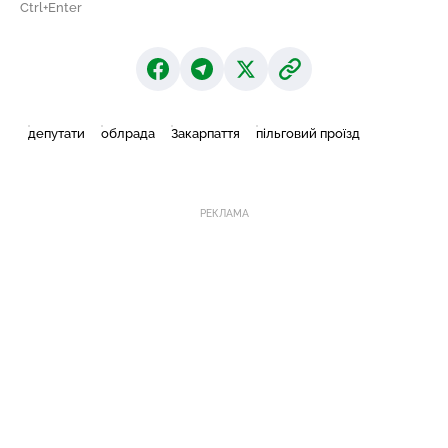
Ctrl+Enter
депутати
облрада
Закарпаття
пільговий проїзд
РЕКЛАМА