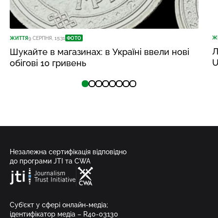
Ж
ЖИТТЯ
9 СЕРПНЯ, 15:31
ФОТО
Л
Шукайте в магазинах: в Україні ввели нові
U
обігові 10 гривень
Незалежна сертифікація відповідно
до програми JTI та CWA
Суб’єкт у сфері онлайн-медіа;
ідентифікатор медіа – R40-03130