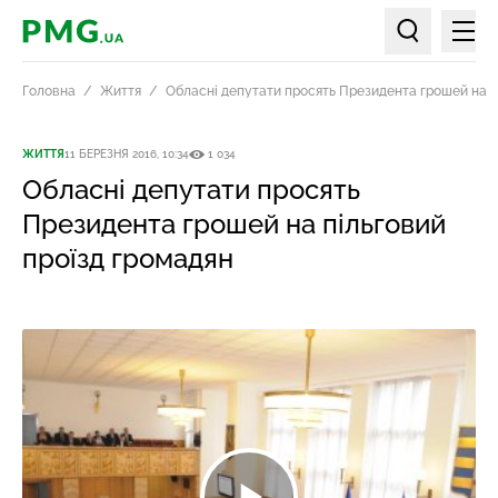
Мен
PMG.ua
Пошук по ст
Головна
Життя
Обласні депутати просять Президента грошей на п
ЖИТТЯ
11 БЕРЕЗНЯ 2016, 10:34
1 034
Обласні депутати просять
Президента грошей на пільговий
проїзд громадян