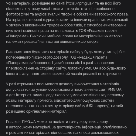
Усі матеріали, розміщені на сайті https://pmg.ua/ та на всіх його
піддоменах, у тому числі тексти, інтерв’ю, статті, дослідження,
фотографічні та аудіовізуальні твори, є об’єктами авторського права.
Матеріали, створені журналістами та іншими працівниками редакції
у зв’язку з виконанням трудових обов’язків, є службовими творами,
виключні майнові права на які належать ТОВ «Редакція газети
«Панорама». Виключні майнові права на матеріали інших авторів
належать редакції на підставі відповідних договорів.
Використання будь-яких матеріалів сайту у будь-якому вигляді без
попереднього письмового дозволу ТОВ «Редакція газети
«Панорама» заборонено. Ця заборона діє і в разі зазначення
гіперпосилання на сторінку сайту, логотипу PMG.UA або будь-якого
іншого згадування, якщо письмовий дозвіл редакції не отримано.
У разі отримання письмового дозволу використання матеріалів
допускається за умови обов’язкового посилання на сайт PMG.UA,
а для інтернет-видань додатково за умови розміщення у першому
абзаці матеріалу прямого, відкритого для пошукових систем
гіперпосилання на конкретну сторінку сайту (URL-адресу), на якій
розміщено оригінальний матеріал.
Редакція PMG.UA може не поділяти точку зору, викладену
в авторському матеріалі. За достовірність інформації, опублікованої
в рекламних матеріалах, відповідальність несе рекламодавець.