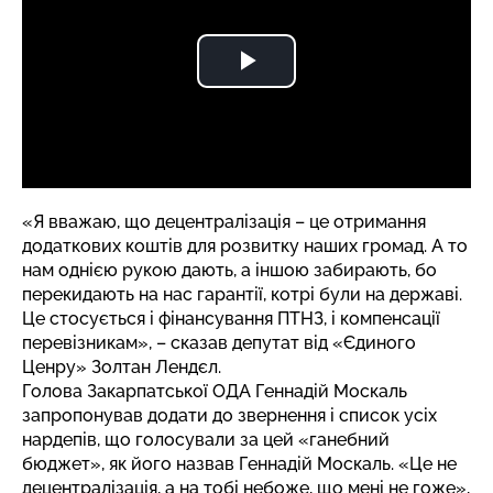
«Я вважаю, що децентралізація – це отримання
додаткових коштів для розвитку наших громад. А то
нам однією рукою дають, а іншою забирають, бо
перекидають на нас гарантії, котрі були на державі.
Це стосується і фінансування ПТНЗ, і компенсації
перевізникам», – сказав депутат від «Єдиного
Ценру» Золтан Лендєл.
Голова Закарпатської ОДА Геннадій Москаль
запропонував додати до звернення і список усіх
нардепів, що голосували за цей «ганебний
бюджет», як його назвав Геннадій Москаль. «Це не
децентралізація, а на тобі небоже, що мені не гоже»,