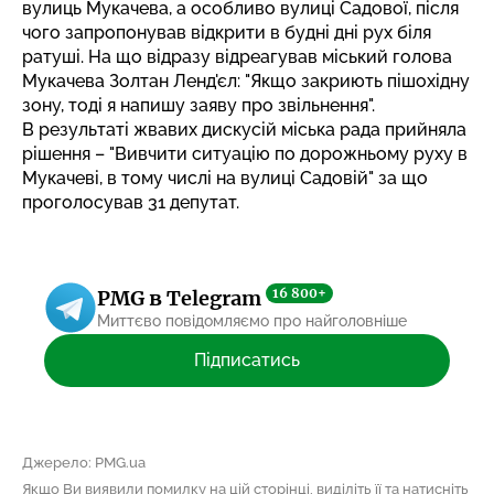
вулиць Мукачева, а особливо вулиці Садової, після
чого запропонував відкрити в будні дні рух біля
ратуші. На що відразу відреагував міський голова
Мукачева Золтан Ленд'єл: "Якщо закриють пішохідну
зону, тоді я напишу заяву про звільнення".
В результаті жвавих дискусій міська рада прийняла
рішення – "Вивчити ситуацію по дорожньому руху в
Мукачеві, в тому числі на вулиці Садовій" за що
проголосував 31 депутат.
16 800+
PMG в Telegram
Миттєво повідомляємо про найголовніше
Підписатись
Джерело: PMG.ua
Якщо Ви виявили помилку на цій сторінці, виділіть її та натисніть