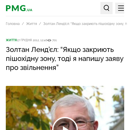
Мен
PMG.ua
Пошук по ст
Головна
Життя
Золтан Ленд’єл: “Якщо закриють пішохідну зону, то
ЖИТТЯ
27 ГРУДНЯ 2012, 12:46
701
Золтан Ленд’єл: “Якщо закриють
пішохідну зону, тоді я напишу заяву
про звільнення”