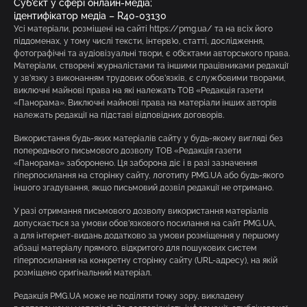
Суб’єкт у сфері онлайн-медіа;
ідентифікатор медіа – R40-03130
Усі матеріали, розміщені на сайті https://pmg.ua/ та на всіх його
піддоменах, у тому числі тексти, інтерв’ю, статті, дослідження,
фотографічні та аудіовізуальні твори, є об’єктами авторського права.
Матеріали, створені журналістами та іншими працівниками редакції
у зв’язку з виконанням трудових обов’язків, є службовими творами,
виключні майнові права на які належать ТОВ «Редакція газети
«Панорама». Виключні майнові права на матеріали інших авторів
належать редакції на підставі відповідних договорів.
Використання будь-яких матеріалів сайту у будь-якому вигляді без
попереднього письмового дозволу ТОВ «Редакція газети
«Панорама» заборонено. Ця заборона діє і в разі зазначення
гіперпосилання на сторінку сайту, логотипу PMG.UA або будь-якого
іншого згадування, якщо письмовий дозвіл редакції не отримано.
У разі отримання письмового дозволу використання матеріалів
допускається за умови обов’язкового посилання на сайт PMG.UA,
а для інтернет-видань додатково за умови розміщення у першому
абзаці матеріалу прямого, відкритого для пошукових систем
гіперпосилання на конкретну сторінку сайту (URL-адресу), на якій
розміщено оригінальний матеріал.
Редакція PMG.UA може не поділяти точку зору, викладену