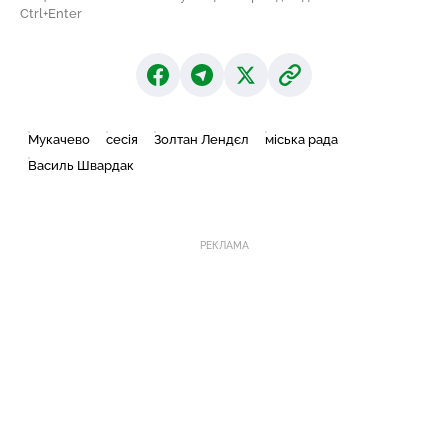
Ctrl+Enter
Мукачево
сесія
Золтан Лендєл
міська рада
Василь Швардак
РЕКЛАМА