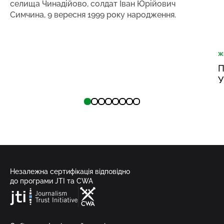
селища Чинадійово, солдат Іван Юрійович
Симчина, 9 вересня 1999 року народження.
Ж
П
У
Незалежна сертифікація відповідно
до програми JTI та CWA