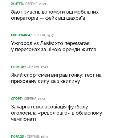
ЖИТТЯ
7 СЕРПНЯ, 20:21
850 гривень допомоги від мобільних
операторів — фейк від шахраїв
ЕКОНОМІКА
7 СЕРПНЯ, 19:17
Ужгород vs Львів: хто перемагає
у перегонах за ціною оренди житла
ПОРАДИ
7 СЕРПНЯ, 17:45
Який спортсмен виграв гонку: тест на
приховану силу за 1 хвилину
СПОРТ
7 СЕРПНЯ, 16:54
Закарпатська асоціація футболу
оголосила «революцію» в обласному
чемпіонаті
ПОРАДИ
7 СЕРПНЯ, 16:39