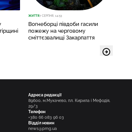
ЖИТТЯ
7 СЕРПНЯ, 14:53
ЖИТТЯ
7
у
Вогнеборці півдоби гасили
У не
гірщині
пожежу на черговому
воїна
сміттєзвалищі Закарпаття
Адреса редакції
89600, м.Мукачево, пл. Кирила і Мефодія,
29/3
Телефон
+380 66 083 96 03
Відділ новин
news@pmg.ua