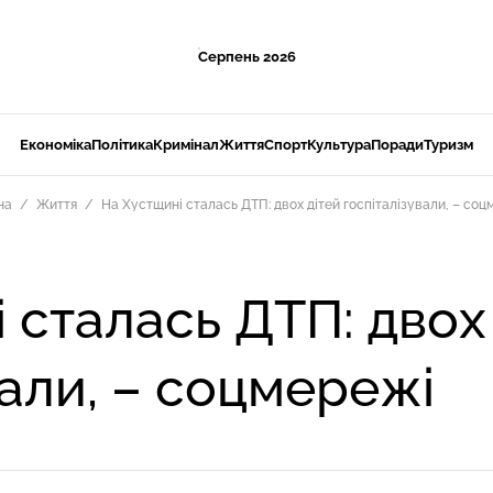
Серпень 2026
Економіка
Політика
Кримінал
Життя
Спорт
Культура
Поради
Туризм
на
Життя
На Хустщині сталась ДТП: двох дітей госпіталізували, – со
 сталась ДТП: двох
вали, – соцмережі