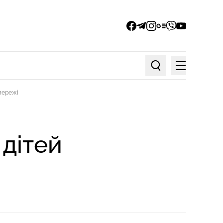
facebook
telegram
instagram
google_news
viber
youtube
Меню
Пошук по статтях
цмережі
 дітей