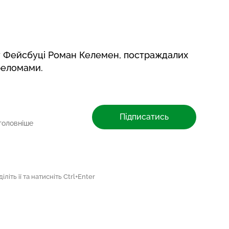
 у Фейсбуці Роман Келемен, постраждалих
ереломами.
Підписатись
головніше
літь її та натисніть Ctrl+Enter