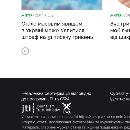
ЖИТТЯ
7 СЕРПНЯ, 21:33
ЖИТТЯ
7 СЕР
Стало масовим явищем:
850 гри
в Україні може з’явитися
мобільн
штраф на 51 тисячу гривень
від шах
Незалежна сертифікація відповідно
Суб’єкт у
до програми JTI та CWA
ідентифік
Усі матеріали, розміщені на сайті https://pmg.ua/ та на всіх йог
інтерв’ю, статті, дослідження, фотографічні та аудіовізуальні т
Матеріали, створені журналістами та іншими працівниками реда