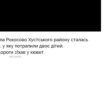
села Рокосово Хустського району сталась
у яку потрапили двоє дітей.
ороги з’їхав у кювет.
РЕКЛАМА