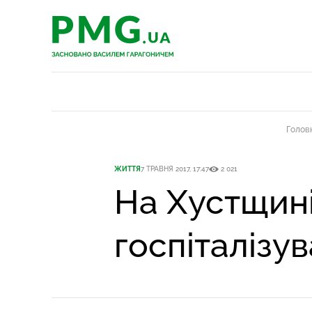
PMG.ua
PMG.ua
Голов
ЖИТТЯ
7 ТРАВНЯ 2017, 17:47
2 021
На Хустщині
госпіталізу