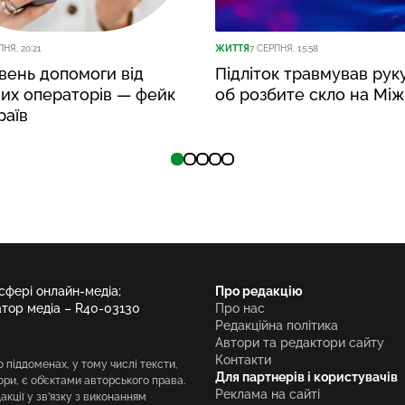
ПНЯ, 20:21
ЖИТТЯ
7 СЕРПНЯ, 15:58
вень допомоги від
Підліток травмував рук
их операторів — фейк
об розбите скло на Між
раїв
 сфері онлайн-медіа;
Про редакцію
атор медіа – R40-03130
Про нас
Редакційна політика
Автори та редактори сайту
Контакти
о піддоменах, у тому числі тексти,
Для партнерів і користувачів
вори, є об’єктами авторського права.
Реклама на сайті
кції у зв’язку з виконанням