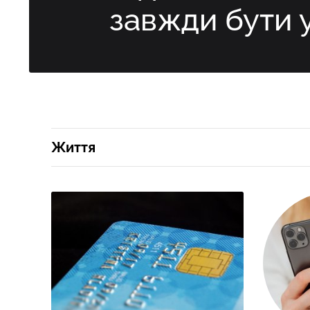
завжди бути 
Життя