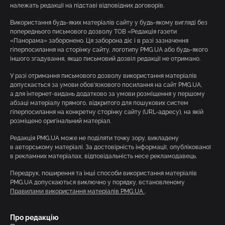
належать редакції на підставі відповідних договорів.
Використання будь-яких матеріалів сайту у будь-якому вигляді без
попереднього письмового дозволу ТОВ «Редакція газети
«Панорама» заборонено. Ця заборона діє і в разі зазначення
гіперпосилання на сторінку сайту, логотипу PMG.UA або будь-якого
іншого згадування, якщо письмовий дозвіл редакції не отримано.
У разі отримання письмового дозволу використання матеріалів
допускається за умови обов’язкового посилання на сайт PMG.UA,
а для інтернет-видань додатково за умови розміщення у першому
абзаці матеріалу прямого, відкритого для пошукових систем
гіперпосилання на конкретну сторінку сайту (URL-адресу), на якій
розміщено оригінальний матеріал.
Редакція PMG.UA може не поділяти точку зору, викладену
в авторському матеріалі. За достовірність інформації, опублікованої
в рекламних матеріалах, відповідальність несе рекламодавець.
Передрук, поширення та інші способи використання матеріалів
PMG.UA допускаються виключно у порядку, встановленому
Правилами використання матеріалів PMG.UA
.
Про редакцію