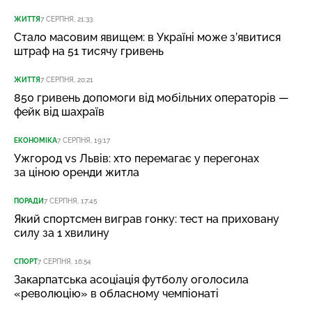
ЖИТТЯ
7 СЕРПНЯ, 21:33
Стало масовим явищем: в Україні може з’явитися
штраф на 51 тисячу гривень
ЖИТТЯ
7 СЕРПНЯ, 20:21
850 гривень допомоги від мобільних операторів —
фейк від шахраїв
ЕКОНОМІКА
7 СЕРПНЯ, 19:17
Ужгород vs Львів: хто перемагає у перегонах
за ціною оренди житла
ПОРАДИ
7 СЕРПНЯ, 17:45
Який спортсмен виграв гонку: тест на приховану
силу за 1 хвилину
СПОРТ
7 СЕРПНЯ, 16:54
Закарпатська асоціація футболу оголосила
«революцію» в обласному чемпіонаті