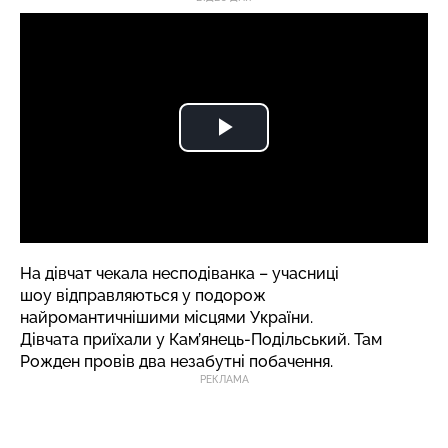
На дівчат чекала несподіванка – учасниці
шоу відправляютьcя у подорож
найромантичнішими місцями України.
Дівчата приїхали у Кам’янець-Подільський. Там
Рожден провів два незабутні побачення.
РЕКЛАМА