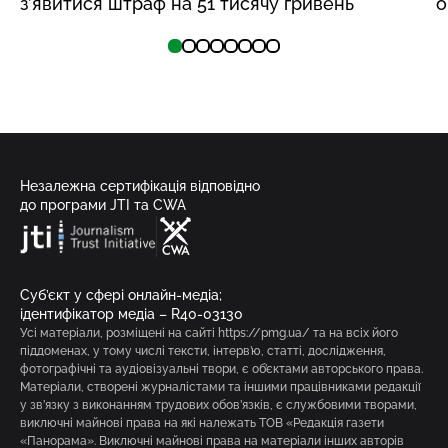
з’явитися штраф на 51 тисячу гривень
о
Незалежна сертифікація відповідно
до програми JTI та CWA
Суб’єкт у сфері онлайн-медіа;
ідентифікатор медіа – R40-03130
Усі матеріали, розміщені на сайті https://pmg.ua/ та на всіх його
піддоменах, у тому числі тексти, інтерв’ю, статті, дослідження,
фотографічні та аудіовізуальні твори, є об’єктами авторського права.
Матеріали, створені журналістами та іншими працівниками редакції
у зв’язку з виконанням трудових обов’язків, є службовими творами,
виключні майнові права на які належать ТОВ «Редакція газети
«Панорама». Виключні майнові права на матеріали інших авторів