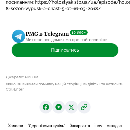
посиланням: https://holostyak.stb.ua/ua/episode/holo
8-sezon-vypusk-2-chast-5-ot-16-03-2018/
16 800+
PMG в Telegram
Миттєво повідомляємо про найголовніше
Підписатись
Джерело: PMG.ua
Якщо Ви виявили помилку на цій сторінці, виділіть її та натисніть
Ctrl+Enter
Холостк
"Деренівська купіль"
Закарпаття
шоу
скандал