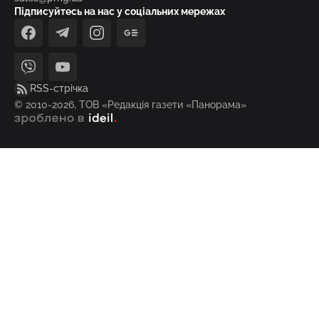
Підписуйтесь на нас у соціальних мережах
facebook
telegram
instagram
google_news
viber
youtube
RSS-стрічка
© 2010-2026, ТОВ «Редакція газети «Панорама»
зроблено в ideil.