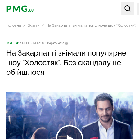
PMG.ua
Пошук
Головна
Життя
На Закарпатті знімали популярне шоу "Холостяк". 
ЖИТТЯ
17 БЕРЕЗНЯ 2018, 17:49
47 099
На Закарпатті знімали популярне
шоу "Холостяк". Без скандалу не
обійшлося