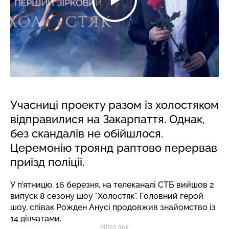
Учасниці проекту разом із холостяком
відправилися на Закарпаття. Однак,
без скандалів не обійшлося.
Церемонію троянд раптово перервав
приїзд поліції.
У п’ятницю, 16 березня, на телеканалі СТБ вийшов 2
випуск 8 сезону шоу "Холостяк". Головний герой
шоу, співак Рожден Анусі продовжив знайомство із
14 дівчатами.
ВІДЕО ДНЯ