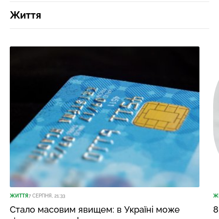
Життя
ЖИТТЯ
7 СЕРПНЯ, 21:33
Ж
Стало масовим явищем: в Україні може
8