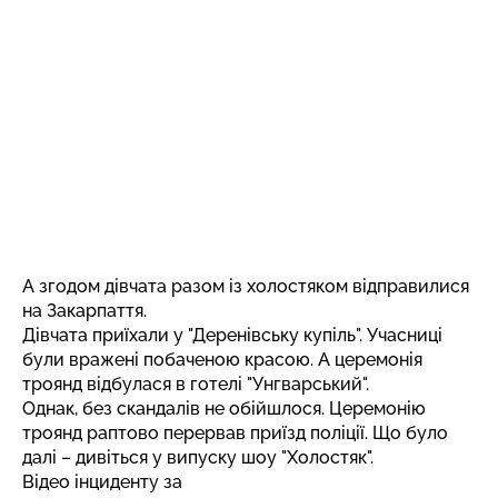
А згодом дівчата разом із холостяком відправилися
на Закарпаття.
Дівчата приїхали у "Деренівську купіль". Учасниці
були вражені побаченою красою. А церемонія
троянд відбулася в готелі "Унгварський".
Однак, без скандалів не обійшлося. Церемонію
троянд раптово перервав приїзд поліції. Що було
далі – дивіться у випуску шоу "Холостяк".
Відео інциденту за