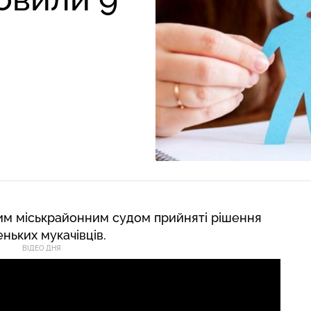
ким міськрайонним судом прийняті рішення
ньких мукачівців.
ВІДЕО ДНЯ