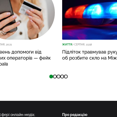
ПНЯ, 20:21
ЖИТТЯ
7 СЕРПНЯ, 15:58
вень допомоги від
Підліток травмував рук
их операторів — фейк
об розбите скло на Між
раїв
 сфері онлайн-медіа;
Про редакцію