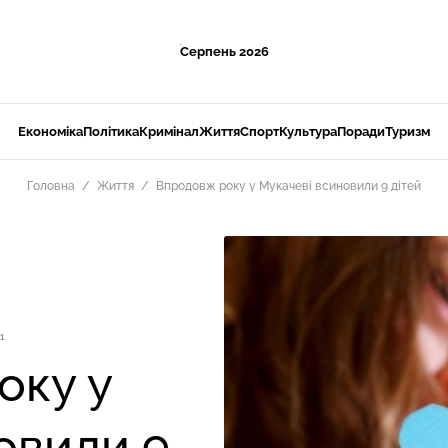
Серпень 2026
Економіка
Політика
Кримінал
Життя
Спорт
Культура
Поради
Туризм
Головна
Життя
Впродовж року у Мукачеві всиновили 9 дітей
1
оку у
овили 9