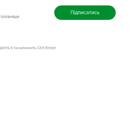
Підписатись
головніше
літь її та натисніть Ctrl+Enter