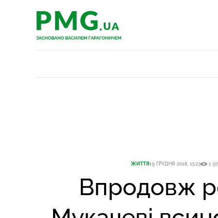
PMG.ua
PMG.ua
ЖИТТЯ
19 ГРУДНЯ 2018, 15:23
1 97
Впродовж р
Мукачеві всин