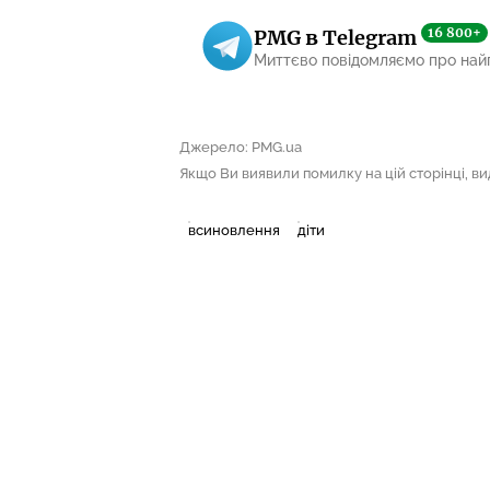
16 800+
PMG в Telegram
Миттєво повідомляємо про най
Джерело: PMG.ua
Якщо Ви виявили помилку на цій сторінці, виді
всиновлення
діти