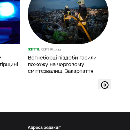
ЖИТТЯ
7 СЕРПНЯ, 14:53
ЖИТТЯ
7
у
Вогнеборці півдоби гасили
У не
гірщині
пожежу на черговому
воїна
сміттєзвалищі Закарпаття
Адреса редакції