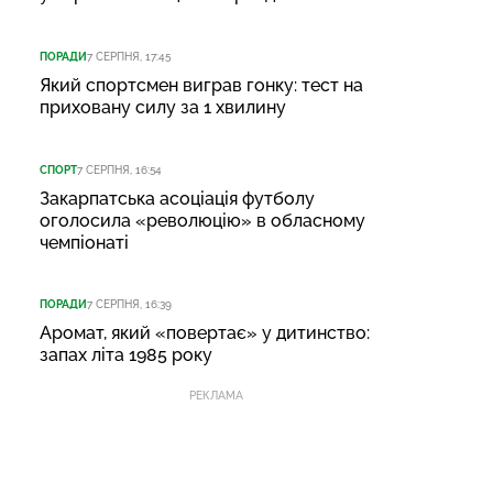
ПОРАДИ
7 СЕРПНЯ, 17:45
Який спортсмен виграв гонку: тест на
приховану силу за 1 хвилину
СПОРТ
7 СЕРПНЯ, 16:54
Закарпатська асоціація футболу
оголосила «революцію» в обласному
чемпіонаті
ПОРАДИ
7 СЕРПНЯ, 16:39
Аромат, який «повертає» у дитинство:
запах літа 1985 року
РЕКЛАМА