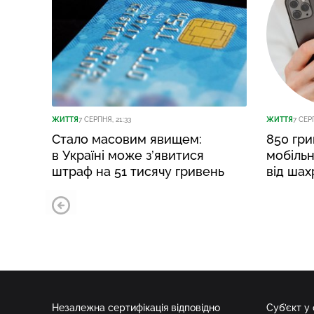
ЖИТТЯ
7 СЕРПНЯ, 21:33
ЖИТТЯ
7 СЕР
Стало масовим явищем:
850 гри
в Україні може з’явитися
мобільн
штраф на 51 тисячу гривень
від шах
Незалежна сертифікація відповідно
Суб’єкт у