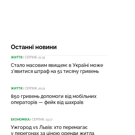
Останні новини
ЖИТТЯ
7 СЕРПНЯ, 21:33
Стало масовим явищем: в Україні може
з’явитися штраф на 51 тисячу гривень
ЖИТТЯ
7 СЕРПНЯ, 20:21
850 гривень допомоги від мобільних
операторів — фейк від шахраїв
ЕКОНОМІКА
7 СЕРПНЯ, 19:17
Ужгород vs Львів: хто перемагає
у перегонах за ціною оренди житла