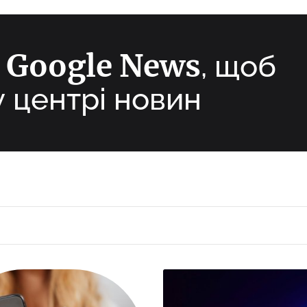
Google News
а
, щоб
у центрі новин