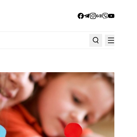
facebook
telegram
instagram
google_news
viber
youtube
Меню
Пошук по статтях