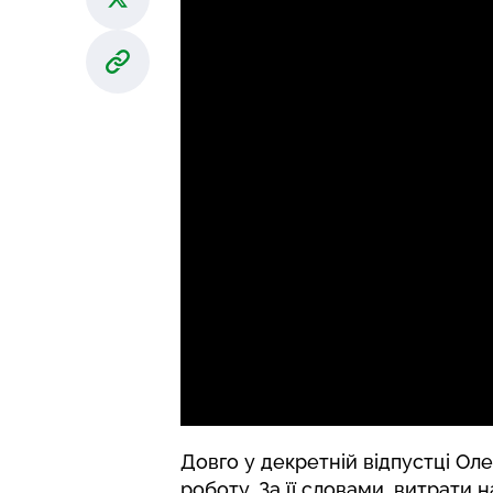
Довго у декретній відпустці Ол
роботу. За її словами, витрати 