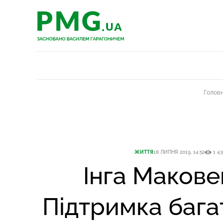
PMG.ua
PMG.ua
Голов
ЖИТТЯ
18 ЛИПНЯ 2019, 14:52
1 43
Інга Макове
Підтримка бага