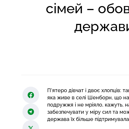
сімей – обов
держав
П’ятеро дівчат і двоє хлопців: 
яка живе в селі Шенборн, що на
подружжя і не мріяло, кажуть, н
забезпечувати у міру сил та мож
держава їх більше підтримувала