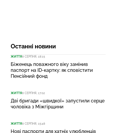
Останні новини
ЖИТТЯ
8 СЕРПНЯ, 18:15
Біженець поважного віку замінив
паспорт на ID-картку: як сповістити
Пенсійний фонд
ЖИТТЯ
8 СЕРПНЯ, 17:02
Дві бригади «швидкої» запустили серце
чоловіка з Міжгірщини
ЖИТТЯ
8 СЕРПНЯ, 15:48
Нові паспорти для хатніх улюбленців