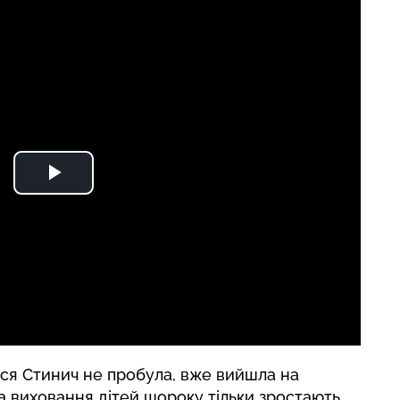
еся Стинич не пробула, вже вийшла на
на виховання дітей щороку тільки зростають.