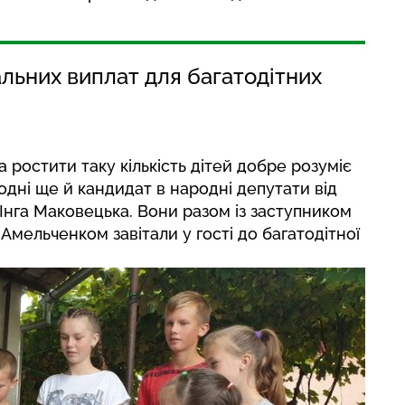
альних виплат для багатодітних
 ростити таку кількість дітей добре розуміє
одні ще й кандидат в народні депутати від
 Інга Маковецька. Вони разом із заступником
мельченком завітали у гості до багатодітної