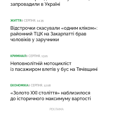
запровадили в Україні
ЖИТТЯ
8 СЕРПНЯ, 14:35
Відстрочки скасували «одним кліком»:
районний ТЦК на Закарпатті брав
чоловіків у заручники
КРИМІНАЛ
8 СЕРПНЯ, 13:21
Неповнолітній мотоцикліст
із пасажиром влетів у бус на Тячівщині
ЕКОНОМІКА
8 СЕРПНЯ, 12:08
«Золото XXI століття» наблизилося
до історичного максимуму вартості
РЕКЛАМА