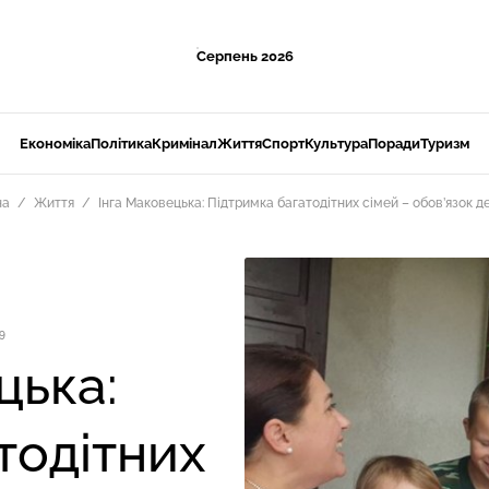
Серпень 2026
Економіка
Політика
Кримінал
Життя
Спорт
Культура
Поради
Туризм
на
Життя
Інга Маковецька: Підтримка багатодітних сімей – обов’язок 
9
цька:
тодітних