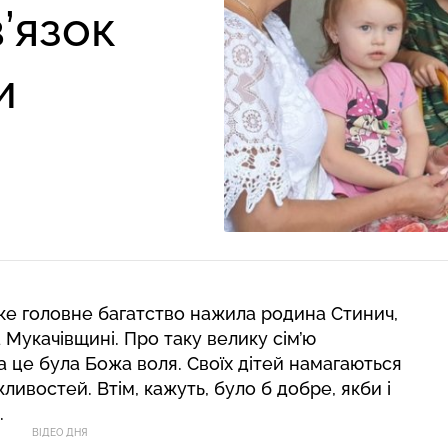
’язок
и
таке головне багатство нажила родина Стинич,
 Мукачівщині. Про таку велику сім’ю
а це була Божа воля. Своїх дітей намагаються
ливостей. Втім, кажуть, було б добре, якби і
.
ВІДЕО ДНЯ