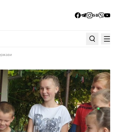
facebook
telegram
instagram
google_news
viber
youtube
Меню
Пошук по статтях
держави