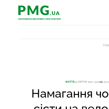
PMG.ua
PMG.ua
Гол
ЖИТТЯ
19 КВІТНЯ 2021, 13:02
19 1
Намагання чо
сісти на вел