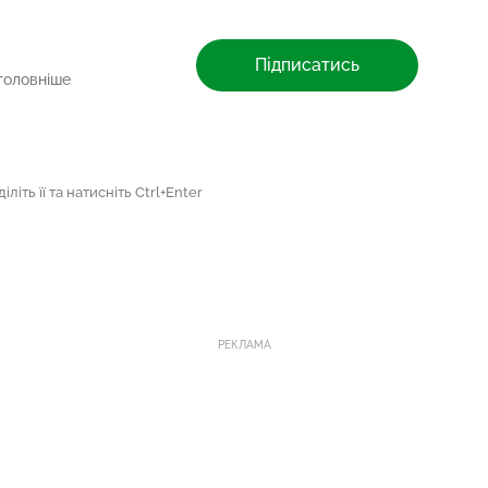
Підписатись
головніше
літь її та натисніть Ctrl+Enter
РЕКЛАМА