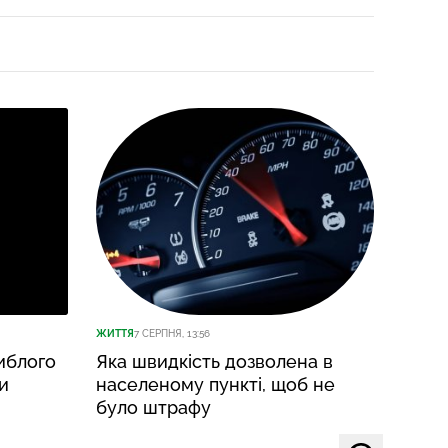
ЖИТТЯ
7 СЕРПНЯ, 13:56
ЖИТТЯ
7
иблого
Яка швидкість дозволена в
В Уж
и
населеному пункті, щоб не
водо
було штрафу
прич