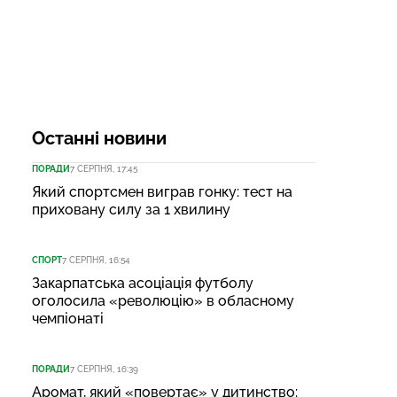
Останні новини
ПОРАДИ
7 СЕРПНЯ, 17:45
Який спортсмен виграв гонку: тест на
приховану силу за 1 хвилину
СПОРТ
7 СЕРПНЯ, 16:54
Закарпатська асоціація футболу
оголосила «революцію» в обласному
чемпіонаті
ПОРАДИ
7 СЕРПНЯ, 16:39
Аромат, який «повертає» у дитинство: