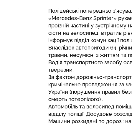
Поліцейські попередньо з’ясува
«Mercedes-Benz Sprinter» рухав
проїзній частині у зустрічному 
сісти на велосипед, втратив рів
інформує відділ комунікації поліц
Внаслідок автопригоди 64-річн
травми, несумісні з життям та по
Водія транспортного засобу осв
тверезий.
За фактом дорожньо-транспортно
кримінальне провадження за ча
України (порушення правил без
смерть потерпілого) .
Автомобіль та велосипед поміщ
відділу поліції. Досудове розсл
Машини розкидані по дорозі: на