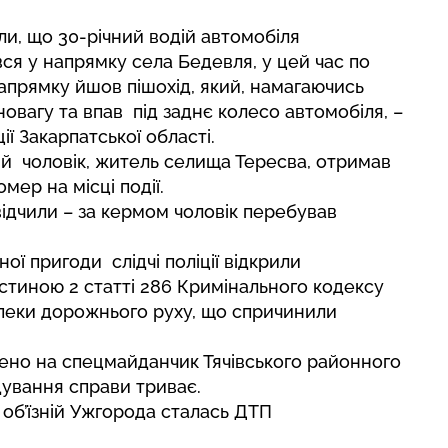
ли, що 30-річний водій автомобіля
ся у напрямку села Бедевля, у цей час по
напрямку йшов пішохід, який, намагаючись
новагу та впав під заднє колесо автомобіля, –
ії Закарпатської області.
ий чоловік, житель селища Тересва, отримав
мер на місці події.
ідчили – за кермом чоловік перебував
ї пригоди слідчі поліції відкрили
стиною 2 статті 286 Кримінального кодексу
пеки дорожнього руху, що спричинили
ено на спецмайданчик Тячівського районного
ідування справи триває.
 об’їзній Ужгорода сталась ДТП