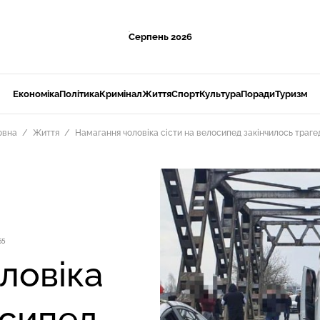
Серпень 2026
Економіка
Політика
Кримінал
Життя
Спорт
Культура
Поради
Туризм
овна
Життя
Намагання чоловіка сісти на велосипед закінчилось траге
55
ловіка
осипед