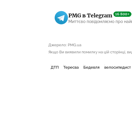
16 800+
PMG в Telegram
Миттєво повідомляємо про най
Джерело: PMG.ua
Якщо Ви виявили помилку на цій сторінці, виді
ДТП
Тересва
Бедевля
велосипедист