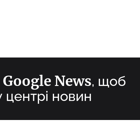
Google News
а
, щоб
у центрі новин