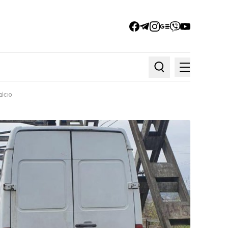
facebook
telegram
instagram
google_news
viber
youtube
Меню
Пошук по статтях
дією