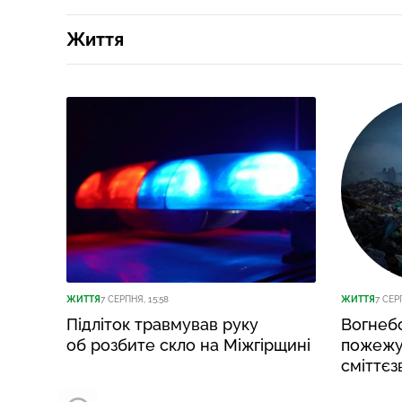
Життя
ЖИТТЯ
7 СЕРПНЯ, 15:58
ЖИТТЯ
7 СЕР
Підліток травмував руку
Вогнебо
об розбите скло на Міжгірщині
пожежу
сміттєз