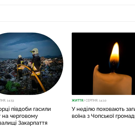
ПНЯ, 14:53
ЖИТТЯ
7 СЕРПНЯ, 14:10
рці півдоби гасили
У неділю поховають заг
 на черговому
воїна з Чопської громад
валищі Закарпаття