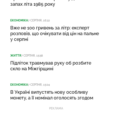
запах літа 1985 року
ЕКОНОМІКА
7 СЕРПНЯ, 16:22
Вже не 100 гривень за літр: експерт
розповів, що очікувати від цін на пальне
у серпні
ЖИТТЯ
7 СЕРПНЯ, 15:58
Підліток травмував руку об розбите
скло на Міжгірщині
ЕКОНОМІКА
7 СЕРПНЯ, 15:04
В Україні випустять нову особливу
монету, а її номінал оголосять згодом
РЕКЛАМА