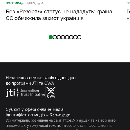
ПОЛІТИКА
5 СЕРПНЯ, 19:28
П
Без «Резерв+» статус не нададуть: країна
Г
ЄС обмежила захист українців
н
Незалежна сертифікація відповідно
до програми JTI та CWA
Суб’єкт у сфері онлайн-медіа;
ідентифікатор медіа – R40-03130
Усі матеріали, розміщені на сайті https://pmg.ua/ та на всіх його
піддоменах, у тому числі тексти, інтерв’ю, статті, дослідження,