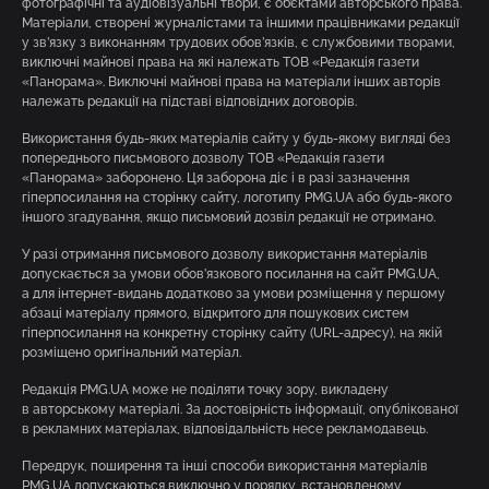
фотографічні та аудіовізуальні твори, є об’єктами авторського права.
Матеріали, створені журналістами та іншими працівниками редакції
у зв’язку з виконанням трудових обов’язків, є службовими творами,
виключні майнові права на які належать ТОВ «Редакція газети
«Панорама». Виключні майнові права на матеріали інших авторів
належать редакції на підставі відповідних договорів.
Використання будь-яких матеріалів сайту у будь-якому вигляді без
попереднього письмового дозволу ТОВ «Редакція газети
«Панорама» заборонено. Ця заборона діє і в разі зазначення
гіперпосилання на сторінку сайту, логотипу PMG.UA або будь-якого
іншого згадування, якщо письмовий дозвіл редакції не отримано.
У разі отримання письмового дозволу використання матеріалів
допускається за умови обов’язкового посилання на сайт PMG.UA,
а для інтернет-видань додатково за умови розміщення у першому
абзаці матеріалу прямого, відкритого для пошукових систем
гіперпосилання на конкретну сторінку сайту (URL-адресу), на якій
розміщено оригінальний матеріал.
Редакція PMG.UA може не поділяти точку зору, викладену
в авторському матеріалі. За достовірність інформації, опублікованої
в рекламних матеріалах, відповідальність несе рекламодавець.
Передрук, поширення та інші способи використання матеріалів
PMG.UA допускаються виключно у порядку, встановленому