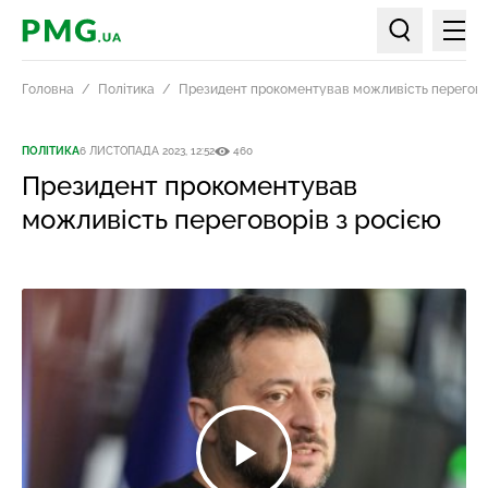
Мен
PMG.ua
Пошук по ст
Головна
Політика
Президент прокоментував можливість перегово
ПОЛІТИКА
6 ЛИСТОПАДА 2023, 12:52
460
Президент прокоментував
можливість переговорів з росією