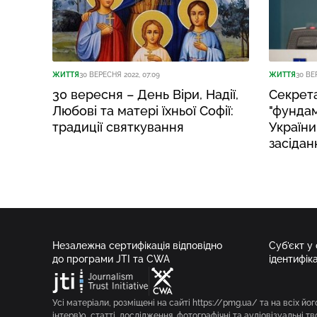
ЖИТТЯ
30 ВЕРЕСНЯ 2022, 07:09
ЖИТТЯ
30 ВЕ
30 вересня – День Віри, Надії,
Секрет
Любові та матері їхньої Софії:
"фундам
традиції святкування
України
засідан
Незалежна сертифікація відповідно
Суб’єкт у
до програми JTI та CWA
ідентифік
Усі матеріали, розміщені на сайті https://pmg.ua/ та на всіх йог
інтерв’ю, статті, дослідження, фотографічні та аудіовізуальні т