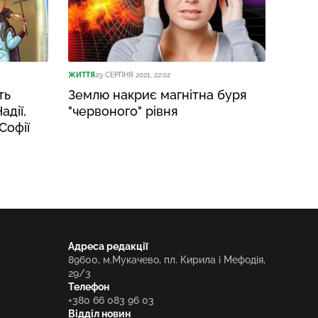
ЖИТТЯ
29 СЕРПНЯ 2021, 22:02
ть
Землю накриє магнітна буря
адії,
"червоного" рівня
Софії
Адреса редакції
89600, м.Мукачево, пл. Кирила і Мефодія,
29/3
Телефон
+380 66 083 96 03
Відділ новин