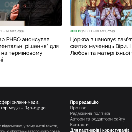
РЕСНЯ 2022, 05:54
ЖИТТЯ
30 ВЕРЕСНЯ 2021, 07:45
ар РНБО анонсував
Церква вшановує пам’я
ентальні рішення" для
святих мучениць Віри, Н
 на терміновому
Любові та матері їхньої 
ні
 сфері онлайн-медіа;
Про редакцію
атор медіа – R40-03130
Про нас
Редакційна політика
Автори та редактори сайту
Контакти
о піддоменах, у тому числі тексти,
Для партнерів і користувачів
вори, є об’єктами авторського права.