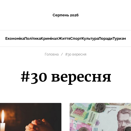
Серпень 2026
Економіка
Політика
Кримінал
Життя
Спорт
Культура
Поради
Туризм
Головна
#30 вересня
#30 вересня