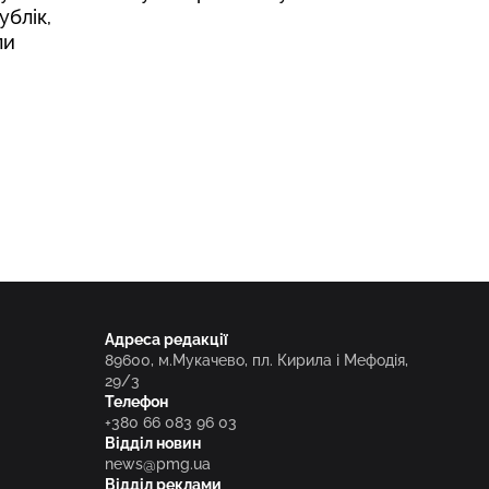
блік,
ли
Адреса редакції
89600, м.Мукачево, пл. Кирила і Мефодія,
29/3
Телефон
+380 66 083 96 03
Відділ новин
news@pmg.ua
Відділ реклами