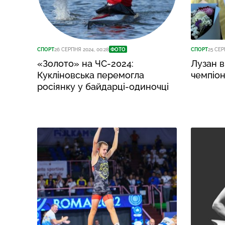
СПОРТ
26 СЕРПНЯ 2024, 00:28
ФОТО
СПОРТ
25 СЕР
«Золото» на ЧС-2024:
Лузан в
Кукліновська перемогла
чемпіон
росіянку у байдарці-одиночці