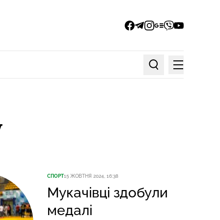
facebook
telegram
instagram
google_news
viber
youtube
Меню
Пошук по статтях
у
СПОРТ
15 ЖОВТНЯ 2024, 16:38
Мукачівці здобули
медалі