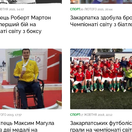
ВТНЯ 2021, 14:07
СПОРТ
20 ЛЮТОГО 2021, 20:44
вець Роберт Мартон
Закарпатка здобула бро
перший бій на
Чемпіонаті світу з біат
аті світу з боксу
ОГО 2019, 17:57
СПОРТ
17 ЖОВТНЯ 2018, 22:12
атець Максим Магула
Закарпатських футболіст
 дві медалі на
грали на чемпіонаті сві