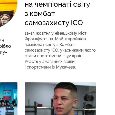
на чемпіонаті світу
з комбат
самозахисту ІСО
11–13 жовтня у німецькому місті
Франкфурт-на-Майні пройшов
ин
чемпіонат світу з Комбат
рібло
самозахисту ІСО, учасниками якого
жиу-
стали спортсмени із 32 країн.
Участь у змаганнях взяли
і спортсмени із Мукачева.