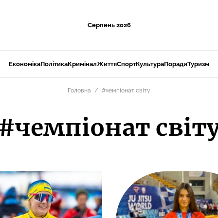
Серпень 2026
Економіка
Політика
Кримінал
Життя
Спорт
Культура
Поради
Туризм
Головна
#чемпіонат світу
#чемпіонат світ