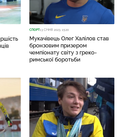
СПОРТ
13 СІЧНЯ 2023, 15:20
Мукачівець Олег Халілов став
ершість
бронзовим призером
нців
чемпіонату світу з греко-
римської боротьби