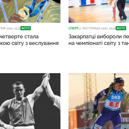
ПНЯ 2024, 23:31
ФОТО
СПОРТ
12 ЛИСТОПАДА 2023, 15:48
ФОТО
четверте стала
Закарпатці вибороли п
кою світу з веслування
на чемпіонаті світу з та