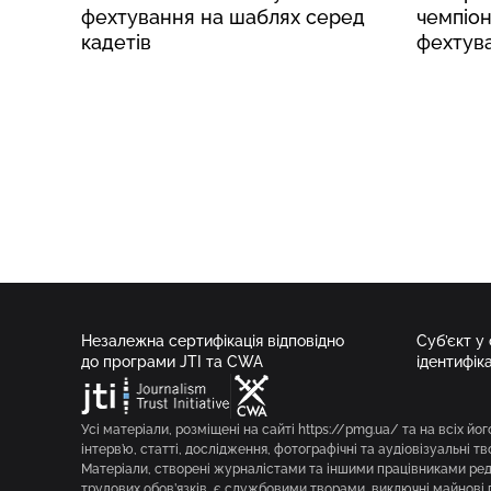
фехтування на шаблях серед
чемпіон
кадетів
фехтува
Незалежна сертифікація відповідно
Суб’єкт у
до програми JTI та CWA
ідентифік
Усі матеріали, розміщені на сайті https://pmg.ua/ та на всіх йог
інтерв’ю, статті, дослідження, фотографічні та аудіовізуальні т
Матеріали, створені журналістами та іншими працівниками реда
трудових обов’язків, є службовими творами, виключні майнові 