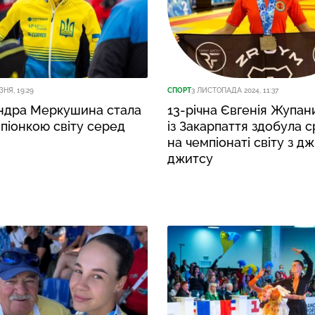
ЗНЯ, 19:29
СПОРТ
3 ЛИСТОПАДА 2024, 11:37
ндра Меркушина стала
13-річна Євгенія Жупан
піонкою світу серед
із Закарпаття здобула с
на чемпіонаті світу з д
джитсу