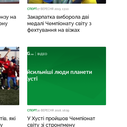
СПОРТ
27 ВЕРЕСНЯ 2019, 13:10
нзу на
Закарпатка виборола дві
лону
медалі Чемпіонату світу з
фехтування на візках
СПОРТ
30 ВЕРЕСНЯ 2018, 16:59
ів, які
У Хусті пройшов Чемпіонат
ту
світу зі стронгмену