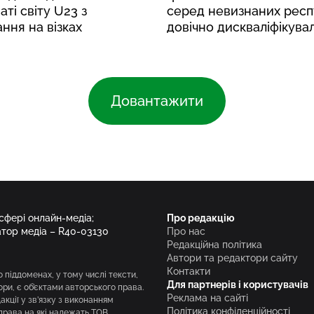
аті світу U23 з
серед невизнаних респу
ння на візках
довічно дискваліфікува
Довантажити
 сфері онлайн-медіа;
Про редакцію
атор медіа – R40-03130
Про нас
Редакційна політика
Автори та редактори сайту
Контакти
о піддоменах, у тому числі тексти,
Для партнерів і користувачів
вори, є об’єктами авторського права.
Реклама на сайті
кції у зв’язку з виконанням
Політика конфіденційності
права на які належать ТОВ