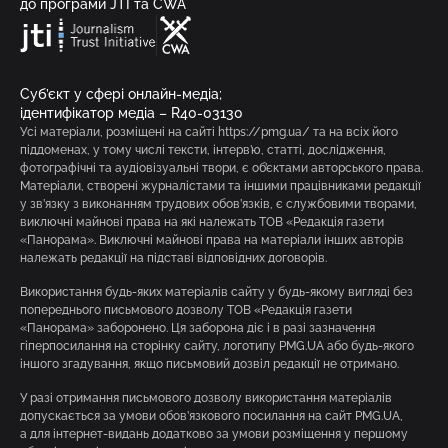
до програми JTI та CWA
Суб’єкт у сфері онлайн-медіа;
ідентифікатор медіа – R40-03130
Усі матеріали, розміщені на сайті https://pmg.ua/ та на всіх його
піддоменах, у тому числі тексти, інтерв’ю, статті, дослідження,
фотографічні та аудіовізуальні твори, є об’єктами авторського права.
Матеріали, створені журналістами та іншими працівниками редакції
у зв’язку з виконанням трудових обов’язків, є службовими творами,
виключні майнові права на які належать ТОВ «Редакція газети
«Панорама». Виключні майнові права на матеріали інших авторів
належать редакції на підставі відповідних договорів.
Використання будь-яких матеріалів сайту у будь-якому вигляді без
попереднього письмового дозволу ТОВ «Редакція газети
«Панорама» заборонено. Ця заборона діє і в разі зазначення
гіперпосилання на сторінку сайту, логотипу PMG.UA або будь-якого
іншого згадування, якщо письмовий дозвіл редакції не отримано.
У разі отримання письмового дозволу використання матеріалів
допускається за умови обов’язкового посилання на сайт PMG.UA,
а для інтернет-видань додатково за умови розміщення у першому