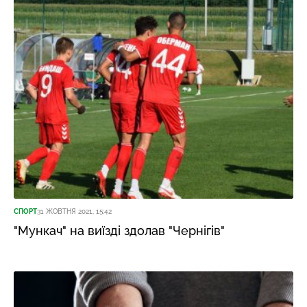
СПОРТ
31 ЖОВТНЯ 2021, 15:42
"Мункач" на виїзді здолав "Чернігів"