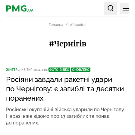
Мен
PMG.ua
Пошук по ст
Головна
#Чернігів
#Чернігів
ЖИТТЯ
17 КВІТНЯ 2024, 13:07
ФОТО, ВІДЕО
ОНОВЛЕНО
Росіяни завдали ракетні удари
по Чернігову: є загиблі та десятки
поранених
Російські окупаційні війська ударили по Чернігову.
Наразі вже відомо про 13 загиблих та понад
50 поранених.