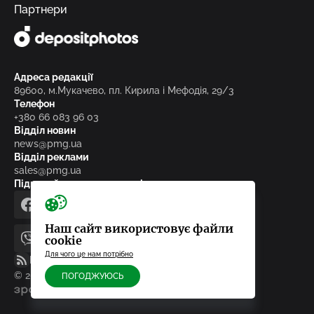
Партнери
Адреса редакції
89600, м.Мукачево, пл. Кирила і Мефодія, 29/3
Телефон
+380 66 083 96 03
Відділ новин
news@pmg.ua
Відділ реклами
sales@pmg.ua
Підписуйтесь на нас у соціальних мережах
facebook
telegram
instagram
google_news
Наш сайт використовує файли
cookie
viber
youtube
Для чого це нам потрібно
RSS-стрічка
© 2010-2026, ТОВ «Редакція газети «Панорама»
ПОГОДЖУЮСЬ
зроблено в ideil.