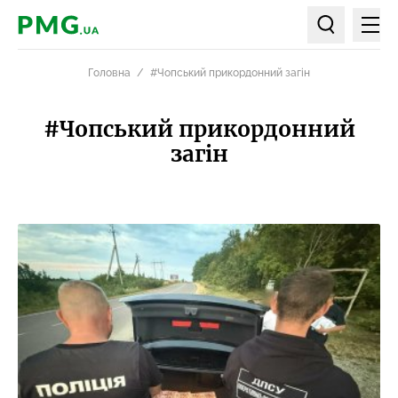
Мен
PMG.ua
Пошук по ст
Головна
#Чопський прикордонний загін
#Чопський прикордонний
загін