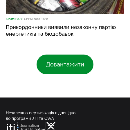
КРИМІНАЛ
8 СІЧНЯ 2020, 16:32
Прикордонники виявили незаконну партію
енергетикiв та бiодобавок
Довантажити
Незалежна сертифікація відповідно
до програми JTI та CWA