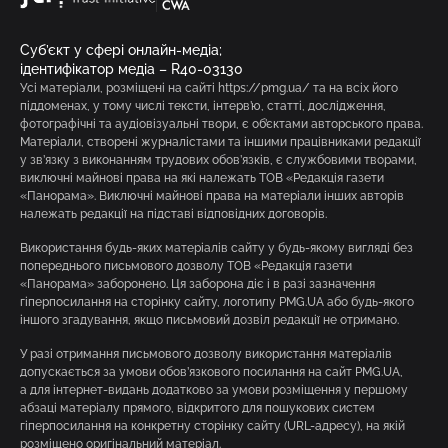
Суб’єкт у сфері онлайн-медіа;
ідентифікатор медіа – R40-03130
Усі матеріали, розміщені на сайті https://pmg.ua/ та на всіх його
піддоменах, у тому числі тексти, інтерв’ю, статті, дослідження,
фотографічні та аудіовізуальні твори, є об’єктами авторського права.
Матеріали, створені журналістами та іншими працівниками редакції
у зв’язку з виконанням трудових обов’язків, є службовими творами,
виключні майнові права на які належать ТОВ «Редакція газети
«Панорама». Виключні майнові права на матеріали інших авторів
належать редакції на підставі відповідних договорів.
Використання будь-яких матеріалів сайту у будь-якому вигляді без
попереднього письмового дозволу ТОВ «Редакція газети
«Панорама» заборонено. Ця заборона діє і в разі зазначення
гіперпосилання на сторінку сайту, логотипу PMG.UA або будь-якого
іншого згадування, якщо письмовий дозвіл редакції не отримано.
У разі отримання письмового дозволу використання матеріалів
допускається за умови обов’язкового посилання на сайт PMG.UA,
а для інтернет-видань додатково за умови розміщення у першому
абзаці матеріалу прямого, відкритого для пошукових систем
гіперпосилання на конкретну сторінку сайту (URL-адресу), на якій
розміщено оригінальний матеріал.