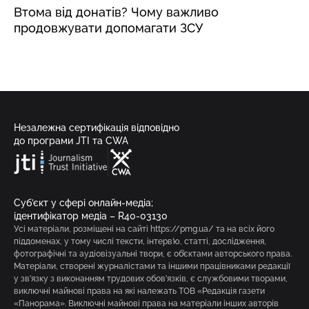
Втома від донатів? Чому важливо
продовжувати допомагати ЗСУ
Незалежна сертифікація відповідно
до програми JTI та CWA
Суб’єкт у сфері онлайн-медіа;
ідентифікатор медіа – R40-03130
Усі матеріали, розміщені на сайті https://pmg.ua/ та на всіх його
піддоменах, у тому числі тексти, інтерв’ю, статті, дослідження,
фотографічні та аудіовізуальні твори, є об’єктами авторського права.
Матеріали, створені журналістами та іншими працівниками редакції
у зв’язку з виконанням трудових обов’язків, є службовими творами,
виключні майнові права на які належать ТОВ «Редакція газети
«Панорама». Виключні майнові права на матеріали інших авторів