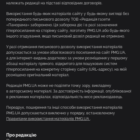
належать редакції на підставі відповідних договорів.
Використання будь-яких матеріалів сайту у будь-якому вигляді без
попереднього письмового дозволу ТОВ «Редакція газети
«Панорама» заборонено. Ця заборона діє і в разі зазначення
гіперпосилання на сторінку сайту, логотипу PMG.UA або будь-якого
іншого згадування, якщо письмовий дозвіл редакції не отримано.
У разі отримання письмового дозволу використання матеріалів
допускається за умови обов’язкового посилання на сайт PMG.UA,
а для інтернет-видань додатково за умови розміщення у першому
абзаці матеріалу прямого, відкритого для пошукових систем
гіперпосилання на конкретну сторінку сайту (URL-адресу), на якій
розміщено оригінальний матеріал.
Редакція PMG.UA може не поділяти точку зору, викладену
в авторському матеріалі. За достовірність інформації, опублікованої
в рекламних матеріалах, відповідальність несе рекламодавець.
Передрук, поширення та інші способи використання матеріалів
PMG.UA допускаються виключно у порядку, встановленому
Правилами використання матеріалів PMG.UA
.
Про редакцію