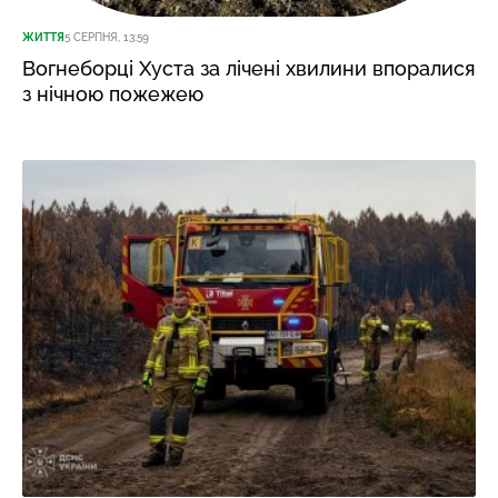
ЖИТТЯ
5 СЕРПНЯ, 13:59
Вогнеборці Хуста за лічені хвилини впоралися
з нічною пожежею