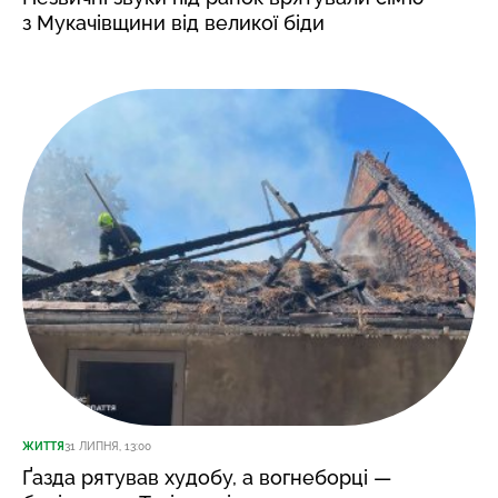
з Мукачівщини від великої біди
ЖИТТЯ
31 ЛИПНЯ, 13:00
Ґазда рятував худобу, а вогнеборці —