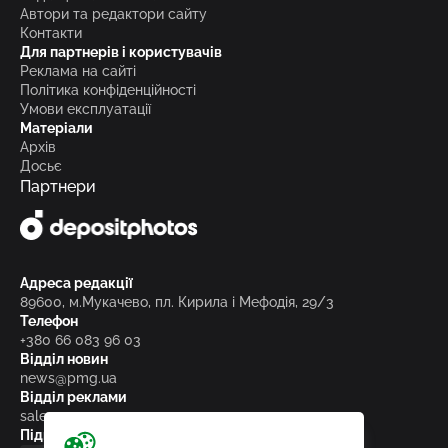
Автори та редактори сайту
Контакти
Для партнерів і користувачів
Реклама на сайті
Політика конфіденційності
Умови експлуатації
Матеріали
Архів
Досьє
Партнери
Адреса редакції
89600, м.Мукачево, пл. Кирила і Мефодія, 29/3
Телефон
+380 66 083 96 03
Відділ новин
news@pmg.ua
Відділ реклами
sales@pmg.ua
Підписуйтесь на нас у соціальних мережах