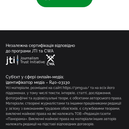
Незалежна сертифікація відповідно
до програми JTI та CWA
Суб’єкт у сфері онлайн-медіа;
ідентифікатор медіа – R40-03130
Усі матеріали, розміщені на сайті https://pmg.ua/ та на всіх його
піддоменах, у тому числі тексти, інтерв’ю, статті, дослідження,
фотографічні та аудіовізуальні твори, є об’єктами авторського права.
Матеріали, створені журналістами та іншими працівниками редакції
у зв’язку з виконанням трудових обов’язків, є службовими творами,
виключні майнові права на які належать ТОВ «Редакція газети
«Панорама». Виключні майнові права на матеріали інших авторів
належать редакції на підставі відповідних договорів.