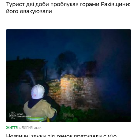
Турист дві доби проблукав горами Рахівщини:
його евакуювали
ЖИТТЯ
31 ЛИПНЯ, 21:45
Незвичні звуки під ранок врятували сім’ю