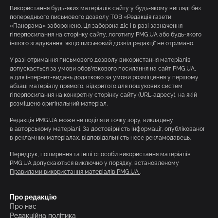
Використання будь-яких матеріалів сайту у будь-якому вигляді без
попереднього письмового дозволу ТОВ «Редакція газети
«Панорама» заборонено. Ця заборона діє і в разі зазначення
гіперпосилання на сторінку сайту, логотипу PMG.UA або будь-якого
іншого згадування, якщо письмовий дозвіл редакції не отримано.
У разі отримання письмового дозволу використання матеріалів
допускається за умови обов’язкового посилання на сайт PMG.UA,
а для інтернет-видань додатково за умови розміщення у першому
абзаці матеріалу прямого, відкритого для пошукових систем
гіперпосилання на конкретну сторінку сайту (URL-адресу), на якій
розміщено оригінальний матеріал.
Редакція PMG.UA може не поділяти точку зору, викладену
в авторському матеріалі. За достовірність інформації, опублікованої
в рекламних матеріалах, відповідальність несе рекламодавець.
Передрук, поширення та інші способи використання матеріалів
PMG.UA допускаються виключно у порядку, встановленому
Правилами використання матеріалів PMG.UA
.
Про редакцію
Про нас
Редакційна політика