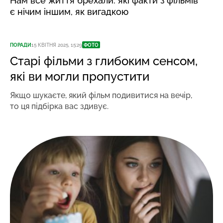
Нам все життя брехали: які факти з фільмів
є нічим іншим, як вигадкою
ПОРАДИ
15 КВІТНЯ 2025, 15:29
ФОТО
Старі фільми з глибоким сенсом,
які ви могли пропустити
Якщо шукаєте, який фільм подивитися на вечір,
то ця підбірка вас здивує.