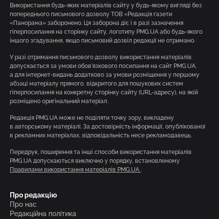
Використання будь-яких матеріалів сайту у будь-якому вигляді без
попереднього письмового дозволу ТОВ «Редакція газети
«Панорама» заборонено. Ця заборона діє і в разі зазначення
гіперпосилання на сторінку сайту, логотипу PMG.UA або будь-якого
іншого згадування, якщо письмовий дозвіл редакції не отримано.
У разі отримання письмового дозволу використання матеріалів
допускається за умови обов’язкового посилання на сайт PMG.UA,
а для інтернет-видань додатково за умови розміщення у першому
абзаці матеріалу прямого, відкритого для пошукових систем
гіперпосилання на конкретну сторінку сайту (URL-адресу), на якій
розміщено оригінальний матеріал.
Редакція PMG.UA може не поділяти точку зору, викладену
в авторському матеріалі. За достовірність інформації, опублікованої
в рекламних матеріалах, відповідальність несе рекламодавець.
Передрук, поширення та інші способи використання матеріалів
PMG.UA допускаються виключно у порядку, встановленому
Правилами використання матеріалів PMG.UA
.
Про редакцію
Про нас
Редакційна політика