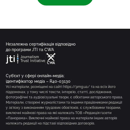
Незалежна сертифікація відповідно
до програми JTI та CWA
Суб’єкт у сфері онлайн-медіа;
ідентифікатор медіа – R40-03130
Усі матеріали, розміщені на сайті https://pmg.ua/ та на всіх його
піддоменах, у тому числі тексти, інтерв’ю, статті, дослідження,
фотографічні та аудіовізуальні твори, є об’єктами авторського права.
Матеріали, створені журналістами та іншими працівниками редакції
у зв’язку з виконанням трудових обов’язків, є службовими творами,
виключні майнові права на які належать ТОВ «Редакція газети
«Панорама». Виключні майнові права на матеріали інших авторів
належать редакції на підставі відповідних договорів.