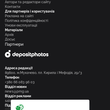
Автори та редактори сайту
Контакти
Для партнерів і користувачів
Реклама на сайті
Політика конфіденційності
Умови експлуатації
Матеріали
Архів
Досьє
Партнери
Адреса редакції
89600, м.Мукачево, пл. Кирила і Мефодія, 29/3
Телефон
+380 66 083 96 03
Відділ новин
news@pmg.ua
Відділ реклами
sales@pmg.ua
Підписуйтесь на нас у соціальних мережах