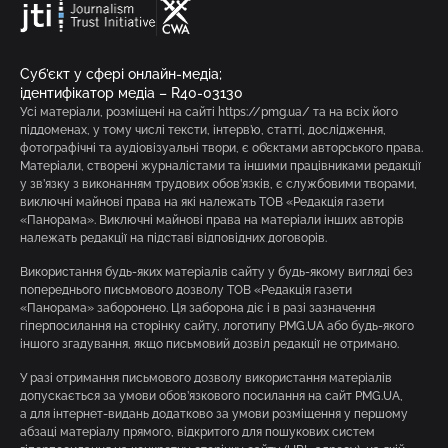
Суб’єкт у сфері онлайн-медіа;
ідентифікатор медіа – R40-03130
Усі матеріали, розміщені на сайті https://pmg.ua/ та на всіх його
піддоменах, у тому числі тексти, інтерв’ю, статті, дослідження,
фотографічні та аудіовізуальні твори, є об’єктами авторського права.
Матеріали, створені журналістами та іншими працівниками редакції
у зв’язку з виконанням трудових обов’язків, є службовими творами,
виключні майнові права на які належать ТОВ «Редакція газети
«Панорама». Виключні майнові права на матеріали інших авторів
належать редакції на підставі відповідних договорів.
Використання будь-яких матеріалів сайту у будь-якому вигляді без
попереднього письмового дозволу ТОВ «Редакція газети
«Панорама» заборонено. Ця заборона діє і в разі зазначення
гіперпосилання на сторінку сайту, логотипу PMG.UA або будь-якого
іншого згадування, якщо письмовий дозвіл редакції не отримано.
У разі отримання письмового дозволу використання матеріалів
допускається за умови обов’язкового посилання на сайт PMG.UA,
а для інтернет-видань додатково за умови розміщення у першому
абзаці матеріалу прямого, відкритого для пошукових систем