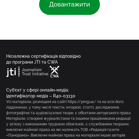
Довантажити
Незалежна сертифікація відповідно
до програми JTI та CWA
Суб’єкт у сфері онлайн-медіа;
ідентифікатор медіа – R40-03130
Усі матеріали, розміщені на сайті https://pmg.ua/ та на всіх його
піддоменах, у тому числі тексти, інтерв’ю, статті, дослідження,
фотографічні та аудіовізуальні твори, є об’єктами авторського права.
Матеріали, створені журналістами та іншими працівниками редакції
у зв’язку з виконанням трудових обов’язків, є службовими творами,
виключні майнові права на які належать ТОВ «Редакція газети
«Панорама». Виключні майнові права на матеріали інших авторів