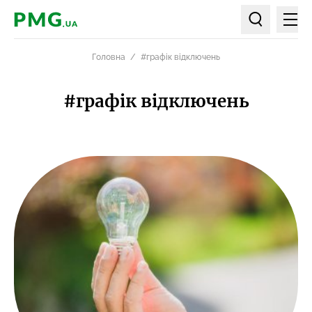
Мен
PMG.ua
Пошук по ст
Головна
#графік відключень
#графік відключень