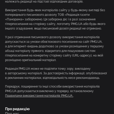
належать редакції на підставі відповідних договорів.
Використання будь-яких матеріалів сайту у будь-якому вигляді без
попереднього письмового дозволу ТОВ «Редакція газети
«Панорама» заборонено. Ця заборона діє і в разі зазначення
гіперпосилання на сторінку сайту, логотипу PMG.UA або будь-якого
іншого згадування, якщо письмовий дозвіл редакції не отримано.
У разі отримання письмового дозволу використання матеріалів
допускається за умови обов’язкового посилання на сайт PMG.UA,
а для інтернет-видань додатково за умови розміщення у першому
абзаці матеріалу прямого, відкритого для пошукових систем
гіперпосилання на конкретну сторінку сайту (URL-адресу), на якій
розміщено оригінальний матеріал.
Редакція PMG.UA може не поділяти точку зору, викладену
в авторському матеріалі. За достовірність інформації, опублікованої
в рекламних матеріалах, відповідальність несе рекламодавець.
Передрук, поширення та інші способи використання матеріалів
PMG.UA допускаються виключно у порядку, встановленому
Правилами використання матеріалів PMG.UA
.
Про редакцію
Про нас