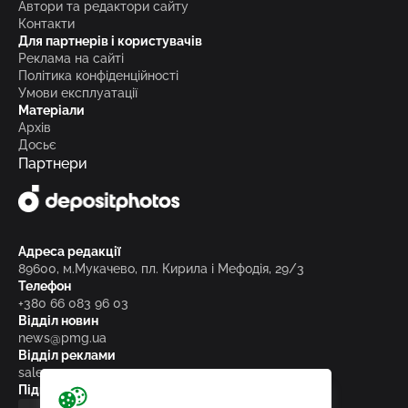
Автори та редактори сайту
Контакти
Для партнерів і користувачів
Реклама на сайті
Політика конфіденційності
Умови експлуатації
Матеріали
Архів
Досьє
Партнери
Адреса редакції
89600, м.Мукачево, пл. Кирила і Мефодія, 29/3
Телефон
+380 66 083 96 03
Відділ новин
news@pmg.ua
Відділ реклами
sales@pmg.ua
Підписуйтесь на нас у соціальних мережах