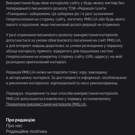
Використання будь-яких матеріалів сайту у будь-якому вигляді без
попереднього письмового дозволу ТОВ «Редакція газети
«Панорама» заборонено. Ця заборона діє і в разі зазначення
гіперпосилання на сторінку сайту, логотипу PMG.UA або будь-якого
іншого згадування, якщо письмовий дозвіл редакції не отримано.
У разі отримання письмового дозволу використання матеріалів
допускається за умови обов’язкового посилання на сайт PMG.UA,
а для інтернет-видань додатково за умови розміщення у першому
абзаці матеріалу прямого, відкритого для пошукових систем
гіперпосилання на конкретну сторінку сайту (URL-адресу), на якій
розміщено оригінальний матеріал.
Редакція PMG.UA може не поділяти точку зору, викладену
в авторському матеріалі. За достовірність інформації, опублікованої
в рекламних матеріалах, відповідальність несе рекламодавець.
Передрук, поширення та інші способи використання матеріалів
PMG.UA допускаються виключно у порядку, встановленому
Правилами використання матеріалів PMG.UA
.
Про редакцію
Про нас
Редакційна політика