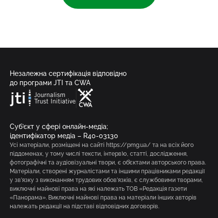
Незалежна сертифікація відповідно
до програми JTI та CWA
Суб’єкт у сфері онлайн-медіа;
ідентифікатор медіа – R40-03130
Усі матеріали, розміщені на сайті https://pmg.ua/ та на всіх його
піддоменах, у тому числі тексти, інтерв’ю, статті, дослідження,
фотографічні та аудіовізуальні твори, є об’єктами авторського права.
Матеріали, створені журналістами та іншими працівниками редакції
у зв’язку з виконанням трудових обов’язків, є службовими творами,
виключні майнові права на які належать ТОВ «Редакція газети
«Панорама». Виключні майнові права на матеріали інших авторів
належать редакції на підставі відповідних договорів.