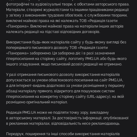
фотографічні та аудіовізуальні твори, є об’єктами авторського права.
Матеріали, створені журналістами та іншими працівниками редакції
у зв’язку з виконанням трудових обов’язків, є службовими творами,
виключні майнові права на які належать ТОВ «Редакція газети
«Панорама». Виключні майнові права на матеріали інших авторів
належать редакції на підставі відповідних договорів.
Використання будь-яких матеріалів сайту у будь-якому вигляді без
попереднього письмового дозволу ТОВ «Редакція газети
«Панорама» заборонено. Ця заборона діє і в разі зазначення
гіперпосилання на сторінку сайту, логотипу PMG.UA або будь-якого
іншого згадування, якщо письмовий дозвіл редакції не отримано.
У разі отримання письмового дозволу використання матеріалів
допускається за умови обов’язкового посилання на сайт PMG.UA,
а для інтернет-видань додатково за умови розміщення у першому
абзаці матеріалу прямого, відкритого для пошукових систем
гіперпосилання на конкретну сторінку сайту (URL-адресу), на якій
розміщено оригінальний матеріал.
Редакція PMG.UA може не поділяти точку зору, викладену
в авторському матеріалі. За достовірність інформації, опублікованої
в рекламних матеріалах, відповідальність несе рекламодавець.
Передрук, поширення та інші способи використання матеріалів