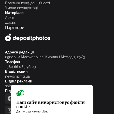
Політика конфіденційності
Умови експлуатації
Матеріали
Архів
Досьє
Партнери
Адреса редакції
89600, м.Мукачево, пл. Кирила і Мефодія, 29/3
Телефон
+380 66 083 96 03
Відділ новин
news@pmg.ua
Відділ реклами
sales@pmg.ua
Підписуйтесь на нас у соціальних мережах
facebook
telegram
instagram
google_news
Наш сайт використовує файли
cookie
Для чого це нам потрібно
viber
youtube