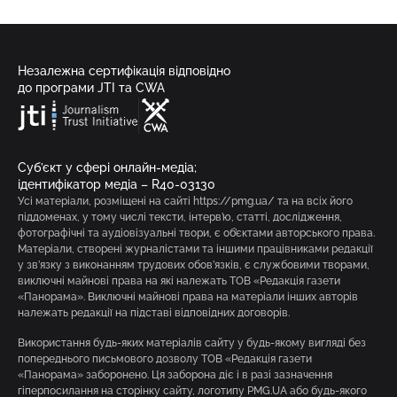
Незалежна сертифікація відповідно
до програми JTI та CWA
Суб’єкт у сфері онлайн-медіа;
ідентифікатор медіа – R40-03130
Усі матеріали, розміщені на сайті https://pmg.ua/ та на всіх його
піддоменах, у тому числі тексти, інтерв’ю, статті, дослідження,
фотографічні та аудіовізуальні твори, є об’єктами авторського права.
Матеріали, створені журналістами та іншими працівниками редакції
у зв’язку з виконанням трудових обов’язків, є службовими творами,
виключні майнові права на які належать ТОВ «Редакція газети
«Панорама». Виключні майнові права на матеріали інших авторів
належать редакції на підставі відповідних договорів.
Використання будь-яких матеріалів сайту у будь-якому вигляді без
попереднього письмового дозволу ТОВ «Редакція газети
«Панорама» заборонено. Ця заборона діє і в разі зазначення
гіперпосилання на сторінку сайту, логотипу PMG.UA або будь-якого