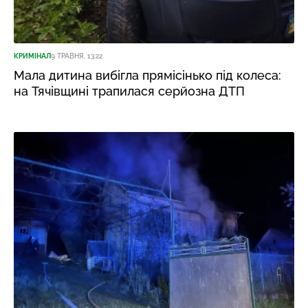
КРИМІНАЛ
9 ТРАВНЯ, 13:22
Мала дитина вибігла прямісінько під колеса:
на Тячівщині трапилася серйозна ДТП