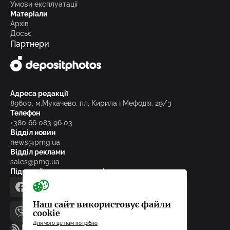
Умови експлуатації
Матеріали
Архів
Досьє
Партнери
Адреса редакції
89600, м.Мукачево, пл. Кирила і Мефодія, 29/3
Телефон
+380 66 083 96 03
Відділ новин
news@pmg.ua
Відділ реклами
sales@pmg.ua
Підписуйтесь на нас у соціальних мережах
facebook
telegram
instagram
google_news
Наш сайт використовує файли
cookie
viber
youtube
Для чого це нам потрібно
RSS-стрічка