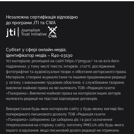
Незалежна сертифікація відповідно
до програми JTI та CWA
Суб’єкт у сфері онлайн-медіа;
ідентифікатор медіа – R40-03130
Усі матеріали, розміщені на сайті https://pmg.ua/ та на всіх його
піддоменах, у тому числі тексти, інтерв’ю, статті, дослідження,
фотографічні та аудіовізуальні твори, є об’єктами авторського права.
Матеріали, створені журналістами та іншими працівниками редакції
у зв’язку з виконанням трудових обов’язків, є службовими творами,
виключні майнові права на які належать ТОВ «Редакція газети
«Панорама». Виключні майнові права на матеріали інших авторів
належать редакції на підставі відповідних договорів.
Використання будь-яких матеріалів сайту у будь-якому вигляді без
попереднього письмового дозволу ТОВ «Редакція газети
«Панорама» заборонено. Ця заборона діє і в разі зазначення
гіперпосилання на сторінку сайту, логотипу PMG.UA або будь-якого
іншого згадування, якщо письмовий дозвіл редакції не отримано.