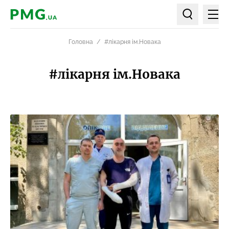
Мен
PMG.ua
Пошук по ст
Головна
#лікарня ім.Новака
#лікарня ім.Новака