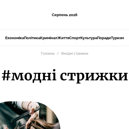
Серпень 2026
Економіка
Політика
Кримінал
Життя
Спорт
Культура
Поради
Туризм
Головна
#модні стрижки
#модні стрижки