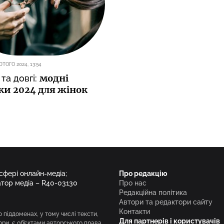
ЮТОГО 2024, 13:54
модні
 та довгі:
и 2024 для жінок
 сфері онлайн-медіа;
Про редакцію
атор медіа – R40-03130
Про нас
Редакційна політика
Автори та редактори сайту
Контакти
о піддоменах, у тому числі тексти,
Для партнерів і користувачів
вори, є об’єктами авторського права.