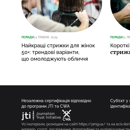
ПОРАДИ
13 ТРАВНЯ, 16:29
ПОРАДИ
21 Л
Найкращі стрижки для жінок
Короткі
стрижк
50+: трендові варіанти,
що омолоджують обличчя
Незалежна сертифікація відповідно
Суб’єкт у
до програми JTI та CWA
ідентифік
Усі матеріали, розміщені на сайті https://pmg.ua/ та на всіх йог
інтерв’ю, статті, дослідження, фотографічні та аудіовізуальні т