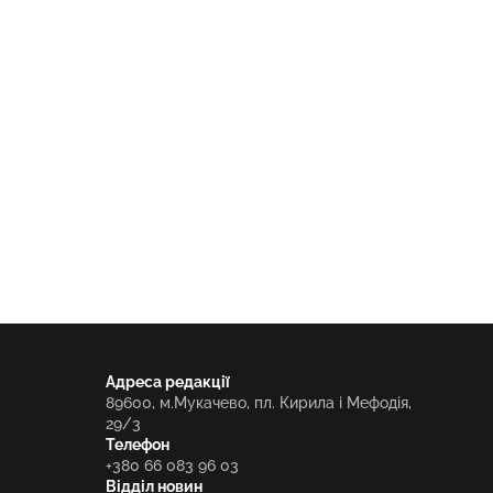
Адреса редакції
89600, м.Мукачево, пл. Кирила і Мефодія,
29/3
Телефон
+380 66 083 96 03
Відділ новин