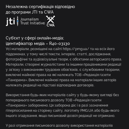
Незалежна сертифікація відповідно
до програми JTI та CWA
Суб’єкт у сфері онлайн-медіа;
ідентифікатор медіа – R40-03130
Усі матеріали, розміщені на сайті https://pmg.ua/ та на всіх його
піддоменах, у тому числі тексти, інтерв’ю, статті, дослідження,
фотографічні та аудіовізуальні твори, є об’єктами авторського права.
Матеріали, створені журналістами та іншими працівниками редакції
у зв’язку з виконанням трудових обов’язків, є службовими творами,
виключні майнові права на які належать ТОВ «Редакція газети
«Панорама». Виключні майнові права на матеріали інших авторів
належать редакції на підставі відповідних договорів.
Використання будь-яких матеріалів сайту у будь-якому вигляді без
попереднього письмового дозволу ТОВ «Редакція газети
«Панорама» заборонено. Ця заборона діє і в разі зазначення
гіперпосилання на сторінку сайту, логотипу PMG.UA або будь-якого
іншого згадування, якщо письмовий дозвіл редакції не отримано.
У разі отримання письмового дозволу використання матеріалів