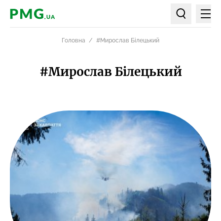
Мен
PMG.ua
Пошук по ст
Головна
#Мирослав Білецький
#Мирослав Білецький