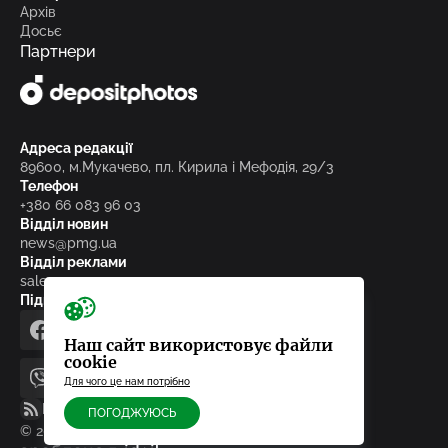
Архів
Досьє
Партнери
Адреса редакції
89600, м.Мукачево, пл. Кирила і Мефодія, 29/3
Телефон
+380 66 083 96 03
Відділ новин
news@pmg.ua
Відділ реклами
sales@pmg.ua
Підписуйтесь на нас у соціальних мережах
facebook
telegram
instagram
google_news
Наш сайт використовує файли
cookie
Для чого це нам потрібно
viber
youtube
RSS-стрічка
ПОГОДЖУЮСЬ
© 2010-2026, ТОВ «Редакція газети «Панорама»