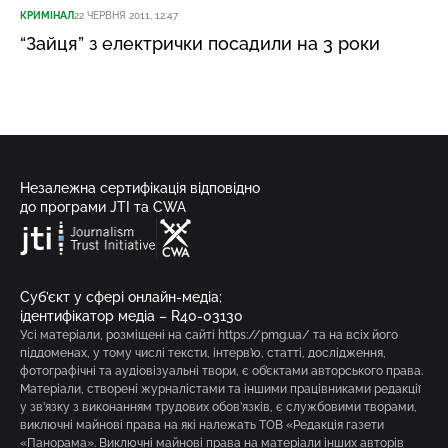
КРИМІНАЛ
22 ЧЕРВНЯ 2011, 12:47
“Зайця” з електрички посадили на 3 роки
Незалежна сертифікація відповідно
до програми JTI та CWA
Суб’єкт у сфері онлайн-медіа;
ідентифікатор медіа – R40-03130
Усі матеріали, розміщені на сайті https://pmg.ua/ та на всіх його
піддоменах, у тому числі тексти, інтерв’ю, статті, дослідження,
фотографічні та аудіовізуальні твори, є об’єктами авторського права.
Матеріали, створені журналістами та іншими працівниками редакції
у зв’язку з виконанням трудових обов’язків, є службовими творами,
виключні майнові права на які належать ТОВ «Редакція газети
«Панорама». Виключні майнові права на матеріали інших авторів