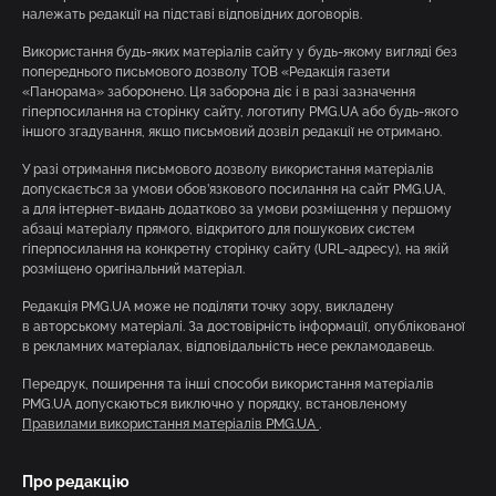
належать редакції на підставі відповідних договорів.
Використання будь-яких матеріалів сайту у будь-якому вигляді без
попереднього письмового дозволу ТОВ «Редакція газети
«Панорама» заборонено. Ця заборона діє і в разі зазначення
гіперпосилання на сторінку сайту, логотипу PMG.UA або будь-якого
іншого згадування, якщо письмовий дозвіл редакції не отримано.
У разі отримання письмового дозволу використання матеріалів
допускається за умови обов’язкового посилання на сайт PMG.UA,
а для інтернет-видань додатково за умови розміщення у першому
абзаці матеріалу прямого, відкритого для пошукових систем
гіперпосилання на конкретну сторінку сайту (URL-адресу), на якій
розміщено оригінальний матеріал.
Редакція PMG.UA може не поділяти точку зору, викладену
в авторському матеріалі. За достовірність інформації, опублікованої
в рекламних матеріалах, відповідальність несе рекламодавець.
Передрук, поширення та інші способи використання матеріалів
PMG.UA допускаються виключно у порядку, встановленому
Правилами використання матеріалів PMG.UA
.
Про редакцію