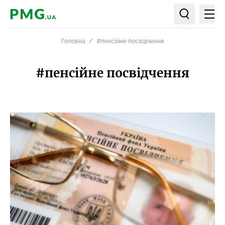
Мен
PMG.ua
Пошук по ст
Головна
#пенсійне посвідчення
#пенсійне посвідчення