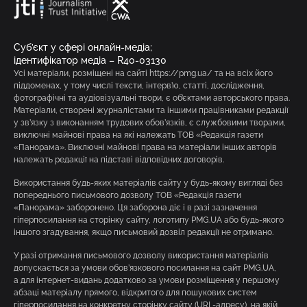
Суб’єкт у сфері онлайн-медіа;
ідентифікатор медіа – R40-03130
Усі матеріали, розміщені на сайті https://pmg.ua/ та на всіх його
піддоменах, у тому числі тексти, інтерв’ю, статті, дослідження,
фотографічні та аудіовізуальні твори, є об’єктами авторського права.
Матеріали, створені журналістами та іншими працівниками редакції
у зв’язку з виконанням трудових обов’язків, є службовими творами,
виключні майнові права на які належать ТОВ «Редакція газети
«Панорама». Виключні майнові права на матеріали інших авторів
належать редакції на підставі відповідних договорів.
Використання будь-яких матеріалів сайту у будь-якому вигляді без
попереднього письмового дозволу ТОВ «Редакція газети
«Панорама» заборонено. Ця заборона діє і в разі зазначення
гіперпосилання на сторінку сайту, логотипу PMG.UA або будь-якого
іншого згадування, якщо письмовий дозвіл редакції не отримано.
У разі отримання письмового дозволу використання матеріалів
допускається за умови обов’язкового посилання на сайт PMG.UA,
а для інтернет-видань додатково за умови розміщення у першому
абзаці матеріалу прямого, відкритого для пошукових систем
гіперпосилання на конкретну сторінку сайту (URL-адресу), на якій