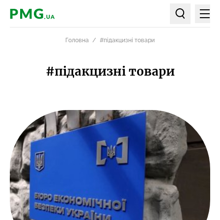
Мен
PMG.ua
Пошук по ст
Головна
#підакцизні товари
#підакцизні товари