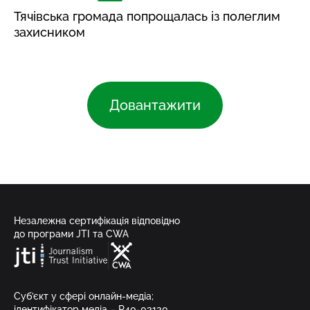
Тячівська громада попрощалась із полеглим
захисником
Довантажити
Незалежна сертифікація відповідно
до програми JTI та CWA
Суб’єкт у сфері онлайн-медіа;
ідентифікатор медіа – R40-03130