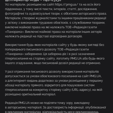
Усі матеріали, розміщені на сайті https://pmg.ua/ та на всіх його
піддоменах, у тому числі тексти, інтерв’ю, статті, дослідження,
фотографічні та аудіовізуальні твори, є об’єктами авторського права.
Матеріали, створені журналістами та іншими працівниками редакції
у зв’язку з виконанням трудових обов’язків, є службовими творами,
виключні майнові права на які належать ТОВ «Редакція газети
«Панорама». Виключні майнові права на матеріали інших авторів
належать редакції на підставі відповідних договорів.
Використання будь-яких матеріалів сайту у будь-якому вигляді без
попереднього письмового дозволу ТОВ «Редакція газети
«Панорама» заборонено. Ця заборона діє і в разі зазначення
гіперпосилання на сторінку сайту, логотипу PMG.UA або будь-якого
іншого згадування, якщо письмовий дозвіл редакції не отримано.
У разі отримання письмового дозволу використання матеріалів
допускається за умови обов’язкового посилання на сайт PMG.UA,
а для інтернет-видань додатково за умови розміщення у першому
абзаці матеріалу прямого, відкритого для пошукових систем
гіперпосилання на конкретну сторінку сайту (URL-адресу), на якій
розміщено оригінальний матеріал.
Редакція PMG.UA може не поділяти точку зору, викладену
в авторському матеріалі. За достовірність інформації, опублікованої
в рекламних матеріалах, відповідальність несе рекламодавець.