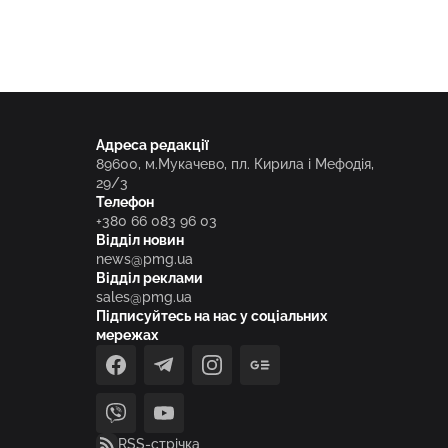
Адреса редакції
89600, м.Мукачево, пл. Кирила і Мефодія,
29/3
Телефон
+380 66 083 96 03
Відділ новин
news@pmg.ua
Відділ реклами
sales@pmg.ua
Підписуйтесь на нас у соціальних
мережах
facebook
telegram
instagram
google_news
viber
youtube
RSS-стрічка