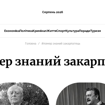
Серпень 2026
Економіка
Політика
Кримінал
Життя
Спорт
Культура
Поради
Туризм
Головна
#помер знаний закарпатець
ер знаний закарп