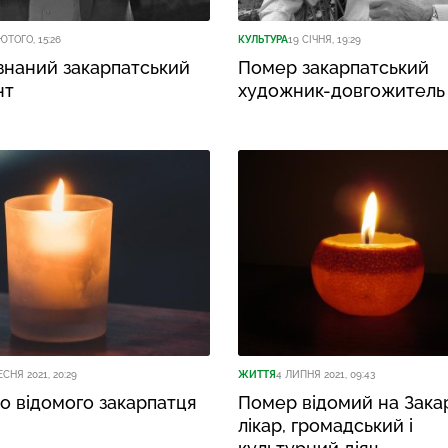
ЮТОГО, 15:26
КУЛЬТУРА
19 СІЧНЯ, 19:29
знаний закарпатський
Помер закарпатський
нт
художник-довгожитель
ЕСНЯ 2021, 20:29
ЖИТТЯ
4 ЛИПНЯ 2021, 09:43
о відомого закарпатця
Помер відомий на Зака
лікар, громадський і