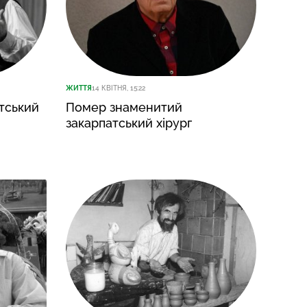
ЖИТТЯ
14 КВІТНЯ, 15:22
тський
Помер знаменитий
закарпатський хірург