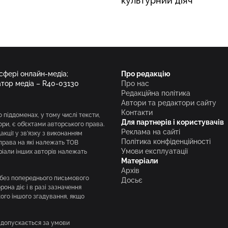
культурний діяч
 сфері онлайн-медіа;
Про редакцію
атор медіа – R40-03130
Про нас
Редакційна політика
Автори та редактори сайту
Контакти
о піддоменах, у тому числі тексти,
Для партнерів і користувачів
вори, є об’єктами авторського права.
Реклама на сайті
кції у зв’язку з виконанням
Політика конфіденційності
права на які належать ТОВ
Умови експлуатації
ріали інших авторів належать
Матеріали
Архів
і без попереднього письмового
Досьє
она діє і в разі зазначення
кого іншого згадування, якщо
 допускається за умови