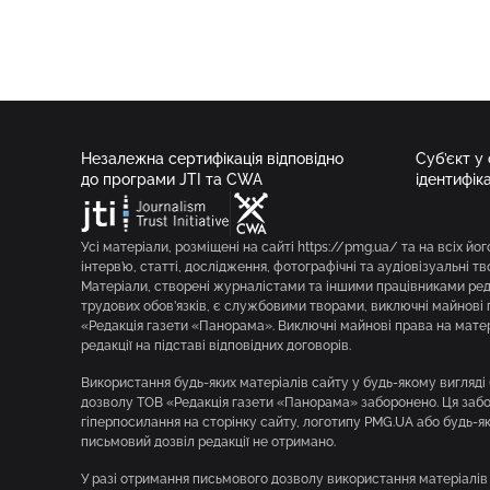
Незалежна сертифікація відповідно
Суб’єкт у
до програми JTI та CWA
ідентифік
Усі матеріали, розміщені на сайті https://pmg.ua/ та на всіх йог
інтерв’ю, статті, дослідження, фотографічні та аудіовізуальні т
Матеріали, створені журналістами та іншими працівниками реда
трудових обов’язків, є службовими творами, виключні майнові 
«Редакція газети «Панорама». Виключні майнові права на мате
редакції на підставі відповідних договорів.
Використання будь-яких матеріалів сайту у будь-якому вигляд
дозволу ТОВ «Редакція газети «Панорама» заборонено. Ця забор
гіперпосилання на сторінку сайту, логотипу PMG.UA або будь-я
письмовий дозвіл редакції не отримано.
У разі отримання письмового дозволу використання матеріалів