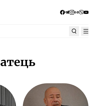
facebook
telegram
instagram
google_news
viber
youtube
Меню
Пошук по статтях
атець