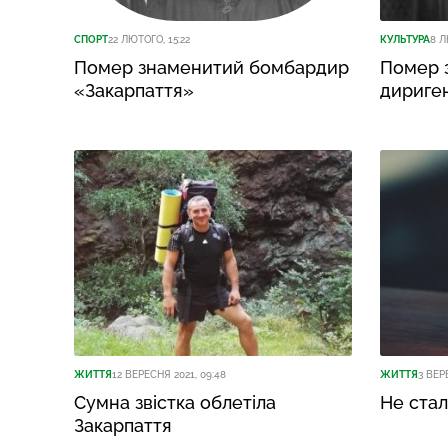
СПОРТ
22 ЛЮТОГО, 15:22
КУЛЬТУРА
8 Л
Помер знаменитий бомбардир
Помер 
«Закарпаття»
дириге
ЖИТТЯ
12 ВЕРЕСНЯ 2021, 09:48
ЖИТТЯ
3 ВЕР
Сумна звістка облетіла
Не стал
Закарпаття