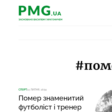
PMG.ua
PMG.ua
#пом
СПОРТ
14 ЛИПНЯ, 16:54
Помер знаменитий
футболіст і тренер