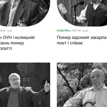
АВНЯ, 13:30
КУЛЬТУРА
30 КВІТНЯ, 09:48
 ОУН і колишній
Помер відомий закарпа
язень помер
поет і співак
рпатті