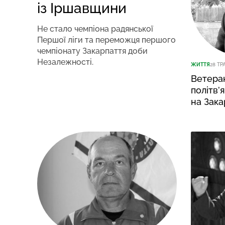
із Іршавщини
Не стало чемпіона радянської
Першої ліги та переможця першого
чемпіонату Закарпаття доби
Незалежності.
ЖИТТЯ
28 ТР
Ветеран
політв’
на Зака