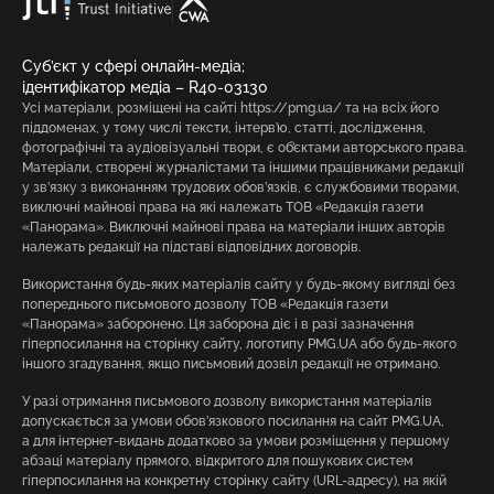
Суб’єкт у сфері онлайн-медіа;
ідентифікатор медіа – R40-03130
Усі матеріали, розміщені на сайті https://pmg.ua/ та на всіх його
піддоменах, у тому числі тексти, інтерв’ю, статті, дослідження,
фотографічні та аудіовізуальні твори, є об’єктами авторського права.
Матеріали, створені журналістами та іншими працівниками редакції
у зв’язку з виконанням трудових обов’язків, є службовими творами,
виключні майнові права на які належать ТОВ «Редакція газети
«Панорама». Виключні майнові права на матеріали інших авторів
належать редакції на підставі відповідних договорів.
Використання будь-яких матеріалів сайту у будь-якому вигляді без
попереднього письмового дозволу ТОВ «Редакція газети
«Панорама» заборонено. Ця заборона діє і в разі зазначення
гіперпосилання на сторінку сайту, логотипу PMG.UA або будь-якого
іншого згадування, якщо письмовий дозвіл редакції не отримано.
У разі отримання письмового дозволу використання матеріалів
допускається за умови обов’язкового посилання на сайт PMG.UA,
а для інтернет-видань додатково за умови розміщення у першому
абзаці матеріалу прямого, відкритого для пошукових систем
гіперпосилання на конкретну сторінку сайту (URL-адресу), на якій