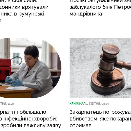
нив свої сили:
Гірські рятувальники з
донники врятували
заблукалого біля Петро
ника в румунські
мандрівника
и
ТНЯ, 11:24
КРИМІНАЛ
12 КВІТНЯ, 08:29
рпатті побільшало
Закарпатець погрожува
в інфекційної хвороби:
вбивством: яке покара
 зробили важливу заяву
отримав