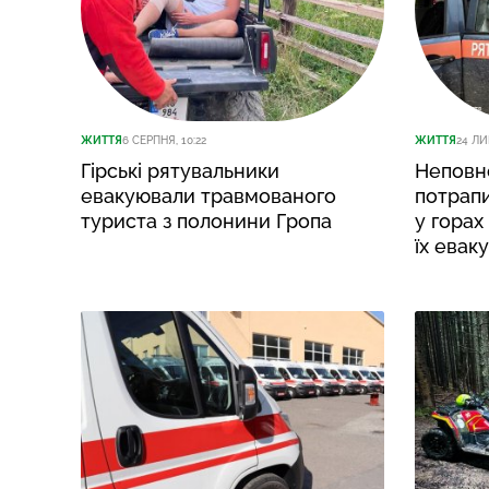
ЖИТТЯ
6 СЕРПНЯ, 10:22
ЖИТТЯ
24 ЛИ
Гірські рятувальники
Неповно
евакуювали травмованого
потрапи
туриста з полонини Гропа
у горах
їх евак