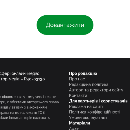
Довантажити
 сфері онлайн-медіа;
Про редакцію
атор медіа – R40-03130
Про нас
Редакційна політика
Автори та редактори сайту
Контакти
о піддоменах, у тому числі тексти,
Для партнерів і користувачів
вори, є об’єктами авторського права.
Реклама на сайті
кції у зв’язку з виконанням
Політика конфіденційності
права на які належать ТОВ
Умови експлуатації
ріали інших авторів належать
Матеріали
Архів