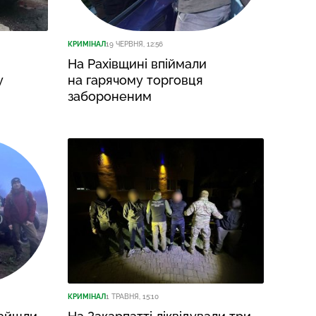
КРИМІНАЛ
19 ЧЕРВНЯ, 12:56
На Рахівщині впіймали
у
на гарячому торговця
забороненим
КРИМІНАЛ
1 ТРАВНЯ, 15:10