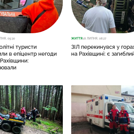
ПНЯ, 09:30
ЖИТТЯ
18 ЛИПНЯ, 08:27
літні туристи
ЗІЛ перекинувся у гора
ли в епіцентр негоди
на Рахівщині: є загибли
 Рахівщини:
уювали