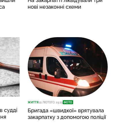
найшли
На Закарпатті ліквідували три
са
нові незаконні схеми
ЖИТТЯ
25 ЛЮТОГО, 19:29
ФОТО
в судді
Бригада «швидкої» врятувала
ння
закарпатку з допомогою поліції