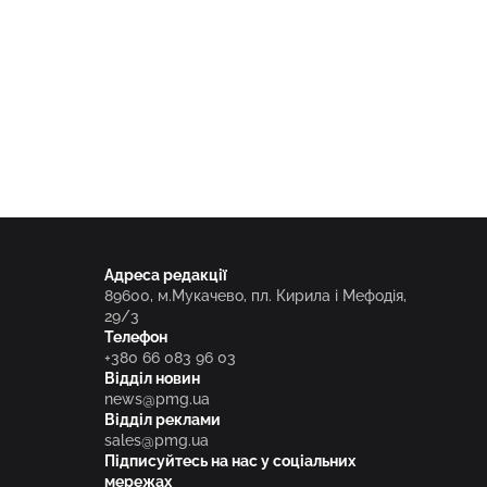
Адреса редакції
89600, м.Мукачево, пл. Кирила і Мефодія,
29/3
Телефон
+380 66 083 96 03
Відділ новин
news@pmg.ua
Відділ реклами
sales@pmg.ua
Підписуйтесь на нас у соціальних
мережах