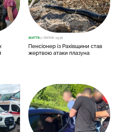
ЖИТТЯ
17 ЛИПНЯ, 09:36
х
Пенсіонер із Рахівщини став
й
жертвою атаки плазуна