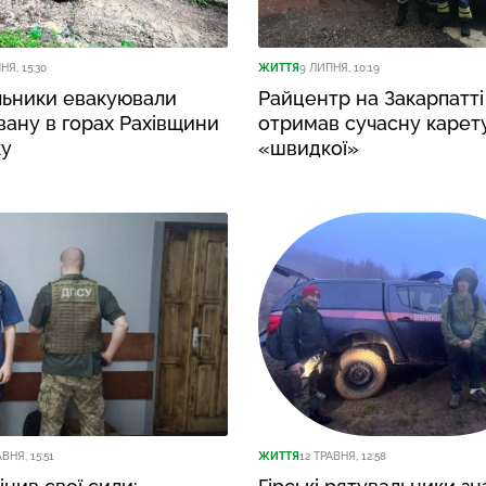
НЯ, 15:30
ЖИТТЯ
9 ЛИПНЯ, 10:19
льники евакуювали
Райцентр на Закарпатті
ану в горах Рахівщини
отримав сучасну карет
ку
«швидкої»
ВНЯ, 15:51
ЖИТТЯ
12 ТРАВНЯ, 12:58