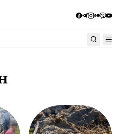
facebook
telegram
instagram
google_news
viber
youtube
Меню
Пошук по статтях
н