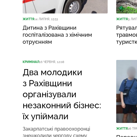
ЖИТТЯ
14 ЛИПНЯ, 15:53
ЖИТТЯ
9 ЛИП
Дитина з Рахівщини
Рятува
госпіталізована з хімічним
травмов
отруєнням
турист
КРИМІНАЛ
16 ЧЕРВНЯ, 12:08
Два молодики
з Рахівщини
організували
незаконний бізнес:
їх упіймали
Закарпатські правоохоронці
ЖИТТЯ
26 ТРА
знешкодили чергову схему