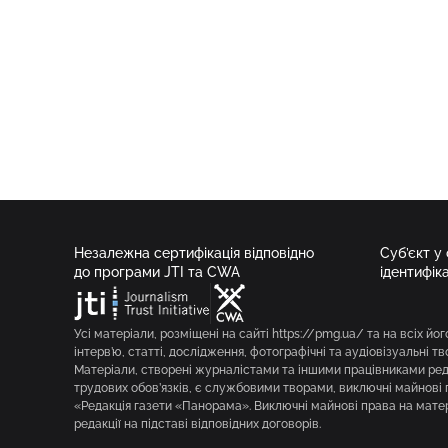
Незалежна сертифікація відповідно
Суб’єкт у
до програми JTI та CWA
ідентифік
Усі матеріали, розміщені на сайті https://pmg.ua/ та на всіх йог
інтерв’ю, статті, дослідження, фотографічні та аудіовізуальні т
Матеріали, створені журналістами та іншими працівниками реда
трудових обов’язків, є службовими творами, виключні майнові 
«Редакція газети «Панорама». Виключні майнові права на мате
редакції на підставі відповідних договорів.