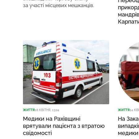
Переоці
за участі місцевих мешканців.
прикор
мандрів
Карпат
ЖИТТЯ
18 КВІТНЯ, 13:24
ЖИТТЯ
14 КВІ
Медики на Рахівщині
На Зака
врятували пацієнта з втратою
випадкі
свідомості
медики