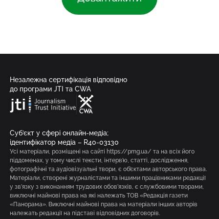
Незалежна сертифікація відповідно
до програми JTI та CWA
Суб’єкт у сфері онлайн-медіа;
ідентифікатор медіа – R40-03130
Усі матеріали, розміщені на сайті https://pmg.ua/ та на всіх його
піддоменах, у тому числі тексти, інтерв’ю, статті, дослідження,
фотографічні та аудіовізуальні твори, є об’єктами авторського права.
Матеріали, створені журналістами та іншими працівниками редакції
у зв’язку з виконанням трудових обов’язків, є службовими творами,
виключні майнові права на які належать ТОВ «Редакція газети
«Панорама». Виключні майнові права на матеріали інших авторів
належать редакції на підставі відповідних договорів.