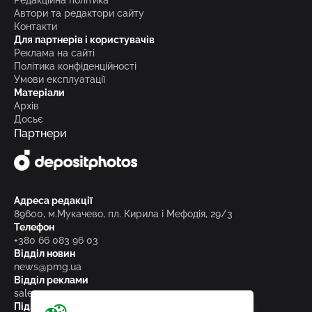
Автори та редактори сайту
Контакти
Для партнерів і користувачів
Реклама на сайті
Політика конфіденційності
Умови експлуатації
Матеріали
Архів
Досьє
Партнери
Адреса редакції
89600, м.Мукачево, пл. Кирила і Мефодія, 29/3
Телефон
+380 66 083 96 03
Відділ новин
news@pmg.ua
Відділ реклами
sales@pmg.ua
Підписуйтесь на нас у соціальних мережах