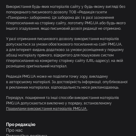
Використання будь-яких матеріалів сайту у будь-якому вигляді без
попереднього письмового дозволу ТОВ «Редакція газети
«Панорама» заборонено. Ця заборона діє і в разі зазначення
гіперпосилання на сторінку сайту, логотипу PMG.UA або будь-якого
іншого згадування, якщо письмовий дозвіл редакції не отримано.
У разі отримання письмового дозволу використання матеріалів
допускається за умови обов’язкового посилання на сайт PMG.UA,
а для інтернет-видань додатково за умови розміщення у першому
абзаці матеріалу прямого, відкритого для пошукових систем
гіперпосилання на конкретну сторінку сайту (URL-адресу), на якій
розміщено оригінальний матеріал.
Редакція PMG.UA може не поділяти точку зору, викладену
в авторському матеріалі. За достовірність інформації, опублікованої
в рекламних матеріалах, відповідальність несе рекламодавець.
Передрук, поширення та інші способи використання матеріалів
PMG.UA допускаються виключно у порядку, встановленому
Правилами використання матеріалів PMG.UA
.
Про редакцію
Про нас
Редакційна політика