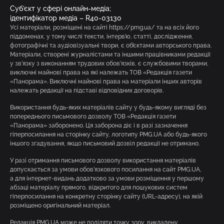
Суб’єкт у сфері онлайн-медіа;
ідентифікатор медіа – R40-03130
Усі матеріали, розміщені на сайті https://pmg.ua/ та на всіх його
піддоменах, у тому числі тексти, інтерв’ю, статті, дослідження,
фотографічні та аудіовізуальні твори, є об’єктами авторського права.
Матеріали, створені журналістами та іншими працівниками редакції
у зв’язку з виконанням трудових обов’язків, є службовими творами,
виключні майнові права на які належать ТОВ «Редакція газети
«Панорама». Виключні майнові права на матеріали інших авторів
належать редакції на підставі відповідних договорів.
Використання будь-яких матеріалів сайту у будь-якому вигляді без
попереднього письмового дозволу ТОВ «Редакція газети
«Панорама» заборонено. Ця заборона діє і в разі зазначення
гіперпосилання на сторінку сайту, логотипу PMG.UA або будь-якого
іншого згадування, якщо письмовий дозвіл редакції не отримано.
У разі отримання письмового дозволу використання матеріалів
допускається за умови обов’язкового посилання на сайт PMG.UA,
а для інтернет-видань додатково за умови розміщення у першому
абзаці матеріалу прямого, відкритого для пошукових систем
гіперпосилання на конкретну сторінку сайту (URL-адресу), на якій
розміщено оригінальний матеріал.
Редакція PMG.UA може не поділяти точку зору, викладену